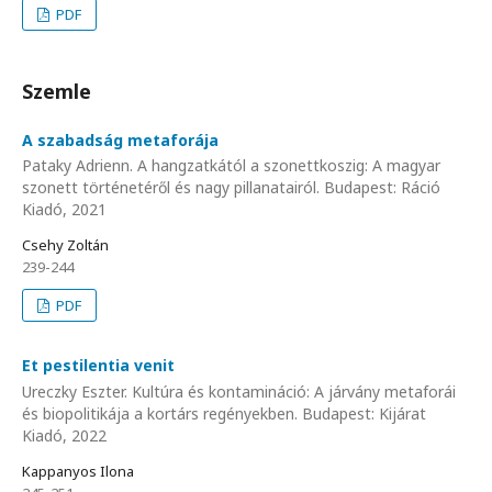
PDF
Szemle
A szabadság metaforája
Pataky Adrienn. A hangzatkától a szonettkoszig: A magyar
szonett történetéről és nagy pillanatairól. Budapest: Ráció
Kiadó, 2021
Csehy Zoltán
239-244
PDF
Et pestilentia venit
Ureczky Eszter. Kultúra és kontamináció: A járvány metaforái
és biopolitikája a kortárs regényekben. Budapest: Kijárat
Kiadó, 2022
Kappanyos Ilona