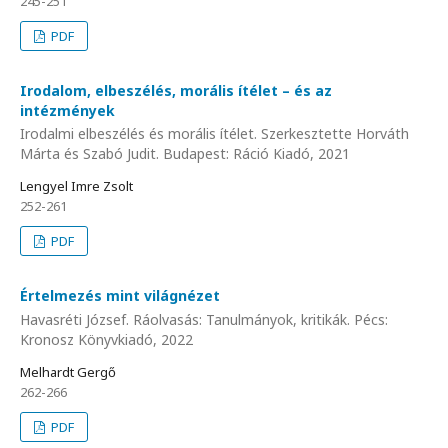
245-251
PDF
Irodalom, elbeszélés, morális ítélet – és az
intézmények
Irodalmi elbeszélés és morális ítélet. Szerkesztette Horváth
Márta és Szabó Judit. Budapest: Ráció Kiadó, 2021
Lengyel Imre Zsolt
252-261
PDF
Értelmezés mint világnézet
Havasréti József. Ráolvasás: Tanulmányok, kritikák. Pécs:
Kronosz Könyvkiadó, 2022
Melhardt Gergő
262-266
PDF