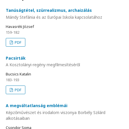
Tanúságtétel, szürrealizmus, archaizálás
Mándy Stefánia és az Európai Iskola kapcsolatához
Havasréti József
159-182
PDF
Pacsirták
A Kosztolányi-regény megfilmesítéséről
Bucsics Katalin
183-193
PDF
A megváltatlanság emblémái
Képzőművészet és irodalom viszonya Borbély Szilárd
alkotásaiban
Csondor Soma