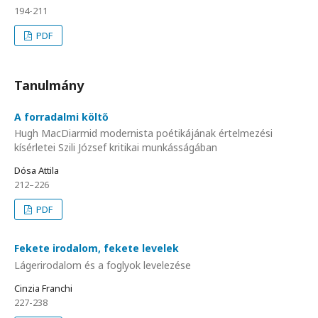
194-211
PDF
Tanulmány
A forradalmi költő
Hugh MacDiarmid modernista poétikájának értelmezési
kísérletei Szili József kritikai munkásságában
Dósa Attila
212–226
PDF
Fekete irodalom, fekete levelek
Lágerirodalom és a foglyok levelezése
Cinzia Franchi
227-238