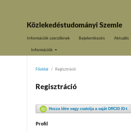
Közlekedéstudományi Szemle
Információk szerzőknek
Bejelentkezés
Aktuális
Információk
Főoldal
/
Regisztráció
Regisztráció
Hozza létre vagy csatolja a saját ORCID ID-t
Profil