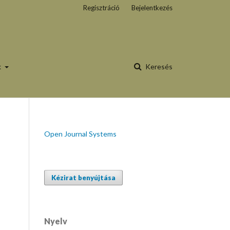
Regisztráció
Bejelentkezés
k
Keresés
Open Journal Systems
Kézirat benyújtása
Nyelv