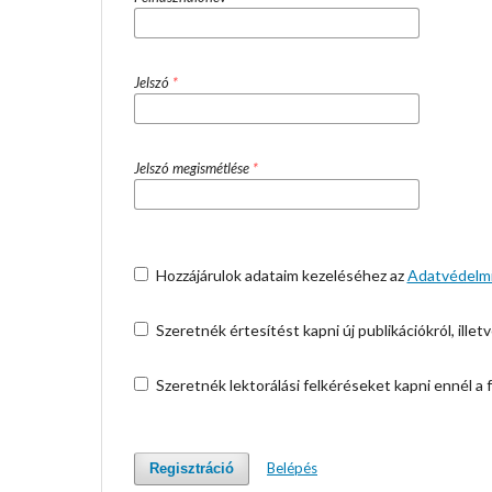
Jelszó
*
Jelszó megismétlése
*
Hozzájárulok adataim kezeléséhez az
Adatvédelmi
Szeretnék értesítést kapni új publikációkról, illetv
Szeretnék lektorálási felkéréseket kapni ennél a f
Belépés
Regisztráció