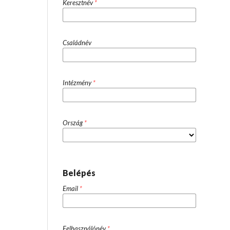
Keresztnév
*
Családnév
Intézmény
*
Ország
*
Belépés
Email
*
Felhasználónév
*