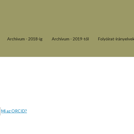
Archívum - 2018-ig
Archívum - 2019-től
Folyóirat-irányelve
Mi az ORCID?