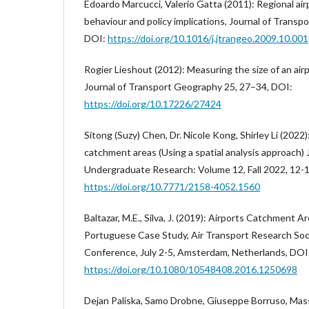
Edoardo Marcucci, Valerio Gatta (2011): Regional ai
behaviour and policy implications, Journal of Transp
DOI:
https://doi.org/10.1016/j.jtrangeo.2009.10.001
Rogier Lieshout (2012): Measuring the size of an air
Journal of Transport Geography 25, 27–34, DOI:
https://doi.org/10.17226/27424
Sitong (Suzy) Chen, Dr. Nicole Kong, Shirley Li (2022)
catchment areas (Using a spatial analysis approach) 
Undergraduate Research: Volume 12, Fall 2022, 12-
https://doi.org/10.7771/2158-4052.1560
Baltazar, M.E., Silva, J. (2019): Airports Catchment Ar
Portuguese Case Study, Air Transport Research Soc
Conference, July 2-5, Amsterdam, Netherlands, DOI
https://doi.org/10.1080/10548408.2016.1250698
Dejan Paliska, Samo Drobne, Giuseppe Borruso, Mas