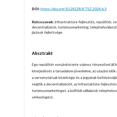
https://doi.org/10.24228/KTSZ.2024.6.3
DOI:
infrastruktúra-fejlesztés, repülőtér, vo
Kulcsszavak:
decentralizáció, turizmusmarketing, telephelyválasztá
járások fejlettsége
Absztrakt
Egy repülőtér vonzáskörzete számos tényezővel áll k
kiterjedését a társadalom jövedelme, az utazási idők 
a versenytársak közelsége és a jegyárak befolyásoljá
segítik a decentralizációt, az infrastuktúra-fejleszté
turizmusmarketinget, a külföldi vállalatok telephelyv
vérkeringést.