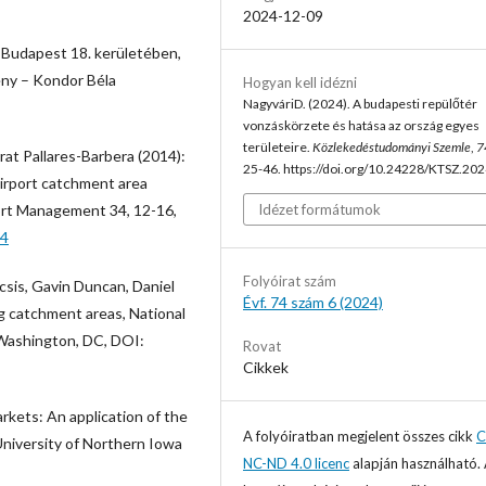
2024-12-09
s Budapest 18. kerületében,
ény – Kondor Béla
Hogyan kell idézni
NagyváriD. (2024). A budapesti repülőtér
vonzáskörzete és hatása az ország egyes
területeire.
Közlekedéstudományi Szemle
,
7
at Pallares-Barbera (2014):
25-46. https://doi.org/10.24228/KTSZ.202
airport catchment area
port Management 34, 12-16,
Idézet formátumok
04
Folyóirat szám
csis, Gavin Duncan, Daniel
Évf. 74 szám 6 (2024)
ng catchment areas, National
 Washington, DC, DOI:
Rovat
Cikkek
arkets: An application of the
A folyóiratban megjelent összes cikk
C
University of Northern Iowa
NC-ND 4.0 licenc
alapján használható.