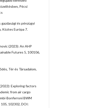
legújabb keresleti
özelítésben, Pécsi
cs
s gazdasági és pénzügyi
, Köztes Európa 7.
ojinovic (2023): An AHP
tainable Futures 5, 100106,
lődés, Tér és Társadalom,
(2022): Exploring factors
demic from air cargo
 Dombi-Bonferroni BWM
 105, 102302, DOI: