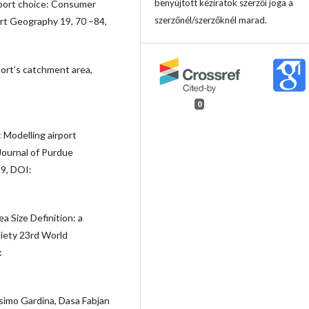
benyújtott kéziratok szerzői joga a
rport choice: Consumer
szerzőnél/szerzőknél marad.
ort Geography 19, 70 –84,
port’s catchment area,
0
: Modelling airport
Journal of Purdue
19, DOI:
ea Size Definition: a
iety 23rd World
:
simo Gardina, Dasa Fabjan