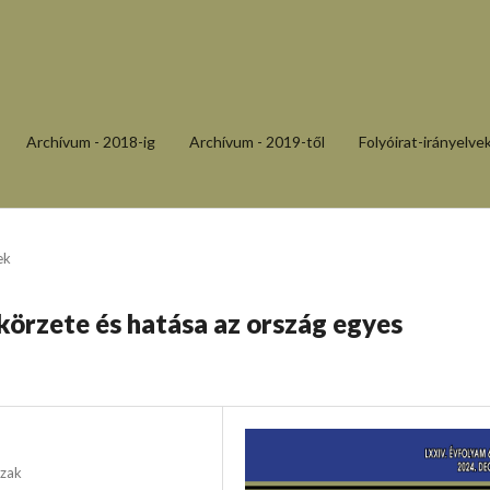
Archívum - 2018-ig
Archívum - 2019-től
Folyóirat-irányelve
ek
körzete és hatása az ország egyes
szak