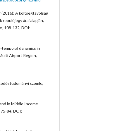
r (2016): A költségtávolság
 repülőjegy árai alapján,
ám, 108-132, DOI:
o-temporal dynamics in
ulti Airport Region,
lekedéstudományi szemle,
mand in Middle Income
 75-84. DOI: