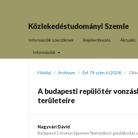
Közlekedéstudományi Szemle
Információk szerzőknek
Bejelentkezés
Aktuális
Információk
Főoldal
/
Archívum
/
Évf. 74 szám 6 (2024)
/
Cikk
A budapesti repülőtér vonzás
területeire
Nagyvári Dávid
Budapesti Corvinus Egyetem Nemzetközi gazdálkodás 