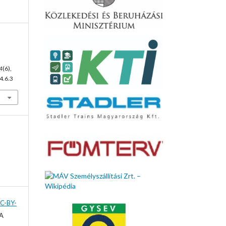
4
(6),
4.6.3
C-BY-
 A