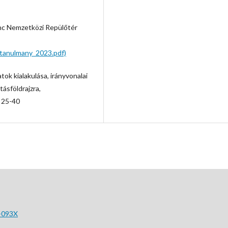
nc Nemzetközi Repülőtér
tanulmany_2023.pdf)
ok kialakulása, irányvonalai
tásföldrajzra,
, 25-40
-093X