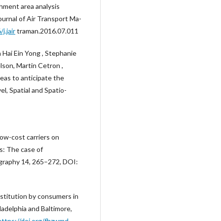
chment area analysis
ournal of Air Transport Ma-
j.jair
traman.2016.07.011
 Hai Ein Yong , Stephanie
lson, Martin Cetron ,
eas to anticipate the
el, Spatial and Spatio-
low-cost carriers on
s: The case of
graphy 14, 265–272, DOI:
bstitution by consumers in
ladelphia and Baltimore,
https://doi.org/fhzwmd