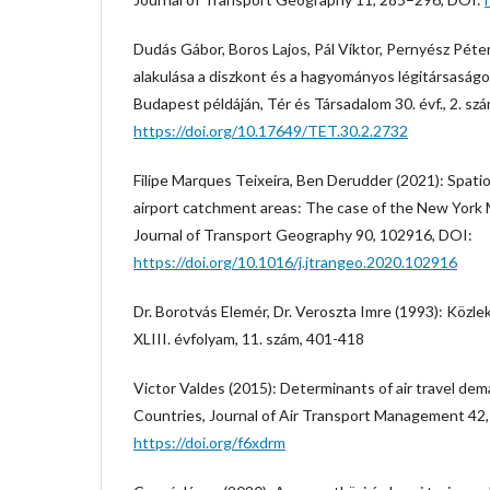
Dudás Gábor, Boros Lajos, Pál Viktor, Pernyész Péte
alakulása a diszkont és a hagyományos légitársaságok
Budapest példáján, Tér és Társadalom 30. évf., 2. sz
https://doi.org/10.17649/TET.30.2.2732
Filipe Marques Teixeira, Ben Derudder (2021): Spati
airport catchment areas: The case of the New York M
Journal of Transport Geography 90, 102916, DOI:
https://doi.org/10.1016/j.jtrangeo.2020.102916
Dr. Borotvás Elemér, Dr. Veroszta Imre (1993): Köz
XLIII. évfolyam, 11. szám, 401-418
Victor Valdes (2015): Determinants of air travel de
Countries, Journal of Air Transport Management 42,
https://doi.org/f6xdrm