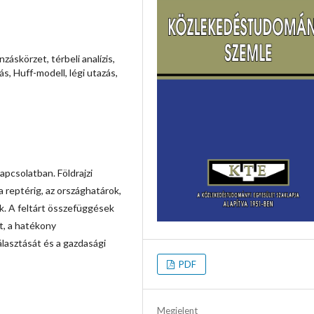
nzáskörzet, térbeli analízis,
s, Huff-modell, légi utazás,
apcsolatban. Földrajzi
a reptérig, az országhatárok,
k. A feltárt összefüggések
st, a hatékony
álasztását és a gazdasági
PDF
Megjelent