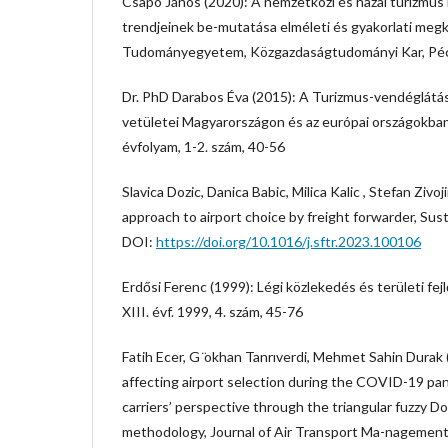
Csapó János (2020): A nemzetközi és hazai turizmus 
trendjeinek be-mutatása elméleti és gyakorlati megk
Tudományegyetem, Közgazdaságtudományi Kar, Pé
Dr. PhD Darabos Éva (2015): A Turizmus-vendéglátá
vetületei Magyarországon és az európai országokban
évfolyam, 1-2. szám, 40-56
Slavica Dozic, Danica Babic, Milica Kalic , Stefan Ziv
approach to airport choice by freight forwarder, Sus
DOI:
https://doi.org/10.1016/j.sftr.2023.100106
Erdősi Ferenc (1999): Légi közlekedés és területi fej
XIII. évf. 1999, 4. szám, 45-76
Fatih Ecer, G ̈okhan Tanrıverdi, Mehmet Sahin Durak 
affecting airport selection during the COVID-19 pan
carriers’ perspective through the triangular fuzzy
methodology, Journal of Air Transport Ma-nagement