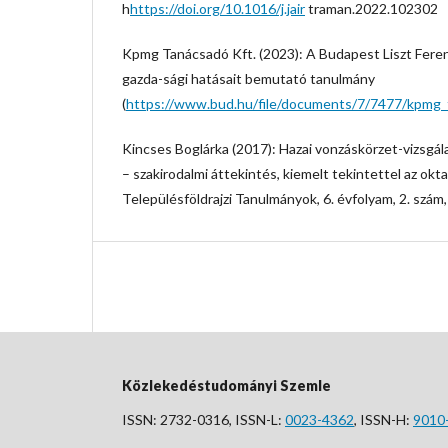
h
https://doi.org/10.1016/j.jair
traman.2022.102302
Kpmg Tanácsadó Kft. (2023): A Budapest Liszt Fere
gazda-sági hatásait bemutató tanulmány
(
https://www.bud.hu/file/documents/7/7477/kpmg_
Kincses Boglárka (2017): Hazai vonzáskörzet-vizsgálat
– szakirodalmi áttekintés, kiemelt tekintettel az okta
Településföldrajzi Tanulmányok, 6. évfolyam, 2. szám
Közlekedéstudományi Szemle
ISSN: 2732-0316, ISSN-L:
0023-4362
, ISSN-H:
9010