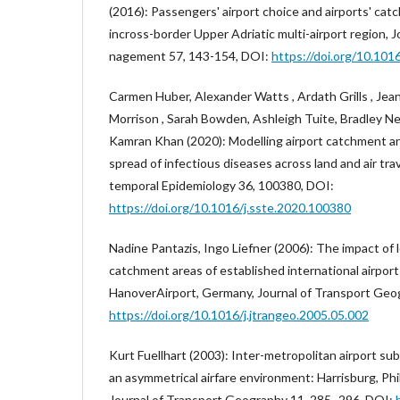
(2016): Passengers' airport choice and airports' cat
incross-border Upper Adriatic multi-airport region, J
nagement 57, 143-154, DOI:
https://doi.org/10.1016/
Carmen Huber, Alexander Watts , Ardath Grills , Jean
Morrison , Sarah Bowden, Ashleigh Tuite, Bradley Ne
Kamran Khan (2020): Modelling airport catchment ar
spread of infectious diseases across land and air trav
temporal Epidemiology 36, 100380, DOI:
https://doi.org/10.1016/j.sste.2020.100380
Nadine Pantazis, Ingo Liefner (2006): The impact of 
catchment areas of established international airport
HanoverAirport, Germany, Journal of Transport Geo
https://doi.org/10.1016/j.jtrangeo.2005.05.002
Kurt Fuellhart (2003): Inter-metropolitan airport su
an asymmetrical airfare environment: Harrisburg, Phi
Journal of Transport Geography 11, 285–296, DOI: