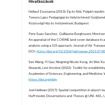
Hivatkozások
Heilauf Zsuzsanna (2013): Ég és föld, Polgári repülé
Tomory Lajos Pedagógiai és Helytörténeti Gyűjtem
Közösségi Ház és Intézményei, Budapest
Pere Suau-Sanchez , Guillaume Burghouwt, Montserr
An appraisal of the CORINE land cover database in 
analysis using a GIS approach, Journal of Air Trans
DOI:
https://doi.org/10.1016/j.jairtraman.2013.07.0
Sen Wang, Yi Gao, Ningning Nicole Kong, Jin Wei-Ko
Skwarek, Levi Anstine (2022): Toolkit for establishi
Academies of Sciences, Engineering, and Medicine,
https://doi.org/nbjn
Joel Heilman (2017): Spatial competition in airport m
Huff model, Dissertations and Theses @ UNI. 465., 