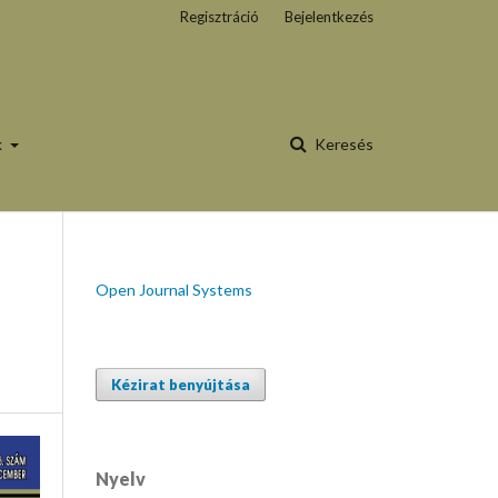
Regisztráció
Bejelentkezés
k
Keresés
Open Journal Systems
Kézirat benyújtása
Nyelv