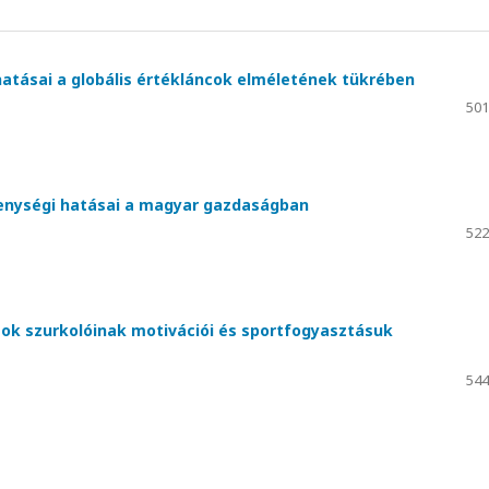
hatásai a globális értékláncok elméletének tükrében
501
kenységi hatásai a magyar gazdaságban
522
ok szurkolóinak motivációi és sportfogyasztásuk
544