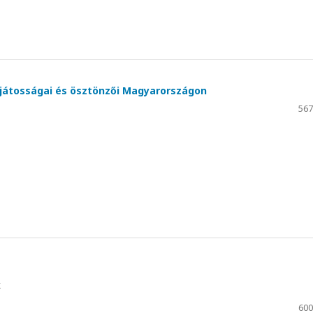
sajátosságai és ösztönzői Magyarországon
567
k
600