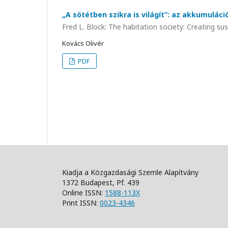
„A sötétben szikra is világít”: az akkumuláci
Fred L. Block: The habitation society: Creating su
Kovács Olivér
PDF
Kiadja a Közgazdasági Szemle Alapítvány
1372 Budapest, Pf. 439
Online ISSN:
1588-113X
Print ISSN:
0023-4346