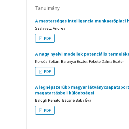
Tanulmány
A mesterséges intelligencia munkaerőpiaci 
Szalavetz Andrea
PDF
A nagy nyelvi modellek potenciális termelé
Korsós Zoltán, Baranyai Eszter, Fekete Dalma Eszter
PDF
A legnépszerűbb magyar látványcsapatsport
magatartásbeli különbségei
Balogh Renátó, Bácsné Bába Éva
PDF