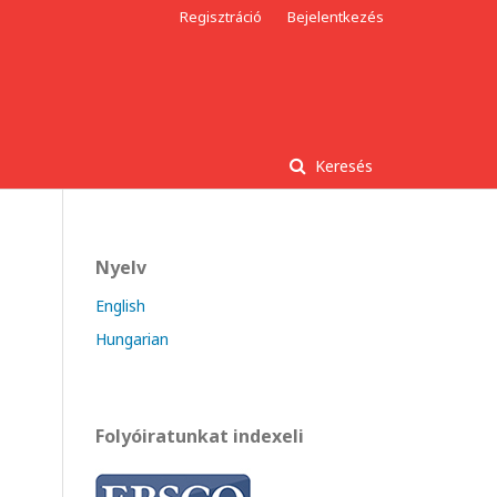
Regisztráció
Bejelentkezés
Keresés
Nyelv
English
Hungarian
Folyóiratunkat indexeli