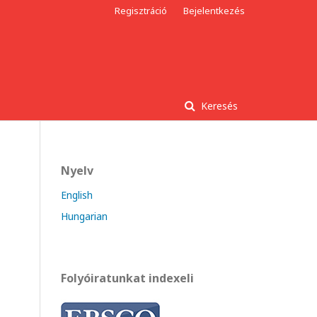
Regisztráció
Bejelentkezés
Keresés
Nyelv
English
Hungarian
Folyóiratunkat indexeli