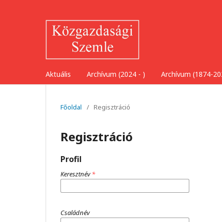
Aktuális
Archívum (2024 - )
Archívum (1874-20
Főoldal
/
Regisztráció
Regisztráció
Profil
Keresztnév
*
Családnév