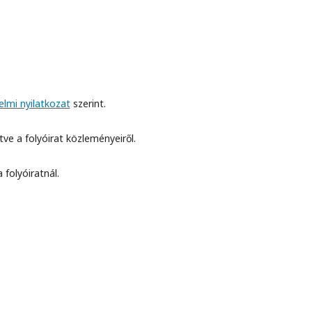
lmi nyilatkozat
szerint.
etve a folyóirat közleményeiről.
 folyóiratnál.