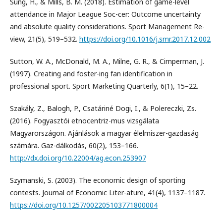
Sung, H., & Mills, B. M. (2018). Estimation of game-level
attendance in Major League Soc-cer: Outcome uncertainty
and absolute quality considerations. Sport Management Re-
view, 21(5), 519–532.
https://doi.org/10.1016/j.smr.2017.12.002
Sutton, W. A., McDonald, M. A., Milne, G. R., & Cimperman, J.
(1997). Creating and foster-ing fan identification in
professional sport. Sport Marketing Quarterly, 6(1), 15–22.
Szakály, Z., Balogh, P., Csatáriné Dogi, I., & Polereczki, Zs.
(2016). Fogyasztói etnocentriz-mus vizsgálata
Magyarországon. Ajánlások a magyar élelmiszer-gazdaság
számára. Gaz-dálkodás, 60(2), 153–166.
http://dx.doi.org/10.22004/ag.econ.253907
Szymanski, S. (2003). The economic design of sporting
contests. Journal of Economic Liter-ature, 41(4), 1137–1187.
https://doi.org/10.1257/002205103771800004