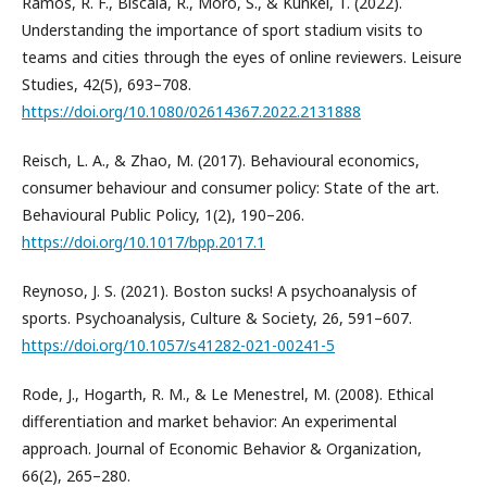
Ramos, R. F., Biscaia, R., Moro, S., & Kunkel, T. (2022).
Understanding the importance of sport stadium visits to
teams and cities through the eyes of online reviewers. Leisure
Studies, 42(5), 693–708.
https://doi.org/10.1080/02614367.2022.2131888
Reisch, L. A., & Zhao, M. (2017). Behavioural economics,
consumer behaviour and consumer policy: State of the art.
Behavioural Public Policy, 1(2), 190–206.
https://doi.org/10.1017/bpp.2017.1
Reynoso, J. S. (2021). Boston sucks! A psychoanalysis of
sports. Psychoanalysis, Culture & Society, 26, 591–607.
https://doi.org/10.1057/s41282-021-00241-5
Rode, J., Hogarth, R. M., & Le Menestrel, M. (2008). Ethical
differentiation and market behavior: An experimental
approach. Journal of Economic Behavior & Organization,
66(2), 265–280.