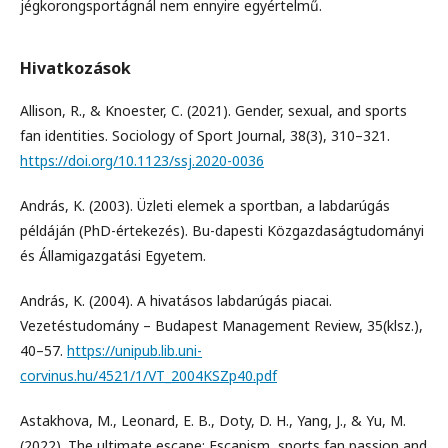
jégkorongsportágnál nem ennyire egyértelmű.
Hivatkozások
Allison, R., & Knoester, C. (2021). Gender, sexual, and sports
fan identities. Sociology of Sport Journal, 38(3), 310–321.
https://doi.org/10.1123/ssj.2020-0036
András, K. (2003). Üzleti elemek a sportban, a labdarúgás
példáján (PhD-értekezés). Bu-dapesti Közgazdaságtudományi
és Államigazgatási Egyetem.
András, K. (2004). A hivatásos labdarúgás piacai.
Vezetéstudomány – Budapest Management Review, 35(klsz.),
40–57.
https://unipub.lib.uni-
corvinus.hu/4521/1/VT_2004KSZp40.pdf
Astakhova, M., Leonard, E. B., Doty, D. H., Yang, J., & Yu, M.
(2022). The ultimate escape: Escapism, sports fan passion and