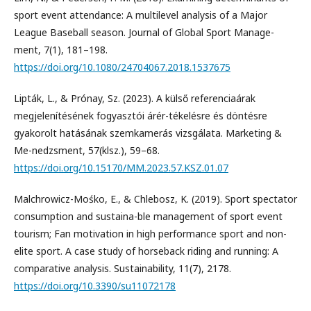
sport event attendance: A multilevel analysis of a Major
League Baseball season. Journal of Global Sport Manage-
ment, 7(1), 181–198.
https://doi.org/10.1080/24704067.2018.1537675
Lipták, L., & Prónay, Sz. (2023). A külső referenciaárak
megjelenítésének fogyasztói árér-tékelésre és döntésre
gyakorolt hatásának szemkamerás vizsgálata. Marketing &
Me-nedzsment, 57(klsz.), 59–68.
https://doi.org/10.15170/MM.2023.57.KSZ.01.07
Malchrowicz-Mośko, E., & Chlebosz, K. (2019). Sport spectator
consumption and sustaina-ble management of sport event
tourism; Fan motivation in high performance sport and non-
elite sport. A case study of horseback riding and running: A
comparative analysis. Sustainability, 11(7), 2178.
https://doi.org/10.3390/su11072178