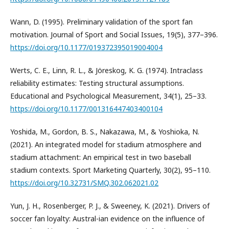
Wann, D. (1995). Preliminary validation of the sport fan
motivation. Journal of Sport and Social Issues, 19(5), 377–396.
https://doi.org/10.1177/019372395019004004
Werts, C. E., Linn, R. L., & Jöreskog, K. G. (1974). Intraclass
reliability estimates: Testing structural assumptions.
Educational and Psychological Measurement, 34(1), 25–33.
https://doi.org/10.1177/001316447403400104
Yoshida, M., Gordon, B. S., Nakazawa, M., & Yoshioka, N.
(2021). An integrated model for stadium atmosphere and
stadium attachment: An empirical test in two baseball
stadium contexts. Sport Marketing Quarterly, 30(2), 95–110.
https://doi.org/10.32731/SMQ.302.062021.02
Yun, J. H., Rosenberger, P. J., & Sweeney, K. (2021). Drivers of
soccer fan loyalty: Austral-ian evidence on the influence of