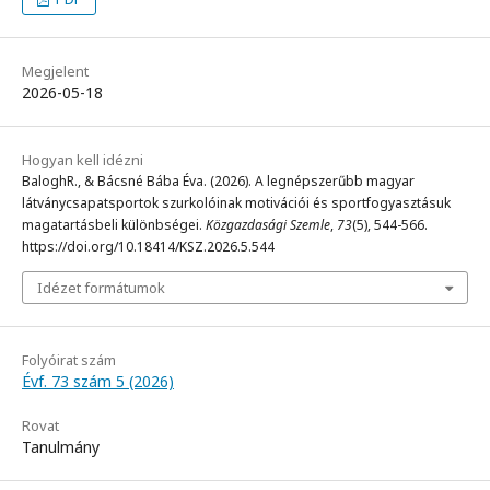
Megjelent
2026-05-18
Hogyan kell idézni
BaloghR., & Bácsné Bába Éva. (2026). A legnépszerűbb magyar
látványcsapatsportok szurkolóinak motivációi és sportfogyasztásuk
magatartásbeli különbségei.
Közgazdasági Szemle
,
73
(5), 544-566.
https://doi.org/10.18414/KSZ.2026.5.544
Idézet formátumok
Folyóirat szám
Évf. 73 szám 5 (2026)
Rovat
Tanulmány