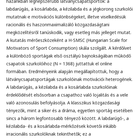
hazánkban legnépszerűbb lát­vány­csa­patsportok: a
labdarúgás, a kosárlabda, a kézilabda és a jégkorong szurkolói
mutatnak-e motivációs különbségeket, illetve viselkedésük
racionális és haszonmaximalizáló közgazdaságtani
megközelítésről tanúskodik, vagy esetleg más jelleget mutat.
A kutatás mérőeszközeként a H-SMSC (Hungarian Scale for
Motivators of Sport Consumption) skála szolgált. A kérdőívet
a különböző sportágak első osztályú bajnokságában működő
csapatok szurkolóihoz (N = 1368) juttattuk el online
formában. Eredményeink alapján megállapítottuk, hogy a
látvány­csa­pat­sport­ágak szurkolóinak motivációi heterogének.
A labdarúgás, a kézilabda és a kosárlabda szurkolóinak
érdeklődését elsősorban a csapathoz való lojalitás és a vele
való azonosulás befolyásolja. A klasszikus közgazdasági
tényezők, mint a siker és a dráma, egyetlen sportág esetében
sincs a három legfontosabb tényező között. A labdarúgó-, a
kézilabda- és a kosárlabda-mérkőzések követői inkább
irracionális szurkolóknak tekinthetők; ez a