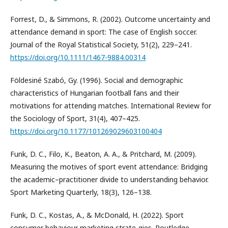
Forrest, D., & Simmons, R. (2002). Outcome uncertainty and
attendance demand in sport: The case of English soccer.
Journal of the Royal Statistical Society, 51(2), 229–241.
https://doi.org/10.1111/1467-9884.00314
Földesiné Szabó, Gy. (1996). Social and demographic
characteristics of Hungarian football fans and their
motivations for attending matches. International Review for
the Sociology of Sport, 31(4), 407–425.
https://doi.org/10.1177/101269029603100404
Funk, D. C., Filo, K., Beaton, A. A., & Pritchard, M. (2009).
Measuring the motives of sport event attendance: Bridging
the academic–practitioner divide to understanding behavior.
Sport Marketing Quarterly, 18(3), 126–138.
Funk, D. C., Kostas, A., & McDonald, H. (2022). Sport
consumer behaviour marketing strate-gies. Routledge.