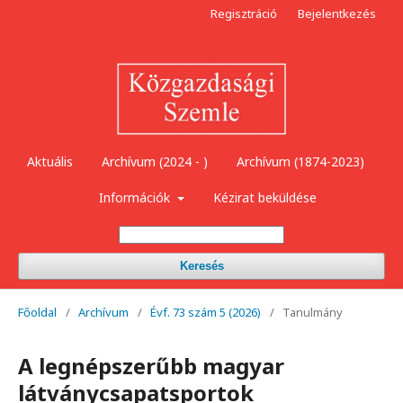
Regisztráció
Bejelentkezés
Aktuális
Archívum (2024 - )
Archívum (1874-2023)
Információk
Kézirat beküldése
Keresés
Főoldal
/
Archívum
/
Évf. 73 szám 5 (2026)
/
Tanulmány
A legnépszerűbb magyar
látványcsapatsportok