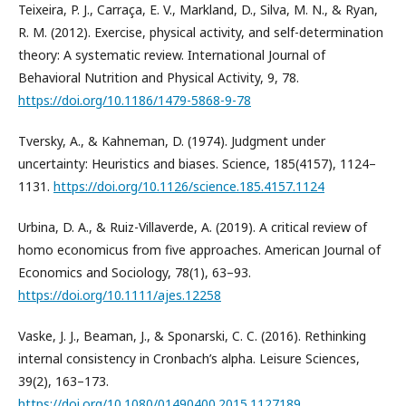
Teixeira, P. J., Carraça, E. V., Markland, D., Silva, M. N., & Ryan,
R. M. (2012). Exercise, physical activity, and self-determination
theory: A systematic review. International Journal of
Behavioral Nutrition and Physical Activity, 9, 78.
https://doi.org/10.1186/1479-5868-9-78
Tversky, A., & Kahneman, D. (1974). Judgment under
uncertainty: Heuristics and biases. Science, 185(4157), 1124–
1131.
https://doi.org/10.1126/science.185.4157.1124
Urbina, D. A., & Ruiz-Villaverde, A. (2019). A critical review of
homo economicus from five approaches. American Journal of
Economics and Sociology, 78(1), 63–93.
https://doi.org/10.1111/ajes.12258
Vaske, J. J., Beaman, J., & Sponarski, C. C. (2016). Rethinking
internal consistency in Cronbach’s alpha. Leisure Sciences,
39(2), 163–173.
https://doi.org/10.1080/01490400.2015.1127189