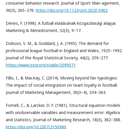
consumer behavior research. Journal of Sport Man-agement,
36(3), 265–276.
https://doi.org/10.1123/jsm.2020-0402
Dénes, F. (1998). A futball eladásának közgazdasági alapjai.
Marketing & Menedzsment, 32(3), 9–17.
Dobson, S. M., & Goddard, J. A. (1995). The demand for
professional league football in England and Wales, 1925–1992.
Journal of the Royal Statistical Society, 44(2), 259–277.
https://www.jstor.org/stable/2599571
Fillis, I., & MacKay, C. (2014). Moving beyond fan typologies:
The impact of social integration on team loyalty in football.
Journal of Marketing Management, 30(3–4), 334–363.
Fornell, C., & Larcker, D. F. (1981). Structural equation models
with unobservable variables and measurement error: Algebra
and statistics. Journal of Marketing Research, 18(3), 382–388.
https://doi.org/10.2307/3150980