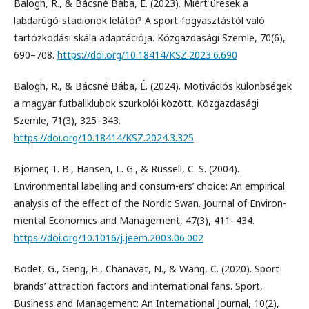
Balogh, R., & Bácsné Bába, É. (2023). Miért üresek a
labdarúgó-stadionok lelátói? A sport-fogyasztástól való
tartózkodási skála adaptációja. Közgazdasági Szemle, 70(6),
690–708.
https://doi.org/10.18414/KSZ.2023.6.690
Balogh, R., & Bácsné Bába, É. (2024). Motivációs különbségek
a magyar futballklubok szurkolói között. Közgazdasági
Szemle, 71(3), 325–343.
https://doi.org/10.18414/KSZ.2024.3.325
Bjorner, T. B., Hansen, L. G., & Russell, C. S. (2004).
Environmental labelling and consum-ers’ choice: An empirical
analysis of the effect of the Nordic Swan. Journal of Environ-
mental Economics and Management, 47(3), 411–434.
https://doi.org/10.1016/j.jeem.2003.06.002
Bodet, G., Geng, H., Chanavat, N., & Wang, C. (2020). Sport
brands’ attraction factors and international fans. Sport,
Business and Management: An International Journal, 10(2),