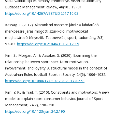
skála validációja és néhány eredménye. Vezetéstudomány –
Budapest Management Review, 48(10), 19–31.
https://doi.org/10.14267/VEZTUD.2017.10.03
Kassay, L. (2017). Akarunk mi meccsre járni? A labdarúgó
mérkőzésre járás mögötti szur-kolói motivációkat
meghatározó tényezők. Testnevelés, sport, tudomány, 2(3),
52–63.
https://doi.org/10.21846/TST.2017.3.5
Kim, S., Morgan, A., & Assaker, G. (2020). Examining the
relationship between sport spec-tator motivation,
involvement, and loyalty: A structural model in the context of
Austral-ian Rules football. Sport in Society, 24(6), 1006–1032.
https://doi.org/10.1080/17430437.2020.1720658
Kim, Y. K., & Trail, T. (2010). Constraints and motivators: A new
model to explain sport consumer behavior. Journal of Sport
Management, 24(2), 190–210.
https://doi.org/10.1123/jsm.24.2.190