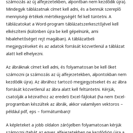
számozás az új alfejezetekben, alpontban nem kezdődik újra).
Mindegyik táblázatnak címet kell adni, és a bennük szereplő
mennyiségi értékek mértékegységét fel kell tüntetni. A
táblázatokat a Word-program táblázatszerkesztőjével kell
elkészíteni (különben újra be kell gépelnünk, ami
hibalehetőséget rejt magában). A táblázatbeli
megjegyzéseket és az adatok forrását közvetlenül a táblázat
alatt kell elhelyezni.
Az ábráknak címet kell adni, és folyamatosan be kell őket
számozni (a számozás az új alfejezetekben, alpontokban nem
kezdődik újra). Az ábrához tartozó megjegyzéseket és az ábra
forrását közvetlenül az ábra alatt kell feltüntetni. Kérjük,
csatolják a kézirathoz az eredeti Excel-fájlokat (ha nem Excel-
programban készültek az ábrák, akkor valamilyen vektoros –
például pdf, eps – formátumban)!
A képleteket a jobb oldalon zárójelben folyamatosan kérjük
számozni (tehát az egyes alfejezetekben ne kezdődjön újra a