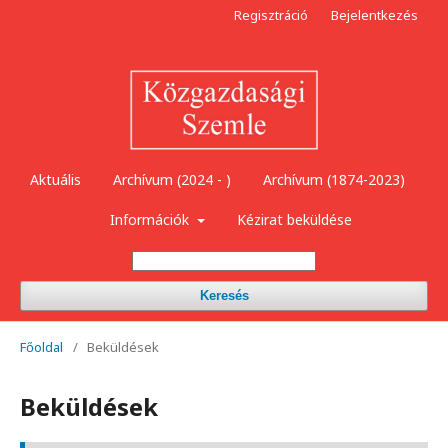
Regisztráció
Bejelentkezés
Aktuális
Archívum (2024 - )
Archívum (1874-2023)
Információk
Kézirat beküldése
Keresés
Főoldal
/
Beküldések
Beküldések