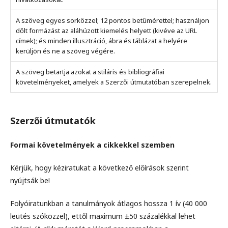
A szöveg egyes sorközzel; 12 pontos betűmérettel; használjon
dőlt formázást az aláhúzott kiemelés helyett (kivéve az URL
címek); és minden illusztráció, ábra és táblázat a helyére
kerüljön és ne a szöveg végére.
A szöveg betartja azokat a stiláris és bibliográfiai
követelményeket, amelyek a Szerzői útmutatóban szerepelnek.
Szerzői útmutatók
Formai követelmények a cikkekkel szemben
Kérjük, hogy kéziratukat a következő előírások szerint
nyújtsák be!
Folyóiratunkban a tanulmányok átlagos hossza 1 ív (40 000
leütés szóközzel), ettől maximum ±50 százalékkal lehet