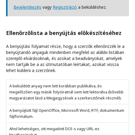
Bejelentkezés
vagy
Regisztráció
a beküldéshez.
Ellenőrzőlista a benyújtás előkészítéséhez
A benyújtási folyamat része, hogy a szerzők ellenőrizzék le a
benyújtandó anyaguk mindenben megfelel az alábbi listában
szereplő elvárásoknak, és azokat a beadványokat, amelyek
nem tartják be a az útmutatóban leírtakat, azokat vissza
lehet küldeni a szerzőnek.
A beküldött anyag nem lett korábban publikálva, és
megelőzően egy másik folyóiratnál sem lett lektorálva (bővebb
magyarázatot lásd a Megjegyzések a szerkesztőnek résznél).
A benyújtott fájl OpenOffice, Microsoft Word, RTF, dokumentum
fájlformátum.
Ahol lehetséges, ott megadott DOI-s vagy URL-es
hivatkozásokat.