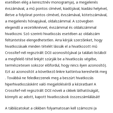
esetében elég a keresztnév monogramja), a megjelenés
évszámával, a mű pontos címével, kiadójával, kiadási helyével,
illetve a folyóirat pontos címével, évszámával, kötetszámával,
a megjelenés hónapjával, oldalszámmal. A szövegben
elegendő a vezetéknévvel, évszámmal és oldalszámmal
hivatkozni. Szó szerinti hivatkozás eseté­ben az oldalszám
feltüntetése elengedhetetlen. Arra kérjük szerzőinket, hogy
hivatkozásaik minden tételét lássák el a hivatkozott mű
CrossRef-nél regisztrált DOI-azonosítójával (a találati listából
a megfelelő tétel linkjét szúrják be a hivatkozás végébe,
természetesen sokszor előfordul, hogy nincs ilyen azonosító).
Ezt az azonosítót a következő linkre kattintva kereshetik meg
. Továbbá ne feledkezzenek meg a beszúrt hivatkozás
hiperhivatkozásként való megjelöléséről a kéziratban! A
CrossRef-nél regisztrált DOI növeli a cikkek láthatóságát,
könnyíti az adott, kapott hivatkozások összeszámlálását!
A táblázatokat a cikkben folyamatosan kell számozni (a