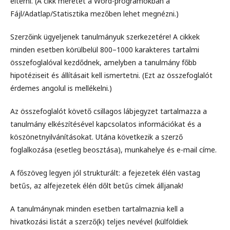
eltérni. (A cikk méretét a Word-programokban a
Fájl/Adatlap/Statisztika mezőben lehet megnézni.)
Szerzőink ügyeljenek tanulmányuk szerkezetére! A cikkek
minden esetben körülbelül 800–1000 karakteres tartalmi
összefoglalóval kezdődnek, amelyben a tanulmány főbb
hipotéziseit és állításait kell ismertetni. (Ezt az összefoglalót
érdemes angolul is mellékelni.)
Az összefoglalót követő csillagos lábjegyzet tartalmazza a
tanulmány elkészítésével kapcsolatos információkat és a
köszönetnyilvánításokat. Utána következik a szerző
foglalkozása (esetleg beosztása), munkahelye és e-mail címe.
A főszöveg legyen jól strukturált: a fejezetek élén vastag
betűs, az alfejezetek élén dőlt betűs címek álljanak!
A tanulmánynak minden esetben tartalmaznia kell a
hivatkozási listát a szerző(k) teljes nevével (külföldiek