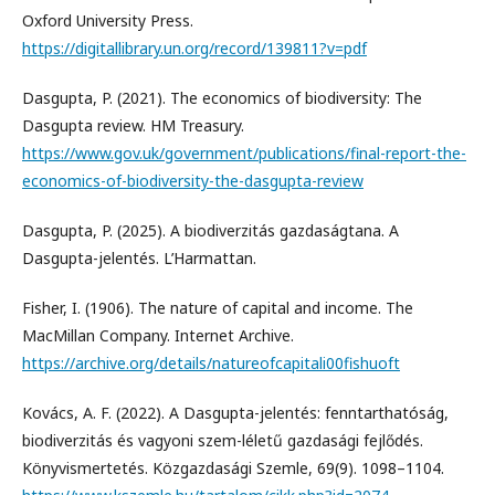
Oxford University Press.
https://digitallibrary.un.org/record/139811?v=pdf
Dasgupta, P. (2021). The economics of biodiversity: The
Dasgupta review. HM Treasury.
https://www.gov.uk/government/publications/final-report-the-
economics-of-biodiversity-the-dasgupta-review
Dasgupta, P. (2025). A biodiverzitás gazdaságtana. A
Dasgupta-jelentés. L’Harmattan.
Fisher, I. (1906). The nature of capital and income. The
MacMillan Company. Internet Archive.
https://archive.org/details/natureofcapitali00fishuoft
Kovács, A. F. (2022). A Dasgupta-jelentés: fenntarthatóság,
biodiverzitás és vagyoni szem-léletű gazdasági fejlődés.
Könyvismertetés. Közgazdasági Szemle, 69(9). 1098–1104.