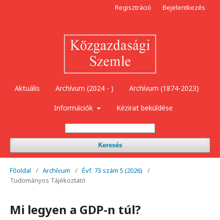
Regisztráció
Bejelentkezés
Aktuális
Archívum (2024 - )
Archívum (1874-2023)
Információk
Kézirat beküldése
Keresés
Főoldal
/
Archívum
/
Évf. 73 szám 5 (2026)
/
Tudományos Tájékoztató
Mi legyen a GDP-n túl?