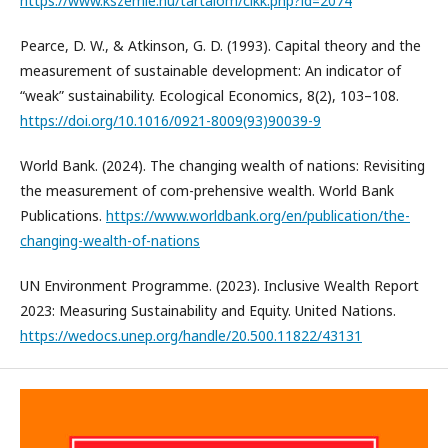
https://www.kszemle.hu/tartalom/cikk.php?id=2074
Pearce, D. W., & Atkinson, G. D. (1993). Capital theory and the
measurement of sustainable development: An indicator of
“weak” sustainability. Ecological Economics, 8(2), 103–108.
https://doi.org/10.1016/0921-8009(93)90039-9
World Bank. (2024). The changing wealth of nations: Revisiting
the measurement of com-prehensive wealth. World Bank
Publications.
https://www.worldbank.org/en/publication/the-
changing-wealth-of-nations
UN Environment Programme. (2023). Inclusive Wealth Report
2023: Measuring Sustainability and Equity. United Nations.
https://wedocs.unep.org/handle/20.500.11822/43131