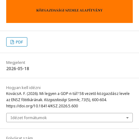
PDF
Megjelent
2026-05-18
Hogyan kell idézni
KovácsA. F. (2026). Mi legyen a GDP-n túl? 58 vezető közgazdász levele
az ENSZ főtitkárának.
Közgazdasági Szemle
,
73
(5), 600-604.
https://doi.org/10.18414/KSZ.2026.5.600
Idézet formátumok
Folyóirat szám