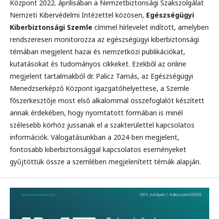
Központ 2022. áprilisában a Nemzetbiztonsági Szakszolgálat
Nemzeti Kibervédelmi Intézettel közösen,
Egészségügyi
Kiberbiztonsági Szemle
címmel hírlevelet indított, amelyben
rendszeresen monitorozza az egészségügyi kiberbiztonsági
témában megjelent hazai és nemzetközi publikációkat,
kutatásokat és tudományos cikkeket. Ezekből az online
megjelent tartalmakból dr. Palicz Tamás, az Egészségügyi
Menedzserképző Központ igazgatóhelyettese, a Szemle
főszerkesztője most első alkalommal összefoglalót készített
annak érdekében, hogy nyomtatott formában is minél
szélesebb körhöz jussanak el a szakterülettel kapcsolatos
információk. Válogatásunkban a 2024-ben megjelent,
fontosabb kiberbiztonsággal kapcsolatos eseményeket
gyűjtöttük össze a szemlében megjelenített témák alapján.