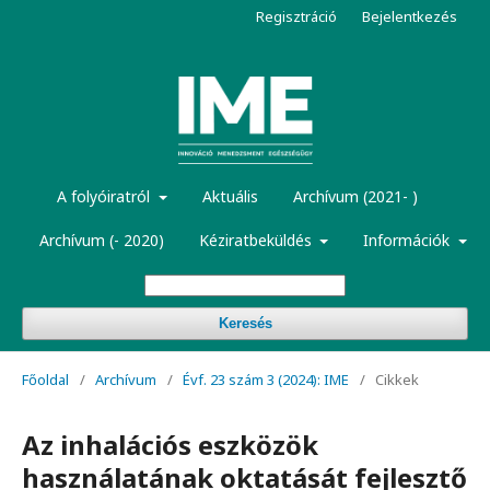
Regisztráció
Bejelentkezés
A folyóiratról
Aktuális
Archívum (2021- )
Archívum (- 2020)
Kéziratbeküldés
Információk
Keresés
Főoldal
/
Archívum
/
Évf. 23 szám 3 (2024): IME
/
Cikkek
Az inhalációs eszközök
használatának oktatását fejlesztő