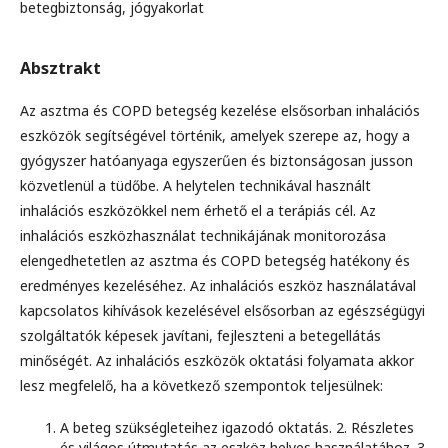
betegbiztonság, jógyakorlat
Absztrakt
Az asztma és COPD betegség kezelése elsősorban inhalációs
eszközök segítségével történik, amelyek szerepe az, hogy a
gyógyszer hatóanyaga egyszerűen és biztonságosan jusson
közvetlenül a tüdőbe. A helytelen technikával használt
inhalációs eszközökkel nem érhető el a terápiás cél. Az
inhalációs eszközhasználat technikájának monitorozása
elengedhetetlen az asztma és COPD betegség hatékony és
eredményes kezeléséhez. Az inhalációs eszköz használatával
kapcsolatos kihívások kezelésével elsősorban az egészségügyi
szolgáltatók képesek javítani, fejleszteni a betegellátás
minőségét. Az inhalációs eszközök oktatási folyamata akkor
lesz megfelelő, ha a következő szempontok teljesülnek:
A beteg szükségleteihez igazodó oktatás. 2. Részletes
és világos útmutatás az eszköz helyes használatához. 3.