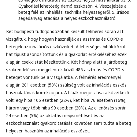
Gyakorlási lehetőség demó eszközön. 4. Visszajelzés a
beteg felé az inhalálási technika helyességéről. 5. Írásos
segédanyag átadása a helyes eszközhasználatról.
Két budapesti tüdőgondozóban készült felmérés során azt
vizsgáltuk, hogy hogyan használják az asztmás és COPD-s
betegek az inhalációs eszközeiket. A lehetséges hibák közül
hat típust azonosítottunk és a gyakorlat értékeléséhez ezek
alapján csekklistát készítettünk. Két hónap alatt a járóbeteg
szakrendelésen megjelentek közül 485 asztmás és COPD-s
beteget vontunk be a vizsgálatba. A felmérés eredményei
alapján 281 esetben (58%) szükség volt az inhalációs eszköz
használatának korrekciójára. A hibák megoszlása a következő
volt: egy hiba 106 esetben (22%), két hiba 76 esetben (16%),
három vagy több hiba 99 esetben (20%). Az ellenőrzés során
24 esetben (5%) az oktatás megismétlését és az
eszközhasználat gyakoroltatását követően sem tudta a beteg
helyesen használni az inhalációs eszközét.