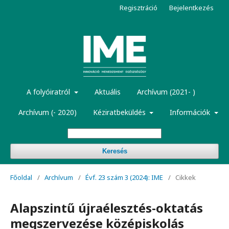
Regisztráció
Bejelentkezés
A folyóiratról
Aktuális
Archívum (2021- )
Archívum (- 2020)
Kéziratbeküldés
Információk
Keresés
Főoldal
/
Archívum
/
Évf. 23 szám 3 (2024): IME
/
Cikkek
Alapszintű újraélesztés-oktatás
megszervezése középiskolás