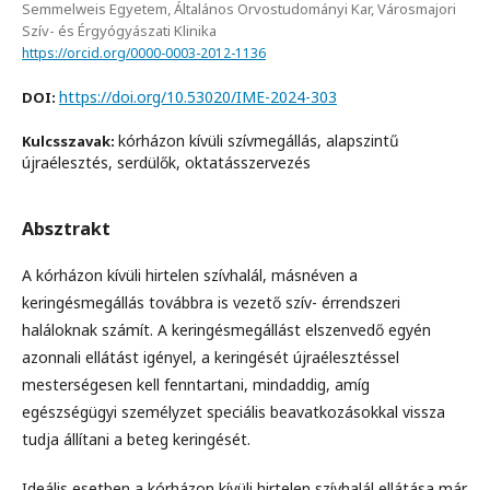
Semmelweis Egyetem, Általános Orvostudományi Kar, Városmajori
Szív- és Érgyógyászati Klinika
https://orcid.org/0000-0003-2012-1136
https://doi.org/10.53020/IME-2024-303
DOI:
kórházon kívüli szívmegállás, alapszintű
Kulcsszavak:
újraélesztés, serdülők, oktatásszervezés
Absztrakt
A kórházon kívüli hirtelen szívhalál, másnéven a
keringésmegállás továbbra is vezető szív- érrendszeri
haláloknak számít. A keringésmegállást elszenvedő egyén
azonnali ellátást igényel, a keringését újraélesztéssel
mesterségesen kell fenntartani, mindaddig, amíg
egészségügyi személyzet speciális beavatkozásokkal vissza
tudja állítani a beteg keringését.
Ideális esetben a kórházon kívüli hirtelen szívhalál ellátása már