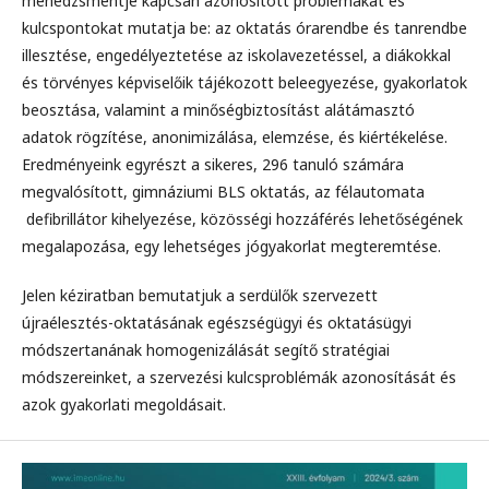
menedzsmentje kapcsán azonosított problémákat és
kulcspontokat mutatja be: az oktatás órarendbe és tanrendbe
illesztése, engedélyeztetése az iskolavezetéssel, a diákokkal
és törvényes képviselőik tájékozott beleegyezése, gyakorlatok
beosztása, valamint a minőségbiztosítást alátámasztó
adatok rögzítése, anonimizálása, elemzése, és kiértékelése.
Eredményeink egyrészt a sikeres, 296 tanuló számára
megvalósított, gimnáziumi BLS oktatás, az félautomata
defibrillátor kihelyezése, közösségi hozzáférés lehetőségének
megalapozása, egy lehetséges jógyakorlat megteremtése.
Jelen kéziratban bemutatjuk a serdülők szervezett
újraélesztés-oktatásának egészségügyi és oktatásügyi
módszertanának homogenizálását segítő stratégiai
módszereinket, a szervezési kulcsproblémák azonosítását és
azok gyakorlati megoldásait.