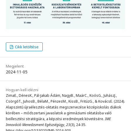
Cikk letöltése
Megjelent
2024-11-05
Hogyan kell idézni
ZimaE., DénesK., Pál-Jakab Ádám, NagyB., MaárC., KoósG., JuhászJ.,
CsörgőT., JuhosB., BélaM., PénzesM., KissB., FritúzG., & KovácsE. (2024).
Alapszintű újraélesztés-oktatás megszervezése középiskolás diákok
körében – módszertani javaslatok a gimnáziumi oktatásba való
beillesztési stratégiára, a képzési eredmények követésére.
IME
Innováció Menedzsment Egészségügy
,
23
(3), 24-35.
https://doi.org/10.53020/IME-2024-303