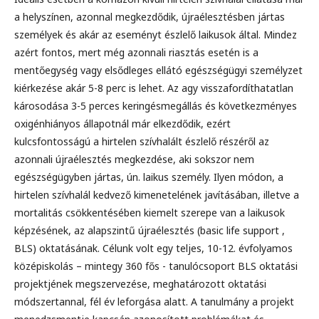
a helyszínen, azonnal megkezdődik, újraélesztésben jártas
személyek és akár az eseményt észlelő laikusok által. Mindez
azért fontos, mert még azonnali riasztás esetén is a
mentőegység vagy elsődleges ellátó egészségügyi személyzet
kiérkezése akár 5-8 perc is lehet. Az agy visszafordíthatatlan
károsodása 3-5 perces keringésmegállás és következményes
oxigénhiányos állapotnál már elkezdődik, ezért
kulcsfontosságú a hirtelen szívhalált észlelő részéről az
azonnali újraélesztés megkezdése, aki sokszor nem
egészségügyben jártas, ún. laikus személy. Ilyen módon, a
hirtelen szívhalál kedvező kimenetelének javításában, illetve a
mortalitás csökkentésében kiemelt szerepe van a laikusok
képzésének, az alapszintű újraélesztés (basic life support ,
BLS) oktatásának. Célunk volt egy teljes, 10-12. évfolyamos
középiskolás – mintegy 360 fős - tanulócsoport BLS oktatási
projektjének megszervezése, meghatározott oktatási
módszertannal, fél év leforgása alatt. A tanulmány a projekt