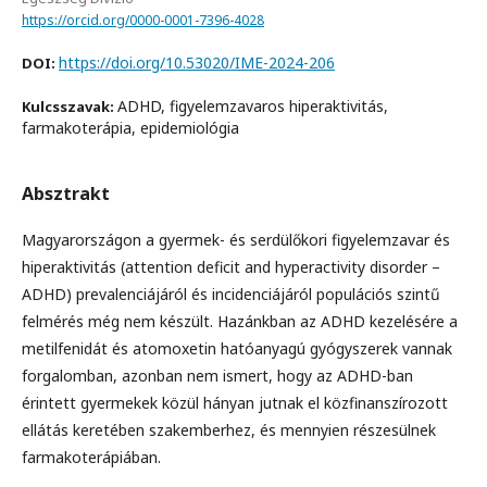
https://orcid.org/0000-0001-7396-4028
https://doi.org/10.53020/IME-2024-206
DOI:
ADHD, figyelemzavaros hiperaktivitás,
Kulcsszavak:
farmakoterápia, epidemiológia
Absztrakt
Magyarországon a gyermek- és serdülőkori figyelemzavar és
hiperaktivitás (attention deficit and hyperactivity disorder –
ADHD) prevalenciájáról és incidenciájáról populációs szintű
felmérés még nem készült. Hazánkban az ADHD kezelésére a
metilfenidát és atomoxetin hatóanyagú gyógyszerek vannak
forgalomban, azonban nem ismert, hogy az ADHD-ban
érintett gyermekek közül hányan jutnak el közfinanszírozott
ellátás keretében szakemberhez, és mennyien részesülnek
farmakoterápiában.