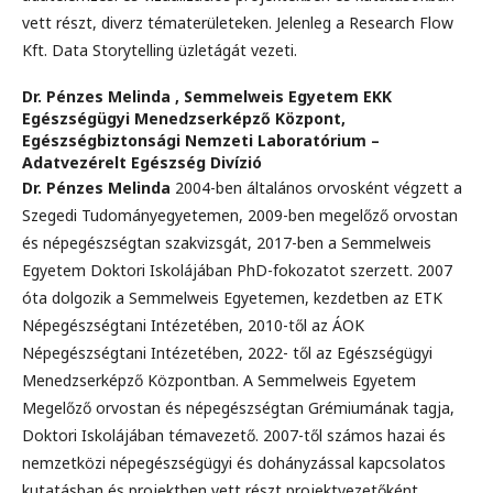
vett részt, diverz tématerületeken. Jelenleg a Research Flow
Kft. Data Storytelling üzletágát vezeti.
Dr. Pénzes Melinda ,
Semmelweis Egyetem EKK
Egészségügyi Menedzserképző Központ,
Egészségbiztonsági Nemzeti Laboratórium –
Adatvezérelt Egészség Divízió
Dr. Pénzes Melinda
2004-ben általános orvosként végzett a
Szegedi Tudományegyetemen, 2009-ben megelőző orvostan
és népegészségtan szakvizsgát, 2017-ben a Semmelweis
Egyetem Doktori Iskolájában PhD-fokozatot szerzett. 2007
óta dolgozik a Semmelweis Egyetemen, kezdetben az ETK
Népegészségtani Intézetében, 2010-től az ÁOK
Népegészségtani Intézetében, 2022- től az Egészségügyi
Menedzserképző Központban. A Semmelweis Egyetem
Megelőző orvostan és népegészségtan Grémiumának tagja,
Doktori Iskolájában témavezető. 2007-től számos hazai és
nemzetközi népegészségügyi és dohányzással kapcsolatos
kutatásban és projektben vett részt projektvezetőként,