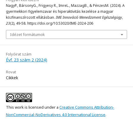
NagyP., BársonyG., Frigyesy R., ImreL., MazzagB., & PénzesM. (2024). A
gyermekkori figyelemzavar és hiperaktivitás kezelése a magyar
közfinanszírozott ellátásban.
IME Innováció Menedzsment Egészségügy
,
23
(2), 49-58. https://doi.org/10.53020/IME-2024-206
Idézet formátumok
Folyóirat szám
Évf. 23 szám 2 (2024)
Rovat
Cikkek
This work is licensed under a
Creative Commons Attribution-
NonCommercial-NoDerivatives 4.0 International License
.