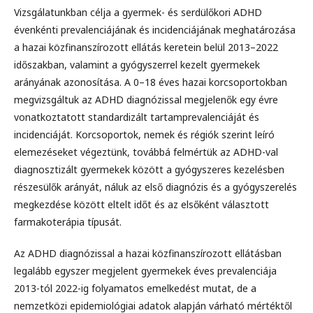
Vizsgálatunkban célja a gyermek- és serdülőkori ADHD
évenkénti prevalenciájának és incidenciájának meghatározása
a hazai közfinanszírozott ellátás keretein belül 2013–2022
időszakban, valamint a gyógyszerrel kezelt gyermekek
arányának azonosítása. A 0–18 éves hazai korcsoportokban
megvizsgáltuk az ADHD diagnózissal megjelenők egy évre
vonatkoztatott standardizált tartamprevalenciáját és
incidenciáját. Korcsoportok, nemek és régiók szerint leíró
elemezéseket végeztünk, továbbá felmértük az ADHD-val
diagnosztizált gyermekek között a gyógyszeres kezelésben
részesülők arányát, náluk az első diagnózis és a gyógyszerelés
megkezdése között eltelt időt és az elsőként választott
farmakoterápia típusát.
Az ADHD diagnózissal a hazai közfinanszírozott ellátásban
legalább egyszer megjelent gyermekek éves prevalenciája
2013-tól 2022-ig folyamatos emelkedést mutat, de a
nemzetközi epidemiológiai adatok alapján várható mértéktől