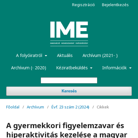
Regisztráció
Bejelentkezés
A folyóiratról
Aktuális
Archívum (2021- )
Archívum (- 2020)
Kéziratbeküldés
Információk
Keresés
Főoldal
/
Archívum
/
Évf. 23 szám 2 (2024)
/
Cikkek
A gyermekkori figyelemzavar és
hiperaktivitás kezelése a magyar