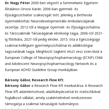
Dr. Nagy Péter
2000-ben végzett a Semmelweis Egyetem
Általános Orvosi Karán. 2006-ban gyermek- és
ifjúságpszichiáter szakvizsgát tett. Jelenleg a Bethesda
Gyermekkórház Neurodevelopmentális Ambulanciájának
vezetője. 2012-től a Magyar Gyermek- és Ifjúságpszichiátria
és Társszakmák Társaságának elnökségi tagja, 2006-tól 2021-
ig főtitkára, 2021-től pedig elnöke. 2015. óta a Egészségügyi
szakmai kollégium gyermekpszichiátriai és addiktológiai
tagozatának tagja. Meghívott tagként részt vesz ezen kívül a
European College of Neuropsychopharmacology (ECNP) Child
and Adolescent Neuropsychopharmacology Network és a
European ADHD Guideline Group munkájában.
Bársony Gábor,
Research Flow Kft
Bársony Gábor
a Research Flow Kft munkatársa. A Research
Flow Kft adatelemzéssel, adatbányászattal és statisztikával
foglalkozó vállalat, amely szakértelmével rendszeresen
támogatja a szakmai társaságok tudományos