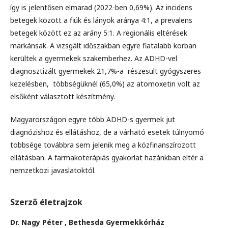
így is jelentősen elmarad (2022-ben 0,69%). Az incidens
betegek között a fiúk és lányok aránya 4:1, a prevalens
betegek között ez az arány 5:1. A regionális eltérések
markánsak. A vizsgált időszakban egyre fiatalabb korban
kerültek a gyermekek szakemberhez. Az ADHD-vel
diagnosztizált gyermekek 21,7%-a részesült gyógyszeres
kezelésben, többségüknél (65,0%) az atomoxetin volt az
elsőként választott készítmény.
Magyarországon egyre több ADHD-s gyermek jut
diagnózishoz és ellátáshoz, de a várható esetek túlnyomó
többsége továbbra sem jelenik meg a közfinanszírozott
ellátásban. A farmakoterápiás gyakorlat hazánkban eltér a
nemzetközi javaslatoktól.
Szerző életrajzok
Dr. Nagy Péter ,
Bethesda Gyermekkórház