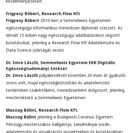
kezdeményezéseit.
Frigyesy Róbert,
Research Flow Kft
Frigyesy Róbert
2010-ben a Semmelweis Egyetemen
egészségügyi informatikus menedzser diplomát szerzett. Az
elmúlt 15 évben nagy egészségügyi adatbázisokon végzett
kutatásokat, jelenleg a Research Flow Kft Adatelemzési és
Data Science üzletágát vezeti
Dr. Imre László,
Semmelweis Egyetem EKK Digitális
Egészségtudományi Intézet
Dr. Imre László
pályakezdését követően 20 éven át gyakorló
orvos volt, majd egészségbiztosítási és adatelemzési
területeken szakértőként, menedzserként dolgozott. Jelenleg
mesteroktató a Semmelweis Egyetemen.
Mazzag Bálint,
Research Flow Kft.
Mazzag Bálint
jelenleg a Budapesti Corvinus Egyetem
Pénzügy mesterszakos hallgatója, tanulmányai során
adatelemzési és vizualizációs projektekben és kutatásokban