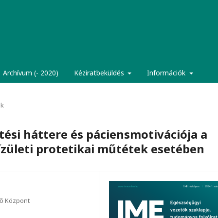
Archívum (- 2020)
Kéziratbeküldés
Információk
ek
ési háttere és páciensmotivációja a
zületi protetikai műtétek esetében
ő Központ