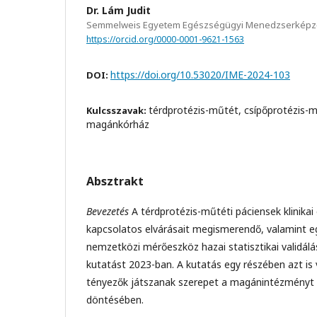
Dr. Lám Judit
Semmelweis Egyetem Egészségügyi Menedzserképz
https://orcid.org/0000-0001-9621-1563
https://doi.org/10.53020/IME-2024-103
DOI:
térdprotézis-műtét, csípőprotézis-
Kulcsszavak:
magánkórház
Absztrakt
Bevezetés
A térdprotézis-műtéti páciensek klinika
kapcsolatos elvárásait megismerendő, valamint egy
nemzetközi mérőeszköz hazai statisztikai validálás
kutatást 2023-ban. A kutatás egy részében azt is 
tényezők játszanak szerepet a magánintézményt 
döntésében.