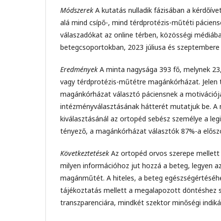
Módszerek
A kutatás nulladik fázisában a kérdőíve
alá mind csípő-, mind térdprotézis-műtéti páciens
válaszadókat az online térben, közösségi médiába
betegcsoportokban, 2023 júliusa és szeptembere 
Eredmények
A minta nagysága 393 fő, melynek 23,
vagy térdprotézis-műtétre magánkórházat. Jelen
magánkórházat választó páciensnek a motivációj
intézményválasztásának hátterét mutatjuk be. A 
kiválasztásánál az ortopéd sebész személye a leg
tényező, a magánkórházat választók 87%-a előszö
Következtetések
Az ortopéd orvos szerepe mellett
milyen információhoz jut hozzá a beteg, legyen az 
magánműtét. A hiteles, a beteg egészségértéséhe
tájékoztatás mellett a megalapozott döntéshez 
transzparenciára, mindkét szektor minőségi indi