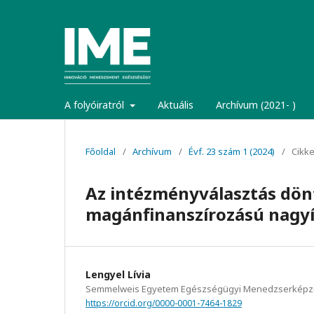
A folyóiratról
Aktuális
Archívum (2021- )
Főoldal
/
Archívum
/
Évf. 23 szám 1 (2024)
/
Cikk
Az intézményválasztás dönt
magánfinanszírozású nagyí
Lengyel Lívia
Semmelweis Egyetem Egészségügyi Menedzserképz
https://orcid.org/0000-0001-7464-1829