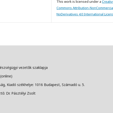
This work is licensed under a
Creativ
Commons Attribution-NonCommercia
NoDerivatives 4.0 International Licen
szségügyi vezetők szaklapja
(online)
g, Kiadó székhelye: 1016 Budapest, Számadó u. 5.
tő: Dr. Pásztélyi Zsolt