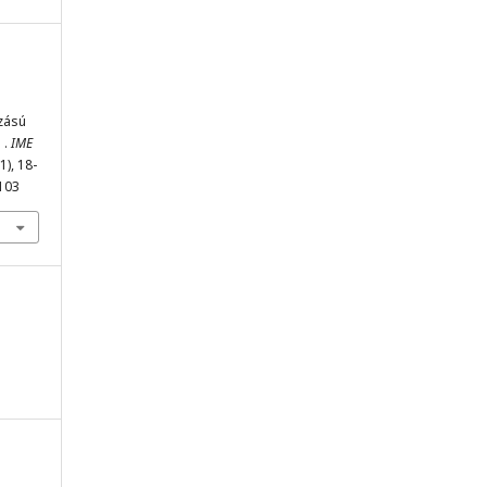
zású
 .
IME
(1), 18-
-103