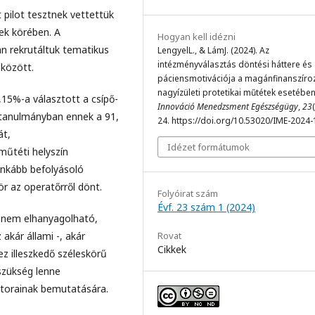
t pilot tesztnek vettettük
ek körében. A
Hogyan kell idézni
n rekrutáltuk tematikus
LengyelL., & LámJ. (2024). Az
intézményválasztás döntési háttere és
között.
páciensmotivációja a magánfinanszíro
nagyízületi protetikai műtétek esetében
15%-a választott a csípő-
Innováció Menedzsment Egészségügy
,
23
 tanulmányban ennek a 91,
24. https://doi.org/10.53020/IME-2024
át,
Idézet formátumok
műtéti helyszín
inkább befolyásoló
r az operatőrről dönt.
Folyóirat szám
Évf. 23 szám 1 (2024)
 nem elhanyagolható,
akár állami -, akár
Rovat
Cikkek
z illeszkedő széleskörű
szükség lenne
kátorainak bemutatására.