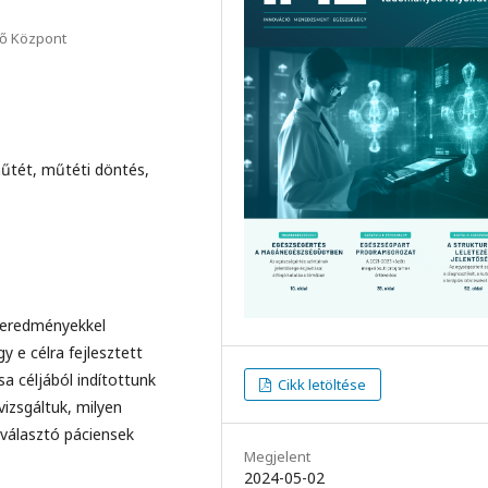
ő Központ
műtét, műtéti döntés,
i eredményekkel
 e célra fejlesztett
a céljából indítottunk
Cikk letöltése
vizsgáltuk, milyen
választó páciensek
Megjelent
2024-05-02