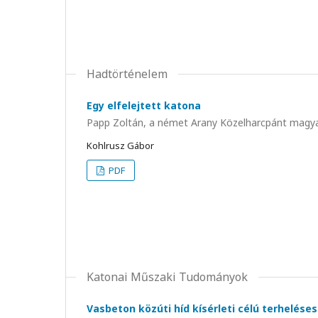
Hadtörténelem
Egy elfelejtett katona
Papp Zoltán, a német Arany Közelharcpánt magya
Kohlrusz Gábor
PDF
Katonai Műszaki Tudományok
Vasbeton közúti híd kísérleti célú terhelése