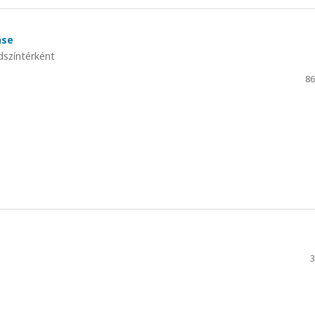
nse
dszíntérként
86
3