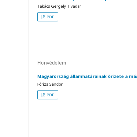
Takács Gergely Tivadar
PDF
Honvédelem
Magyarország államhatárainak õrizete a más
Fórizs Sándor
PDF