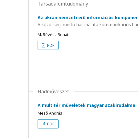
Társadalomtudomány
Az ukrán nemzeti erő információs kompone
A közösségi média használata kommunikációs ha
M. Révész Renáta
PDF
Hadművészet
A multitér műveletek magyar szakirodalma
Mező András
PDF