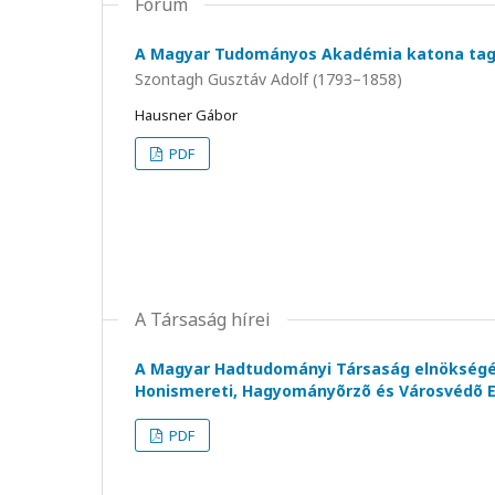
Fórum
A Magyar Tudományos Akadémia katona tag
Szontagh Gusztáv Adolf (1793–1858)
Hausner Gábor
PDF
A Társaság hírei
A Magyar Hadtudományi Társaság elnökségé
Honismereti, Hagyományõrzõ és Városvédõ E
PDF