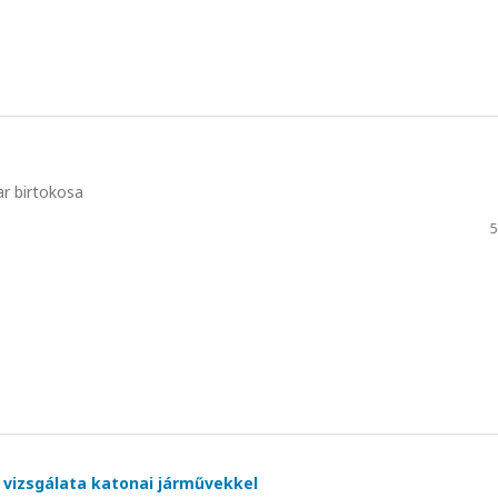
r birtokosa
5
s vizsgálata katonai járművekkel