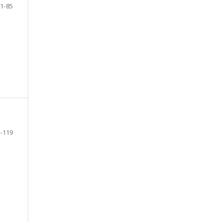
1-85
-119