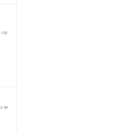
-105
2-49