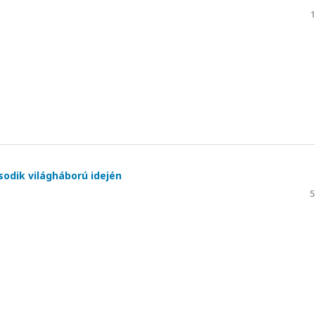
1
odik világháború idején
5