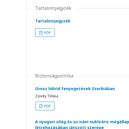
Tartalomjegyzék
Tartalomjegyzék
PDF
Biztonságpolitika
Orosz hibrid fenyegetések Szerbiában
Zsivity Tímea
PDF
A nyugati világ és az iráni nukleáris megáll
létrehozásában játszott szerepe