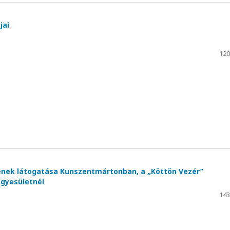
jai
120
nek látogatása Kunszentmártonban, a „Köttön Vezér”
gyesületnél
143