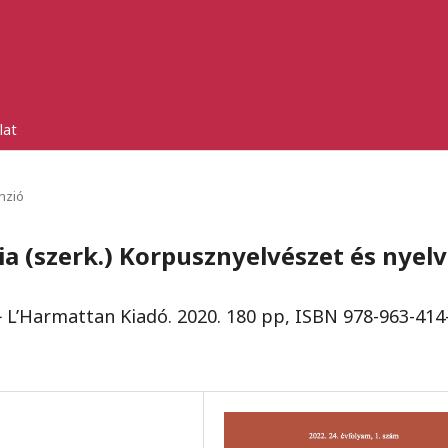
lat
nzió
a (szerk.) Korpusznyelvészet és nyelv
L’Harmattan Kiadó. 2020. 180 pp, ISBN 978-963-414