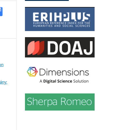
on
ány: