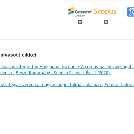
0
0
olvasott cikkei
ives in interpreted Hungarian discourse: A corpus-based investigati
endence
,
Beszédtudomány - Speech Science: Évf. 1 (2020):
k stratégiai szerepe a magyar–angol tolmácsolásban
,
Fordítástudom