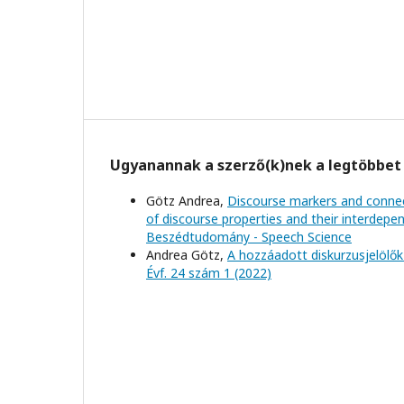
Ugyanannak a szerző(k)nek a legtöbbet 
Götz Andrea,
Discourse markers and connect
of discourse properties and their interdep
Beszédtudomány - Speech Science
Andrea Götz,
A hozzáadott diskurzusjelölő
Évf. 24 szám 1 (2022)