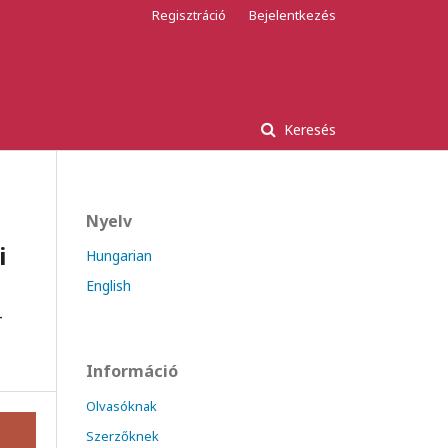
Regisztráció
Bejelentkezés
Keresés
Nyelv
i
Hungarian
English
-
Információ
Olvasóknak
Szerzőknek