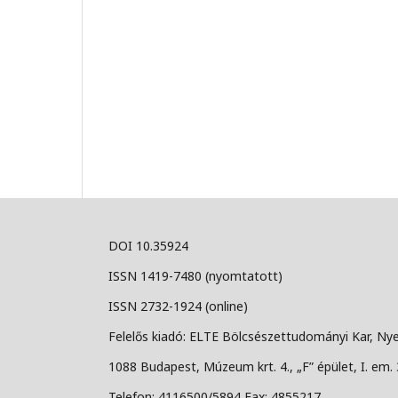
DOI 10.35924
ISSN 1419-7480 (nyomtatott)
ISSN 2732-1924 (online)
Felelős kiadó: ELTE Bölcsészettudományi Kar, Nye
1088 Budapest, Múzeum krt. 4., „F” épület, I. em. 
Telefon: 4116500/5894 Fax: 4855217