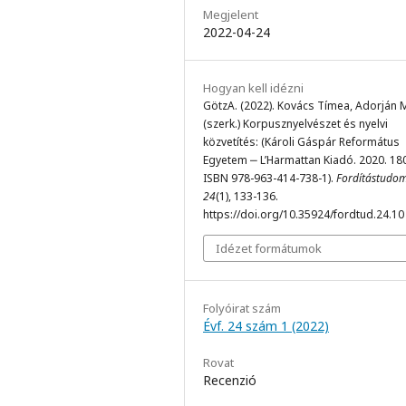
Megjelent
2022-04-24
Hogyan kell idézni
GötzA. (2022). Kovács Tímea, Adorján 
(szerk.) Korpusznyelvészet és nyelvi
közvetítés: (Károli Gáspár Református
Egyetem ‒ L’Harmattan Kiadó. 2020. 18
ISBN 978-963-414-738-1).
Fordítástudo
24
(1), 133-136.
https://doi.org/10.35924/fordtud.24.10
Idézet formátumok
Folyóirat szám
Évf. 24 szám 1 (2022)
Rovat
Recenzió