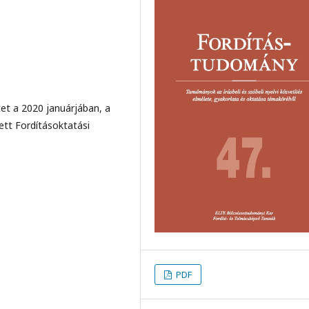
̈tet a 2020 januárjában, a
t Fordításoktatási
PDF