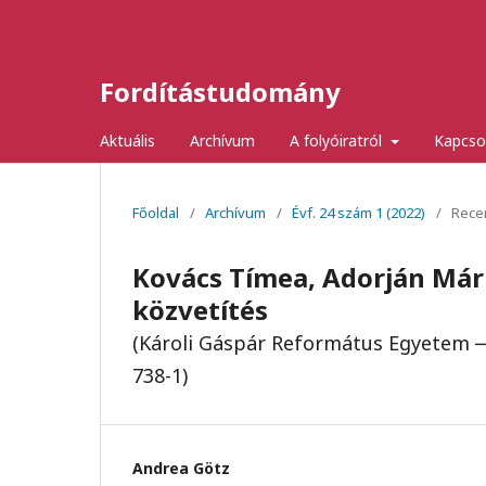
Fordítástudomány
Aktuális
Archívum
A folyóiratról
Kapcso
Főoldal
/
Archívum
/
Évf. 24 szám 1 (2022)
/
Rece
Kovács Tímea, Adorján Mári
közvetítés
(Károli Gáspár Református Egyetem ‒ 
738-1)
Andrea Götz