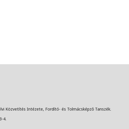
lvi Közvetítés Intézete, Fordító- és Tolmácsképző Tanszék.
3-4.