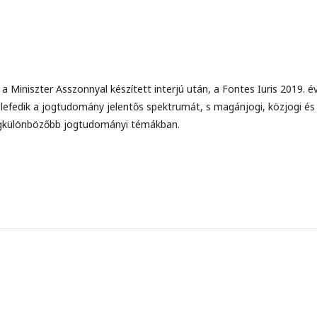
a Miniszter Asszonnyal készített interjú után, a Fontes Iuris 2019. év
fedik a jogtudomány jelentős spektrumát, s magánjogi, közjogi és
 legkülönbözőbb jogtudományi témákban.