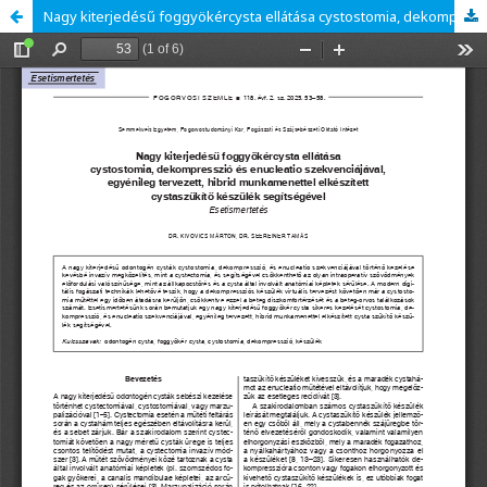
Nagy kiterjedésű foggyökércysta ellátása cystostomia, dekompresszió és enucleatio szekvenciájával, egyénileg tervezett, hibrid munkamenettel elkészített cystaszűkítő készülék segítségével