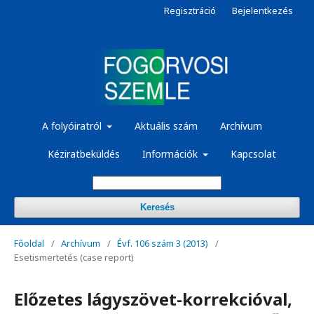
Regisztráció
Bejelentkezés
A folyóiratról
Aktuális szám
Archívum
Kéziratbeküldés
Információk
Kapcsolat
Keresés
Főoldal
/
Archívum
/
Évf. 106 szám 3 (2013)
/
Esetismertetés (case report)
Előzetes lágyszövet-korrekcióval,