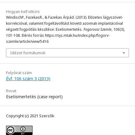
Hogyan kell idézni
WindischP., FazekasR., & Fazekas Árpád. (2013). Előzetes lágyszövet-
korrekcióval, valamint fogeltávolítást követő azonnali implantációval
végzett fogpótlás készítése: Esetismertetés.
Fogorvosi Szemle
,
106
(3),
101-108. Elérés forrás https://ojs.mtak.hu/index.php/fogorv-
szemle/article/view/5416
Idézet formátumok
Folyóirat szám
Évf. 106 szám 3 (2013)
Rovat
Esetismertetés (case report)
Copyright (c) 2021 Szerzők