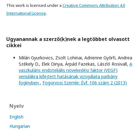
This work is licensed under a
Creative Commons Attribution 4.0
International License
.
Ugyanannak a szerző(k)nek a legtöbbet olvasott
cikkei
Milán Gyurkovics, Zsolt Lohinai, Adrienne Győrfi, Andrea
Székely D., Elek Dinya, Árpád Fazekas, László Rosivall,
A
vaszkuláris endoteliális növekedési faktor (VEGF)
venulákra kifejtett hatásának vizsgálata patkány
fogínyben
,
Fogorvosi Szemle: Évf. 106 szám 2 (2013)
Nyelv
English
Hungarian