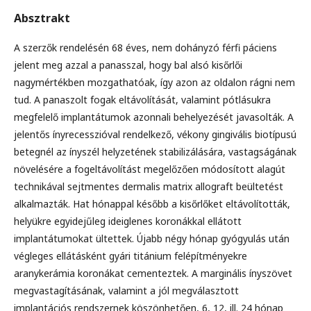
Absztrakt
A szerzők rendelésén 68 éves, nem dohányzó férfi páciens
jelent meg azzal a panasszal, hogy bal alsó kisőrlői
nagymértékben mozgathatóak, így azon az oldalon rágni nem
tud. A panaszolt fogak eltávolítását, valamint pótlásukra
megfelelő implantátumok azonnali behelyezését javasolták. A
jelentős ínyrecesszióval rendelkező, vékony gingivális biotípusú
betegnél az ínyszél helyzetének stabilizálására, vastagságának
növelésére a fogeltávolítást megelőzően módosított alagút
technikával sejtmentes dermalis matrix allograft beültetést
alkalmazták. Hat hónappal később a kisőrlőket eltávolították,
helyükre egyidejűleg ideiglenes koronákkal ellátott
implantátumokat ültettek. Újabb négy hónap gyógyulás után
végleges ellátásként gyári titánium felépítményekre
aranykerámia koronákat cementeztek. A marginális ínyszövet
megvastagításának, valamint a jól megválasztott
implantációs rendszernek köszönhetően, 6, 12, ill. 24 hónap