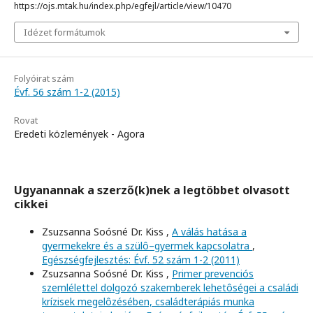
https://ojs.mtak.hu/index.php/egfejl/article/view/10470
Idézet formátumok
Folyóirat szám
Évf. 56 szám 1-2 (2015)
Rovat
Eredeti közlemények - Agora
Ugyanannak a szerző(k)nek a legtöbbet olvasott
cikkei
Zsuzsanna Soósné Dr. Kiss ,
A válás hatása a
gyermekekre és a szülô–gyermek kapcsolatra
,
Egészségfejlesztés: Évf. 52 szám 1-2 (2011)
Zsuzsanna Soósné Dr. Kiss ,
Primer prevenciós
szemlélettel dolgozó szakemberek lehetôségei a családi
krízisek megelôzésében, családterápiás munka