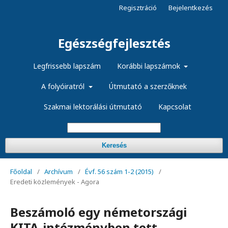
Regisztráció
Bejelentkezés
Egészségfejlesztés
Legfrissebb lapszám
Korábbi lapszámok
A folyóiratról
Útmutató a szerzőknek
Szakmai lektorálási útmutató
Kapcsolat
Keresés
Főoldal
/
Archívum
/
Évf. 56 szám 1-2 (2015)
/
Eredeti közlemények - Agora
Beszámoló egy németországi
KITA-intézményben tett