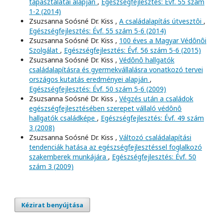
tapasztalatai alapján
,
Egészségfejlesztés: Évf. 55 szám
1-2 (2014)
Zsuzsanna Soósné Dr. Kiss ,
A családalapítás útvesztôi
,
Egészségfejlesztés: Évf. 55 szám 5-6 (2014)
Zsuzsanna Soósné Dr. Kiss ,
100 éves a Magyar Védônôi
Szolgálat
,
Egészségfejlesztés: Évf. 56 szám 5-6 (2015)
Zsuzsanna Soósné Dr. Kiss ,
Védônô hallgatók
családalapításra és gyermekvállalásra vonatkozó tervei
országos kutatás eredményei alapján
,
Egészségfejlesztés: Évf. 50 szám 5-6 (2009)
Zsuzsanna Soósné Dr. Kiss ,
Végzés után a családok
egészségfejlesztésében szerepet vállaló védônô
hallgatók családképe
,
Egészségfejlesztés: Évf. 49 szám
3 (2008)
Zsuzsanna Soósné Dr. Kiss ,
Változó családalapítási
tendenciák hatása az egészségfejlesztéssel foglalkozó
szakemberek munkájára
,
Egészségfejlesztés: Évf. 50
szám 3 (2009)
Kézirat benyújtása