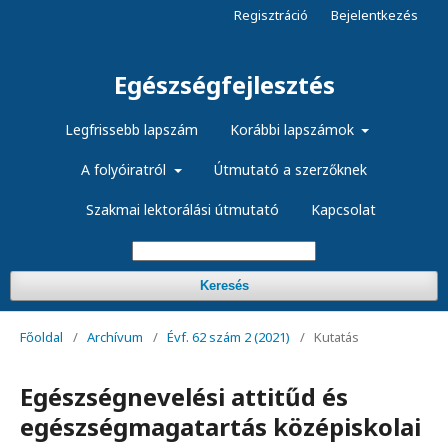
Regisztráció
Bejelentkezés
Egészségfejlesztés
Legfrissebb lapszám
Korábbi lapszámok
A folyóiratról
Útmutató a szerzőknek
Szakmai lektorálási útmutató
Kapcsolat
Keresés
Főoldal
/
Archívum
/
Évf. 62 szám 2 (2021)
/
Kutatás
Egészségnevelési attitűd és
egészségmagatartás középiskolai