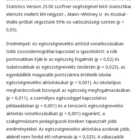
Statistics Version 25.00 szoftver segítségével leíró statisztikai
elemzés mellett khí-négyzet-, Mann–Whitney U- és Kruskal–
Wallis-próbát végeztünk 95%-os valószínűségi szinten (p <
0,05).
Eredmények:
Az egészségnevelési attitűd vonatkozásában
több szociodemográfiai kapcsolat is igazolódott: a nők
pontosabban írják le az egészség fogalmát (p = 0,02) és
tudatosabbak az egészségnevelés területén (p = 0,023), az
egyedülállók magasabb pontszámra értékelik iskolai
egészségnevelési aktivitásukat (p < 0,001). Az iskolatípus
meghatározónak bizonyult az egészség megfogalmazásában
(p = 0,011), a személyes egészséggel kapcsolatos
példaadásban (p = 0,001) és a tervszerű egészségnevelési
aktivitás vonatkozásában (p < 0,001) egyaránt, a
szakgimnáziumi pedagógusok körében tapasztalt jobb
eredményekkel. Az egészségnevelési aktivitása azoknak jobb,
akiknél nem fordul elő rohamivás (p = 0,025). A válaszadók