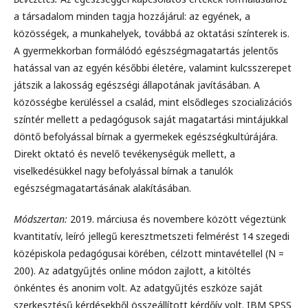
a társadalom minden tagja hozzájárul: az egyének, a
közösségek, a munkahelyek, továbbá az oktatási színterek is.
A gyermekkorban formálódó egészségmagatartás jelentős
hatással van az egyén későbbi életére, valamint kulcsszerepet
játszik a lakosság egészségi állapotának javításában. A
közösségbe kerüléssel a család, mint elsődleges szocializációs
színtér mellett a pedagógusok saját magatartási mintájukkal
döntő befolyással bírnak a gyermekek egészségkultúrájára.
Direkt oktató és nevelő tevékenységük mellett, a
viselkedésükkel nagy befolyással bírnak a tanulók
egészségmagatartásának alakításában.
Módszertan:
2019. márciusa és novembere között végeztünk
kvantitatív, leíró jellegű keresztmetszeti felmérést 14 szegedi
középiskola pedagógusai körében, célzott mintavétellel (N =
200). Az adatgyűjtés online módon zajlott, a kitöltés
önkéntes és anonim volt. Az adatgyűjtés eszköze saját
szerkesztésű kérdésekből összeállított kérdőív volt. IBM SPSS