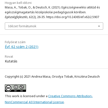
Hogyan kell idézni
Masa, A., Tobak, O., & Deutsch, K. (2021). Egészségnevelési attitűd és
egészségmagatartás középiskolai pedagógusok körében.
Egészségfejlesztés
,
62
(2), 26-35. https://doi.org/10.24365/ef.v62i2.5907
Idézet formátumok
Folyóirat szám
Évf. 62 szám 2 (2021)
Rovat
Kutatás
Copyright (c) 2021 Andrea Masa, Orsolya Tobak, Krisztina Deutsch
This work is licensed under a
Creative Commons Attribution-
NonCommercial 4.0 International License
.