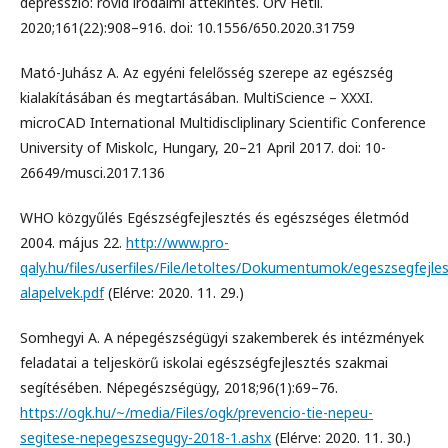
depresszió: rövid irodalmi áttekintés. Orv Hetil.
2020;161(22):908–916. doi: 10.1556/650.2020.31759
Mató-Juhász A. Az egyéni felelősség szerepe az egészség
kialakításában és megtartásában. MultiScience – XXXI.
microCAD International Multidiscliplinary Scientific Conference
University of Miskolc, Hungary, 20–21 April 2017. doi: 10-
26649/musci.2017.136
WHO közgyűlés Egészségfejlesztés és egészséges életmód
2004. május 22.
http://www.pro-
qaly.hu/files/userfiles/File/letoltes/Dokumentumok/egeszsegfejle
alapelvek.pdf
(Elérve: 2020. 11. 29.)
Somhegyi A. A népegészségügyi szakemberek és intézmények
feladatai a teljeskörű iskolai egészségfejlesztés szakmai
segítésében. Népegészségügy, 2018;96(1):69–76.
https://ogk.hu/~/media/Files/ogk/prevencio-tie-nepeu-
segitese-nepegeszsegugy-2018-1.ashx
(Elérve: 2020. 11. 30.)