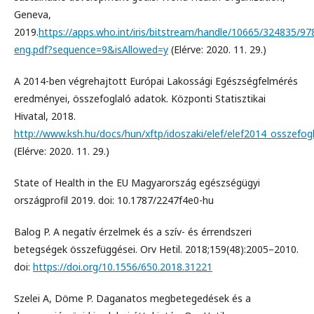
Geneva,
2019.
https://apps.who.int/iris/bitstream/handle/10665/324835/9
eng.pdf?sequence=9&isAllowed=y
(Elérve: 2020. 11. 29.)
A 2014-ben végrehajtott Európai Lakossági Egészségfelmérés
eredményei, összefoglaló adatok. Központi Statisztikai
Hivatal, 2018.
http://www.ksh.hu/docs/hun/xftp/idoszaki/elef/elef2014_osszefogl
(Elérve: 2020. 11. 29.)
State of Health in the EU Magyarország egészségügyi
országprofil 2019. doi: 10.1787/2247f4e0-hu
Balog P. A negatív érzelmek és a szív- és érrendszeri
betegségek összefüggései. Orv Hetil. 2018;159(48):2005–2010.
doi:
https://doi.org/10.1556/650.2018.31221
Szelei A, Döme P. Daganatos megbetegedések és a