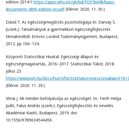
edition 2014:1
https://apps.who.int/gb/bd/PDF/bd48/basic-
documents-48th-edition-en.pdf
(Elérve: 2020. 11. 30.)
Dávid T. Az egészségmegőrzés pszichológiája In: Darvay S.
(szerk.): Tanulmányok a gyermekkori egészségfejlesztés
témaköréből. Eötvös Loránd Tudományegyetem, Budapest,
2012. pp 106–124.
Központi Statisztikai Hivatal: Egészségi állapot és
egészségmagatartás, 2016–2017. Statisztikai Tükör, 2018.
július 23.
https://www.ksh.hu/docs/hun/xftp/stattukor/egeszsegallapot1617
(Elérve: 2020. 11. 29.)
Vitrai J. Mi minden befolyásolja az egészséget. In.: Feith Helga
Judit, Falus András (szerk.): Egészségfejlesztés és nevelés.
Akadémiai Kiadó, Budapest, 2019. doi:
10.1556/9789634544456 .