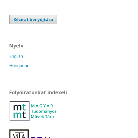
Kézirat benyújtása
Nyelv
English
Hungarian
Folyóiratunkat indexeli