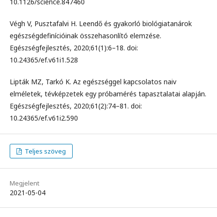
10.1126/science.847460
Végh V, Pusztafalvi H. Leendő és gyakorló biológiatanárok
egészségdefinícióinak összehasonlító elemzése.
Egészségfejlesztés, 2020;61(1):6–18. doi:
10.24365/ef.v61i1.528
Lipták MZ, Tarkó K. Az egészséggel kapcsolatos naiv
elméletek, tévképzetek egy próbamérés tapasztalatai alapján.
Egészségfejlesztés, 2020;61(2):74–81. doi:
10.24365/ef.v61i2.590
Teljes szöveg
Megjelent
2021-05-04