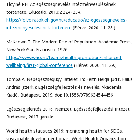
Tigyiné PH. Az egészségnevelés intézményesülésének
története. Educatio. 2013;2:224–234.
https://folyoiratok.oh.gov.hu/educatio/az-egeszsegneveles-
intezmenyesulesenek-tortenete
(Elérve: 2020. 11. 28.)
McKeown T. The Modern Rise of Population. Academic Press,
New York/San Francisco. 1976.
https://www.who.int/teams/health-promotion/enhanced-
wellbeing/first-global-conference
(Elérve: 2020. 11. 29.)
Tompa A. Népegészségügyi látlelet. In: Feith Helga Judit, Falus
András (szerk.): Egészségfejlesztés és nevelés. Akadémiai
Kiadó, Budapest, 2019. doi: 10.1556/9789634544456
Egészségjelentés 2016. Nemzeti Egészségfejlesztési Intézet
Budapest, 2017. január
World health statistics 2019: monitoring health for SDGs,
sustainable development goals. World Health Organization,