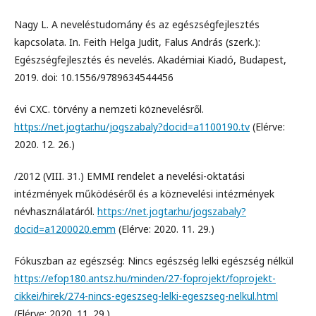
Nagy L. A neveléstudomány és az egészségfejlesztés
kapcsolata. In. Feith Helga Judit, Falus András (szerk.):
Egészségfejlesztés és nevelés. Akadémiai Kiadó, Budapest,
2019. doi: 10.1556/9789634544456
évi CXC. törvény a nemzeti köznevelésről.
https://net.jogtar.hu/jogszabaly?docid=a1100190.tv
(Elérve:
2020. 12. 26.)
/2012 (VIII. 31.) EMMI rendelet a nevelési-oktatási
intézmények működéséről és a köznevelési intézmények
névhasználatáról.
https://net.jogtar.hu/jogszabaly?
docid=a1200020.emm
(Elérve: 2020. 11. 29.)
Fókuszban az egészség: Nincs egészség lelki egészség nélkül
https://efop180.antsz.hu/minden/27-foprojekt/foprojekt-
cikkei/hirek/274-nincs-egeszseg-lelki-egeszseg-nelkul.html
(Elérve: 2020. 11. 29.)