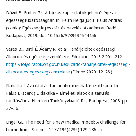
Dávid B, Ember Zs. A társas kapcsolatok jelentősége az
egészségtudatosságban In. Feith Helga Judit, Falus András
(szerk.): Egészségfejlesztés és nevelés. Akadémiai Kiadó,
Budapest, 2019. doi: 10.1556/9789634544456
Veres BI, Bíró É, Ádány R, et al. Tanárjelöltek egészségi
állapota és egészségszemlélete. Educatio, 2013;2:201–212.
https://folyoiratok.oh.gov.hu/educatio/tanarjeloltek-egeszsegi-
allapota-es-egeszsegszemlelete
(Elérve: 2020. 12. 26.)
Nahalka I. Az oktatás társadalmi meghatározottsága. In:
Falus I. (szerk.) Didaktika – Elméleti alapok a tanulás
tanításához. Nemzeti Tankönyvkiadó Rt., Budapest, 2003. pp
37–56.
Engel GL. The need for a new medical model: A challenge for
biomedicine. Science. 1977;196(4286):129-136. doi: