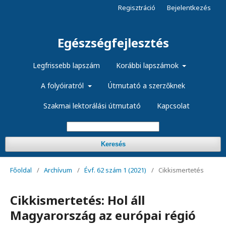
Regisztráció
Bejelentkezés
Egészségfejlesztés
Legfrissebb lapszám
Korábbi lapszámok
A folyóiratról
Útmutató a szerzőknek
Szakmai lektorálási útmutató
Kapcsolat
Keresés
Főoldal
/
Archívum
/
Évf. 62 szám 1 (2021)
/
Cikkismertetés
Cikkismertetés: Hol áll
Magyarország az európai régió