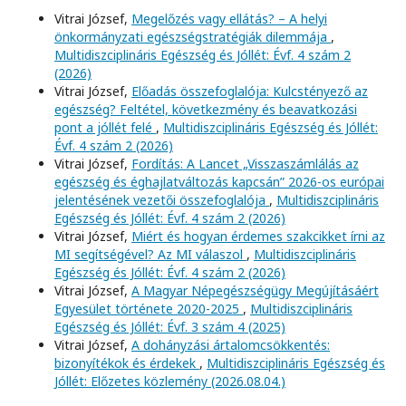
Vitrai József,
Megelőzés vagy ellátás? – A helyi
önkormányzati egészségstratégiák dilemmája
,
Multidiszciplináris Egészség és Jóllét: Évf. 4 szám 2
(2026)
Vitrai József,
Előadás összefoglalója: Kulcstényező az
egészség? Feltétel, következmény és beavatkozási
pont a jóllét felé
,
Multidiszciplináris Egészség és Jóllét:
Évf. 4 szám 2 (2026)
Vitrai József,
Fordítás: A Lancet „Visszaszámlálás az
egészség és éghajlatváltozás kapcsán” 2026-os európai
jelentésének vezetői összefoglalója
,
Multidiszciplináris
Egészség és Jóllét: Évf. 4 szám 2 (2026)
Vitrai József,
Miért és hogyan érdemes szakcikket írni az
MI segítségével? Az MI válaszol
,
Multidiszciplináris
Egészség és Jóllét: Évf. 4 szám 2 (2026)
Vitrai József,
A Magyar Népegészségügy Megújításáért
Egyesület története 2020-2025
,
Multidiszciplináris
Egészség és Jóllét: Évf. 3 szám 4 (2025)
Vitrai József,
A dohányzási ártalomcsökkentés:
bizonyítékok és érdekek
,
Multidiszciplináris Egészség és
Jóllét: Előzetes közlemény (2026.08.04.)