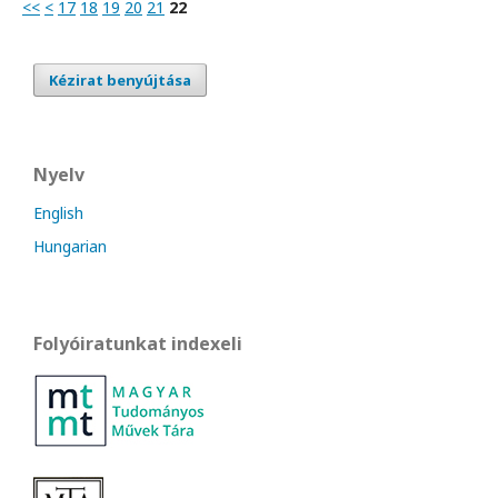
<<
<
17
18
19
20
21
22
Kézirat benyújtása
Nyelv
English
Hungarian
Folyóiratunkat indexeli