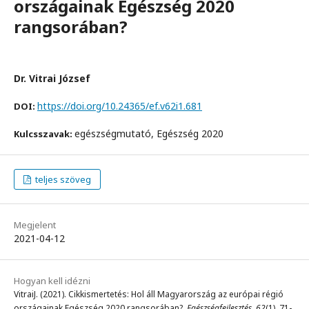
országainak Egészség 2020
rangsorában?
Dr. Vitrai József
https://doi.org/10.24365/ef.v62i1.681
DOI:
egészségmutató, Egészség 2020
Kulcsszavak:
teljes szöveg
Megjelent
2021-04-12
Hogyan kell idézni
VitraiJ. (2021). Cikkismertetés: Hol áll Magyarország az európai régió
országainak Egészség 2020 rangsorában?.
Egészségfejlesztés
,
62
(1), 71-