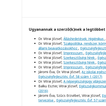
Ugyanannak a szerző(k)nek a legtöbbet 
Dr. Vitrai József,
Álláshirdetések: Higiénikus
Dr. Vitrai József,
’Szakpolitika, rendszer, kö
állami beavatkozásokhoz
,
Egészségfejleszt
Dr. Vitrai József,
Impresszum
,
Egészségfejle
Dr. Vitrai József,
Szerkesztőségi hírek
,
Egész
Dr. Vitrai József,
Szerkesztőségi hírek
,
Egész
Dr. Vitrai József,
Impresszum
,
Egészségfejle
Járomi Éva, Dr. Vitrai József,
Az iskolai egé
Egészségfejlesztés: Évf. 58 szám 1 (2017)
Dr. Vitrai József,
A népegészségügy világszer
Balku Eszter, Vitrai József,
Egészségkommuni
(2016)
Járomi Éva, Szűcs Erzsébet, Vitrai József,
Eg
tervezése
,
Egészségfejlesztés: Évf. 57 szá