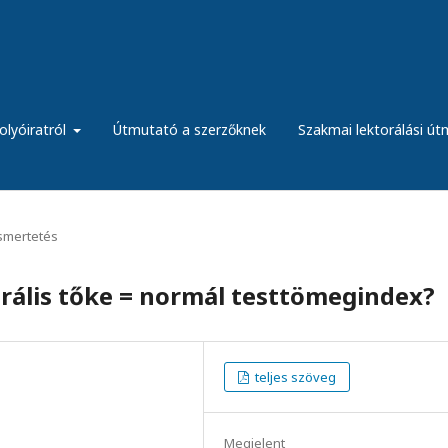
olyóiratról
Útmutató a szerzőknek
Szakmai lektorálási ú
ismertetés
rális tőke = normál testtömegindex?
teljes szöveg
Megjelent