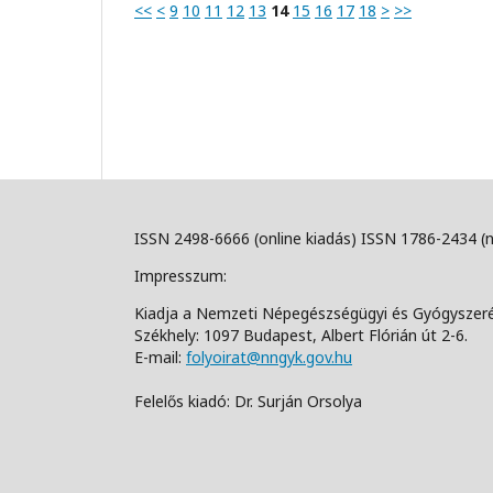
<<
<
9
10
11
12
13
14
15
16
17
18
>
>>
ISSN 2498-6666 (online kiadás) ISSN 1786-2434 (
Impresszum:
Kiadja a Nemzeti Népegészségügyi és Gyógyszer
Székhely: 1097 Budapest, Albert Flórián út 2-6.
E-mail:
folyoirat@nngyk.gov.hu
Felelős kiadó: Dr. Surján Orsolya