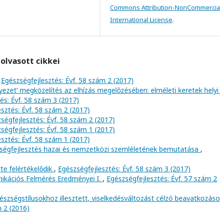
Commons Attribution-NonCommercial
International License
.
olvasott cikkei
,
Egészségfejlesztés: Évf. 58 szám 2 (2017)
rnyezet’ megközelítés az elhízás megelőzésében: elméleti keretek helyi
és: Évf. 58 szám 3 (2017)
sztés: Évf. 58 szám 2 (2017)
ségfejlesztés: Évf. 58 szám 2 (2017)
ségfejlesztés: Évf. 58 szám 1 (2017)
sztés: Évf. 58 szám 1 (2017)
szségfejlesztés hazai és nemzetközi szemléletének bemutatása
,
te felértékelődik
,
Egészségfejlesztés: Évf. 58 szám 3 (2017)
kációs Felmérés Eredményei I.
,
Egészségfejlesztés: Évf. 57 szám 2
észségstílusokhoz illesztett, viselkedésváltozást célzó beavatkozás
m 2 (2016)