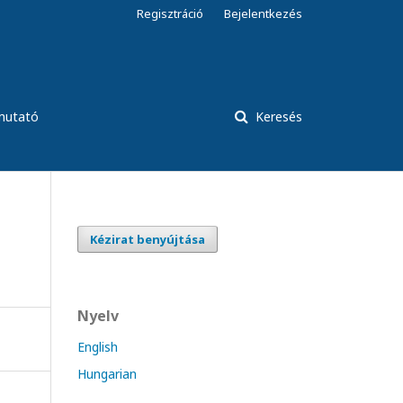
Regisztráció
Bejelentkezés
tmutató
Keresés
Kézirat benyújtása
Nyelv
English
Hungarian