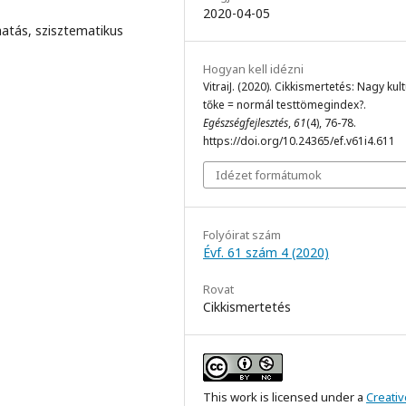
2020-04-05
atás, szisztematikus
Hogyan kell idézni
VitraiJ. (2020). Cikkismertetés: Nagy kult
tőke = normál testtömegindex?.
Egészségfejlesztés
,
61
(4), 76-78.
https://doi.org/10.24365/ef.v61i4.611
Idézet formátumok
Folyóirat szám
Évf. 61 szám 4 (2020)
Rovat
Cikkismertetés
This work is licensed under a
Creativ