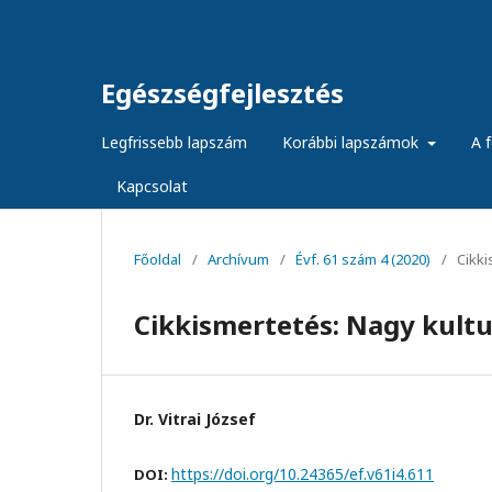
Egészségfejlesztés
Legfrissebb lapszám
Korábbi lapszámok
A f
Kapcsolat
Főoldal
/
Archívum
/
Évf. 61 szám 4 (2020)
/
Cikk
Cikkismertetés: Nagy kultu
Dr. Vitrai József
https://doi.org/10.24365/ef.v61i4.611
DOI: