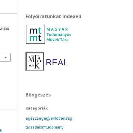
Folyóiratunkat indexeli
urális
Böngészés
Kategóriák
egészségegyenlőtlenség
társadalomtudomány
e