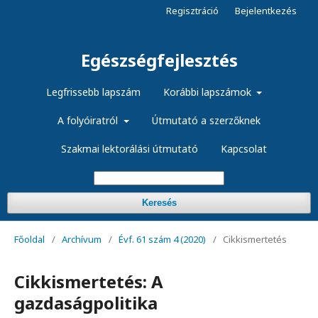
Regisztráció
Bejelentkezés
Egészségfejlesztés
Legfrissebb lapszám
Korábbi lapszámok
A folyóiratról
Útmutató a szerzőknek
Szakmai lektorálási útmutató
Kapcsolat
Keresés
Főoldal
/
Archívum
/
Évf. 61 szám 4 (2020)
/
Cikkismertetés
Cikkismertetés: A
gazdaságpolitika