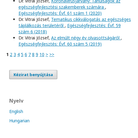
Dr. Vitrai József,
Koronavírusjárvány: Tanulságok az
egészségfejlesztési szakemberek számára
,
Egészségfejlesztés: Évf. 61 szám 1 (2020)
Dr. Vitrai József,
Tematikus cikkválogatás az egészséges
táplálkozás területéről
,
Egészségfejlesztés: Évf. 59
szám 6 (2018)
Dr. Vitrai József,
Az elmúlt négy év olvasottságáról
,
Egészségfejlesztés: Évf. 60 szám 5 (2019)
1
2
3
4
5
6
7
8
9
10
>
>>
Kézirat benyújtása
Nyelv
English
Hungarian