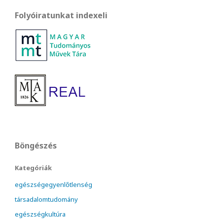
Folyóiratunkat indexeli
Böngészés
Kategóriák
egészségegyenlőtlenség
társadalomtudomány
egészségkultúra