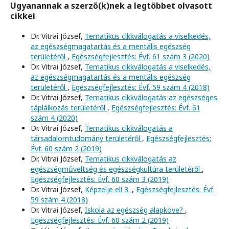
Ugyanannak a szerző(k)nek a legtöbbet olvasott
cikkei
Dr. Vitrai József,
Tematikus cikkválogatás a viselkedés,
az egészségmagatartás és a mentális egészség
területéről
,
Egészségfejlesztés: Évf. 61 szám 3 (2020)
Dr. Vitrai József,
Tematikus cikkválogatás a viselkedés,
az egészségmagatartás és a mentális egészség
területéről
,
Egészségfejlesztés: Évf. 59 szám 4 (2018)
Dr. Vitrai József,
Tematikus cikkválogatás az egészséges
táplálkozás területéről
,
Egészségfejlesztés: Évf. 61
szám 4 (2020)
Dr. Vitrai József,
Tematikus cikkválogatás a
társadalomtudomány területéről
,
Egészségfejlesztés:
Évf. 60 szám 2 (2019)
Dr. Vitrai József,
Tematikus cikkválogatás az
egészségműveltség és egészségkultúra területéről
,
Egészségfejlesztés: Évf. 60 szám 3 (2019)
Dr. Vitrai József,
Képzelje el! 3.
,
Egészségfejlesztés: Évf.
59 szám 4 (2018)
Dr. Vitrai József,
Iskola az egészség alapköve?
,
Egészségfejlesztés: Évf. 60 szám 2 (2019)