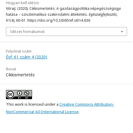
Hogyan kell idézni
VitraiJ. (2020). Cikkismertetés: A gazdaságpolitika népegészségügyi
hatása – szisztematikus szakirodalmi áttekintés.
Egészségfejlesztés
,
61
(4), 60-61. https://doi.org/10.24365/ef.v61i4.636
Idézet formátumok
Folyóirat szám
Évf. 61 szám 4 (2020)
Rovat
Cikkismertetés
This work is licensed under a
Creative Commons Attribution-
NonCommercial 4.0 International License
.