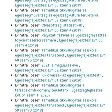
egészségműveltség és egészségkultúra területéről
,
Egészségfejlesztés: Évf. 60 szám 2 (2019)
Dr. Vitrai József,
Tematikus cikkválogatás az
egészségműveltség és egészségkultúra területéről
,
Egészségfejlesztés: Évf. 59 szám 6 (2018)
Dr. Vitrai József,
Olvasottsági statisztikák
,
Egészségfejlesztés: Évf. 60 szám 4 (2019)
Dr. Vitrai József,
Pályázati felhívás az Egészségfejlesztés
folyóirat szerzői számára
,
Egészségfejlesztés: Évf. 60
szám 4 (2019)
Dr. Vitrai József,
Tematikus cikkválogatás az iskolai
egészségfejlesztés területéről
,
Egészségfejlesztés: Évf.
60 szám 5 (2019)
Dr. Vitrai József,
2021, a megújulás éve
,
Egészségfejlesztés: Évf. 62 szám 1 (2021)
Dr. Vitrai József,
Kik olvassák az egészségfejlesztést?
,
Egészségfejlesztés: Évf. 61 szám 3 (2020)
Dr. Vitrai József,
Tematikus cikkválogatás a
társadalomtudomány területéről
,
Egészségfejlesztés:
Évf. 61 szám 1 (2020)
Dr. Vitrai József,
Tematikus cikkválogatás az iskolai
egészségfejlesztés területéről
,
Egészségfejlesztés: Évf.
59 szám 3 (2018)