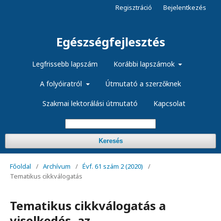
Regisztráció
Bejelentkezés
Egészségfejlesztés
Legfrissebb lapszám
Korábbi lapszámok
A folyóiratról
Útmutató a szerzőknek
Szakmai lektorálási útmutató
Kapcsolat
Keresés
Főoldal
/
Archívum
/
Évf. 61 szám 2 (2020)
/
Tematikus cikkválogatás
Tematikus cikkválogatás a
viselkedés, az