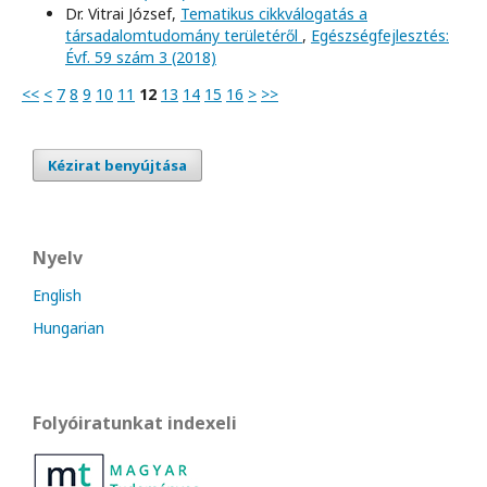
Dr. Vitrai József,
Tematikus cikkválogatás a
társadalomtudomány területéről
,
Egészségfejlesztés:
Évf. 59 szám 3 (2018)
<<
<
7
8
9
10
11
12
13
14
15
16
>
>>
Kézirat benyújtása
Nyelv
English
Hungarian
Folyóiratunkat indexeli