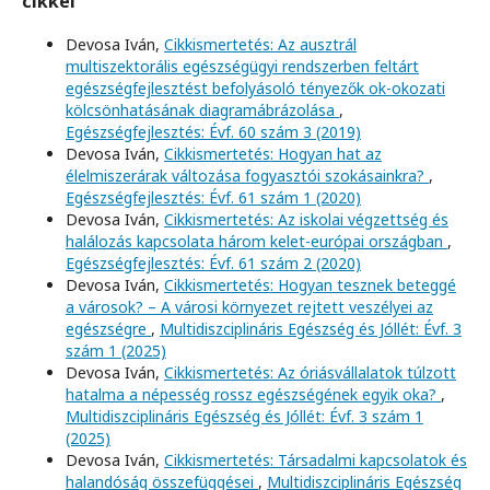
cikkei
Devosa Iván,
Cikkismertetés: Az ausztrál
multiszektorális egészségügyi rendszerben feltárt
egészségfejlesztést befolyásoló tényezők ok-okozati
kölcsönhatásának diagramábrázolása
,
Egészségfejlesztés: Évf. 60 szám 3 (2019)
Devosa Iván,
Cikkismertetés: Hogyan hat az
élelmiszerárak változása fogyasztói szokásainkra?
,
Egészségfejlesztés: Évf. 61 szám 1 (2020)
Devosa Iván,
Cikkismertetés: Az iskolai végzettség és
halálozás kapcsolata három kelet-európai országban
,
Egészségfejlesztés: Évf. 61 szám 2 (2020)
Devosa Iván,
Cikkismertetés: Hogyan tesznek beteggé
a városok? – A városi környezet rejtett veszélyei az
egészségre
,
Multidiszciplináris Egészség és Jóllét: Évf. 3
szám 1 (2025)
Devosa Iván,
Cikkismertetés: Az óriásvállalatok túlzott
hatalma a népesség rossz egészségének egyik oka?
,
Multidiszciplináris Egészség és Jóllét: Évf. 3 szám 1
(2025)
Devosa Iván,
Cikkismertetés: Társadalmi kapcsolatok és
halandóság összefüggései
,
Multidiszciplináris Egészség