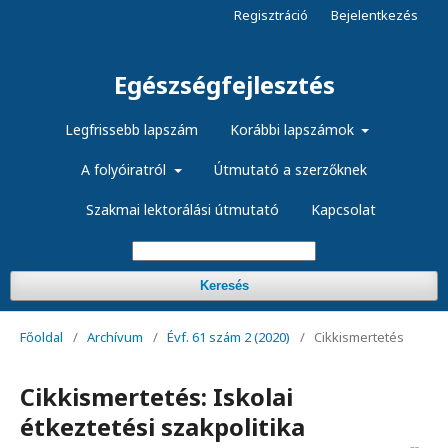
Regisztráció
Bejelentkezés
Egészségfejlesztés
Legfrissebb lapszám
Korábbi lapszámok
A folyóiratról
Útmutató a szerzőknek
Szakmai lektorálási útmutató
Kapcsolat
Keresés
Főoldal
/
Archívum
/
Évf. 61 szám 2 (2020)
/
Cikkismertetés
Cikkismertetés: Iskolai
étkeztetési szakpolitika