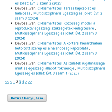
és Jóllét: Évf. 3 szám 2 (2025)
Devosa Iván,
Cikkismertetés: Társas kapcsolat és
halálozás
,
Multidiszciplináris Egészség és Jóllét: Évf. 2
szám 3 (2024)
Devosa Iván,
Cikkismertetés: Közösségi modell a
reproduktív egészségi szükségletek kielégítésére
,
Multidiszciplináris Egészség és Jóllét: Évf. 2 szám 3
(2024)
Devosa Iván,
Cikkismertetés: A kortársi hierarchiában
betöltött szerep és a halandóság kapcsolata
,
Multidiszciplináris Egészség és Jóllét: Évf. 2 szám 3
(2024)
Devosa Iván,
Cikkismertetés: Az ízületek rugalmassága
mint az egészségi állapot fokmérője
,
Multidiszciplináris
Egészség és Jóllét: Évf. 3 szám 1 (2025)
<<
<
1
2
3
4
>
>>
Kézirat benyújtása