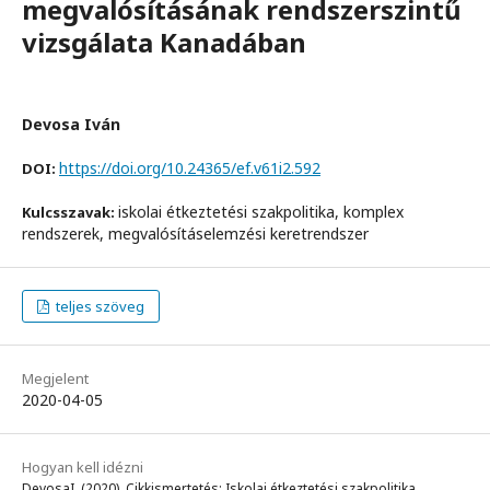
megvalósításának rendszerszintű
vizsgálata Kanadában
Devosa Iván
https://doi.org/10.24365/ef.v61i2.592
DOI:
iskolai étkeztetési szakpolitika, komplex
Kulcsszavak:
rendszerek, megvalósításelemzési keretrendszer
teljes szöveg
Megjelent
2020-04-05
Hogyan kell idézni
DevosaI. (2020). Cikkismertetés: Iskolai étkeztetési szakpolitika