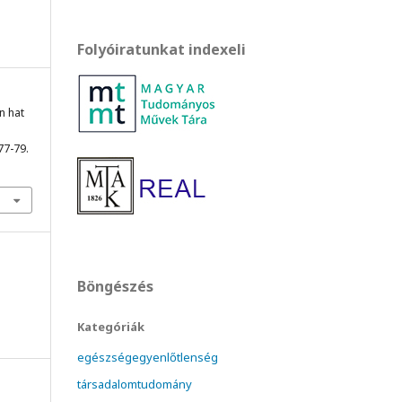
Folyóiratunkat indexeli
n hat
 77-79.
Böngészés
Kategóriák
egészségegyenlőtlenség
társadalomtudomány