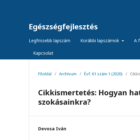
Egészségfejlesztés
Legfrissebb lapszám
Korábbi lapszámok
A f
Kapcsolat
Főoldal
/
Archívum
/
Évf. 61 szám 1 (2020)
/
Cikk
Cikkismertetés: Hogyan hat
szokásainkra?
Devosa Iván