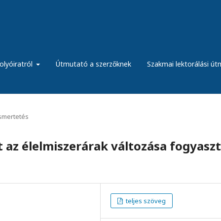
olyóiratról
Útmutató a szerzőknek
Szakmai lektorálási ú
ismertetés
 az élelmiszerárak változása fogyaszt
teljes szöveg