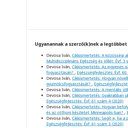
Ugyanannak a szerző(k)nek a legtöbbet 
Devosa Iván,
Cikkismertetés: A közösségi a
Multidiszciplináris Egészség és Jóllét: Évf. 3
Devosa Iván,
Cikkismertetés: Az ingyenes i
fogyasztásán?
,
Egészségfejlesztés: Évf. 60
Devosa Iván,
Cikkismertetés: Hogyan növel
gyümölcsfogyasztását?
,
Egészségfejlesztés
Devosa Iván,
Cikkismertetés: A mentális jól
Devosa Iván,
Cikkismertetés: Gyakrabban j
Egészségfejlesztés: Évf. 61 szám 4 (2020)
Devosa Iván,
Cikkismertetés: Hogyan befoly
és az otthoni készletet Minneapolis-ban?
,
Devosa Iván,
Cikkismertetés: Segít-e, ha a
Egészségfejlesztés: Évf. 61 szám 3 (2020)