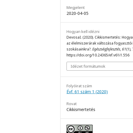
Megjelent
2020-04-05
Hogyan kell idézni
DevosaI. (2020). Cikkismertetés: Hogya
az élelmiszerárak változása fogyasztói
szokásainkra?.
Egészségfejlesztés
,
61
(1),
https://doi.org/10.24365/ef.v61i1.556
Idézet formátumok
Folyóirat szám
Évf. 61 szám 1 (2020)
Rovat
Cikkismertetés