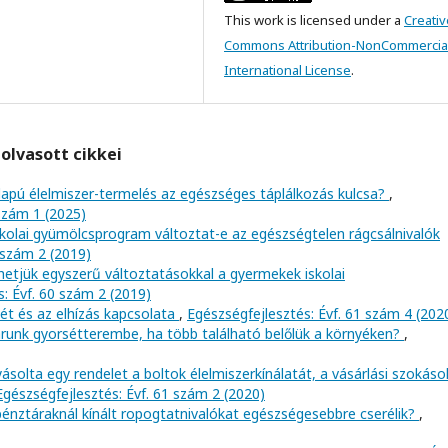
This work is licensed under a
Creativ
Commons Attribution-NonCommercial
International License
.
olvasott cikkei
lapú élelmiszer-termelés az egészséges táplálkozás kulcsa?
,
 szám 1 (2025)
skolai gyümölcsprogram változtat-e az egészségtelen rágcsálnivalók
 szám 2 (2019)
hetjük egyszerű változtatásokkal a gyermekek iskolai
: Évf. 60 szám 2 (2019)
lét és az elhízás kapcsolata
,
Egészségfejlesztés: Évf. 61 szám 4 (202
árunk gyorsétterembe, ha több található belőlük a környéken?
,
ásolta egy rendelet a boltok élelmiszerkínálatát, a vásárlási szokáso
Egészségfejlesztés: Évf. 61 szám 2 (2020)
 pénztáraknál kínált ropogtatnivalókat egészségesebbre cserélik?
,