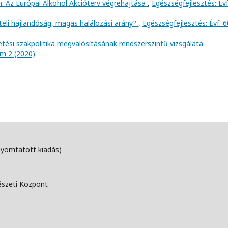
: Az Európai Alkohol Akcióterv végrehajtása
,
Egészségfejlesztés: Évf
teli hajlandóság, magas halálozási arány?
,
Egészségfejlesztés: Évf. 6
tetési szakpolitika megvalósításának rendszerszintű vizsgálata
ám 2 (2020)
nyomtatott kiadás)
észeti Központ