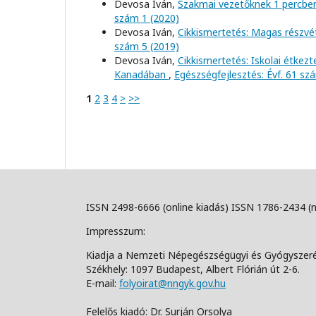
Devosa Iván,
Szakmai vezetőknek 1 percben
szám 1 (2020)
Devosa Iván,
Cikkismertetés: Magas részvé
szám 5 (2019)
Devosa Iván,
Cikkismertetés: Iskolai étkez
Kanadában
,
Egészségfejlesztés: Évf. 61 sz
1
2
3
4
>
>>
ISSN 2498-6666 (online kiadás) ISSN 1786-2434 (
Impresszum:
Kiadja a Nemzeti Népegészségügyi és Gyógyszer
Székhely: 1097 Budapest, Albert Flórián út 2-6.
E-mail:
folyoirat@nngyk.gov.hu
Felelős kiadó: Dr. Surján Orsolya