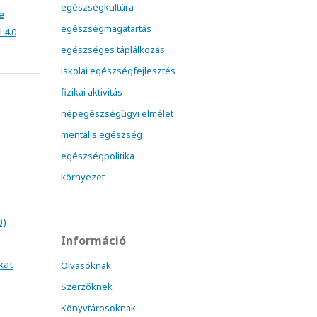
egészségkultúra
e
egészségmagatartás
 4.0
egészséges táplálkozás
iskolai egészségfejlesztés
fizikai aktivitás
népegészségügyi elmélet
mentális egészség
egészségpolitika
környezet
0)
Információ
kat
Olvasóknak
Szerzőknek
Könyvtárosoknak