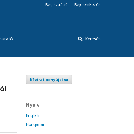
Regisztráció
Bejelentkezés
tmutató
Keresés
Kézirat benyújtása
ói
Nyelv
English
Hungarian