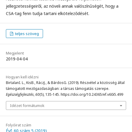
jellegzetességeiről, az növeli annak valószínűségét, hogy a
CSA-tag fenn tudja tartani elköteleződését.
teljes szöveg
Megjelent
2019-04-04
Hogyan kell idézni
BirtalanI. L., KisB., RáczJ., & BárdosG. (2019). Részvétel a közösség által
támogatott mezőgazdaságban: a társas támogatás szerepe.
Egészségfejlesztés
,
60
(5), 135-145. https://doi.org/10.24365/ef.v60i5.499
Idézet formátumok
Folyóirat szám
Évf. 60 szám 5 (2019)