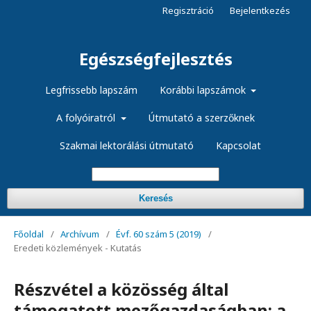
Regisztráció
Bejelentkezés
Egészségfejlesztés
Legfrissebb lapszám
Korábbi lapszámok
A folyóiratról
Útmutató a szerzőknek
Szakmai lektorálási útmutató
Kapcsolat
Keresés
Főoldal
/
Archívum
/
Évf. 60 szám 5 (2019)
/
Eredeti közlemények - Kutatás
Részvétel a közösség által
támogatott mezőgazdaságban: a