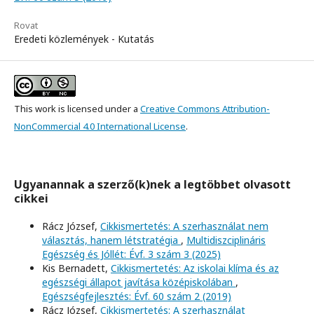
Rovat
Eredeti közlemények - Kutatás
This work is licensed under a
Creative Commons Attribution-
NonCommercial 4.0 International License
.
Ugyanannak a szerző(k)nek a legtöbbet olvasott
cikkei
Rácz József,
Cikkismertetés: A szerhasználat nem
választás, hanem létstratégia
,
Multidiszciplináris
Egészség és Jóllét: Évf. 3 szám 3 (2025)
Kis Bernadett,
Cikkismertetés: Az iskolai klíma és az
egészségi állapot javítása középiskolában
,
Egészségfejlesztés: Évf. 60 szám 2 (2019)
Rácz József,
Cikkismertetés: A szerhasználat