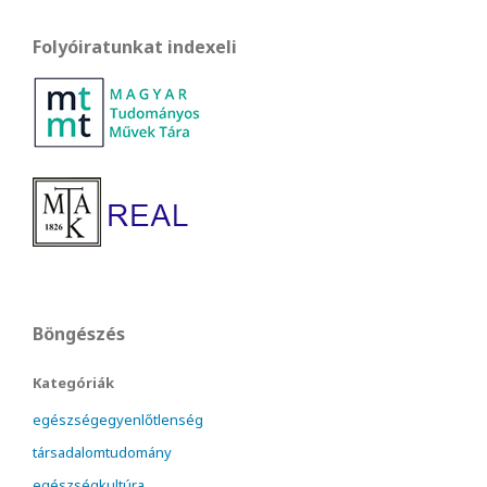
Folyóiratunkat indexeli
Böngészés
Kategóriák
egészségegyenlőtlenség
társadalomtudomány
egészségkultúra