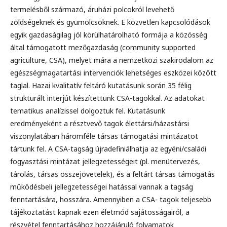
termelésből származó, áruházi polcokról levehető
zöldségeknek és gyümölcsöknek. E közvetlen kapcsolódások
egyik gazdaságilag jól körülhatárolható formája a közösség
által támogatott mezőgazdaság (community supported
agriculture, CSA), melyet mára a nemzetközi szakirodalom az
egészségmagatartási intervenciók lehetséges eszközei között
taglal. Hazai kvalitatív feltáró kutatásunk során 35 félig
strukturált interjút készítettünk CSA-tagokkal. Az adatokat
tematikus analízissel dolgoztuk fel. Kutatásunk
eredményeként a résztvevő tagok élettársi/házastársi
viszonylatában háromféle társas támogatási mintázatot
tártunk fel. A CSA-tagság újradefiniálhatja az egyéni/családi
fogyasztási mintázat jellegzetességeit (pl. menütervezés,
tárolás, társas összejövetelek), és a feltárt társas támogatás
működésbeli jellegzetességei hatással vannak a tagság
fenntartására, hosszára. Amennyiben a CSA- tagok teljesebb
tájékoztatást kapnak ezen életmód sajátosságairól, a
részvétel fenntartásához hozzájáruló folyamatok