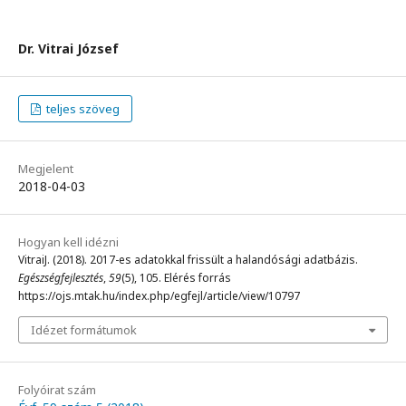
Dr. Vitrai József
teljes szöveg
Megjelent
2018-04-03
Hogyan kell idézni
VitraiJ. (2018). 2017-es adatokkal frissült a halandósági adatbázis.
Egészségfejlesztés
,
59
(5), 105. Elérés forrás
https://ojs.mtak.hu/index.php/egfejl/article/view/10797
Idézet formátumok
Folyóirat szám