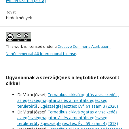
Évf. 59 szám 5 (2018)
Rovat
Hirdetmények
This work is licensed under a
Creative Commons Attribution-
NonCommercial 4.0 International License
.
Ugyanannak a szerző(k)nek a legtöbbet olvasott
cikkei
Dr. Vitrai József,
Tematikus cikkválogatás a viselkedés,
az egészségmagatartás és a mentális egészség
területéről
,
Egészségfejlesztés: Évf. 61 szám 3 (2020)
Dr. Vitrai József,
Tematikus cikkválogatás a viselkedés,
az egészségmagatartás és a mentális egészség
területéről
,
Egészségfejlesztés: Évf. 59 szám 4 (2018)