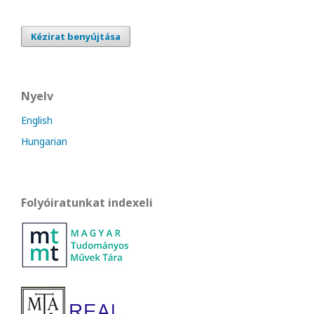
Kézirat benyújtása
Nyelv
English
Hungarian
Folyóiratunkat indexeli