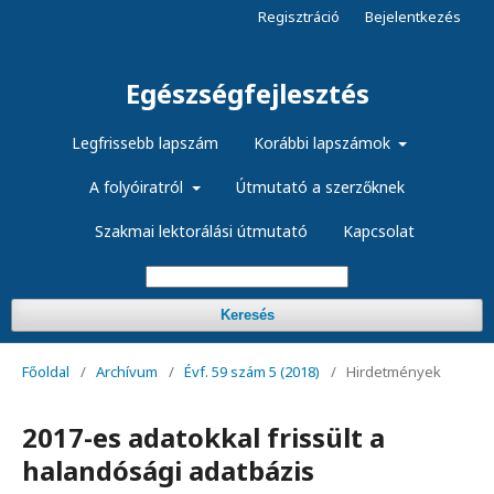
Regisztráció
Bejelentkezés
Egészségfejlesztés
Legfrissebb lapszám
Korábbi lapszámok
A folyóiratról
Útmutató a szerzőknek
Szakmai lektorálási útmutató
Kapcsolat
Keresés
Főoldal
/
Archívum
/
Évf. 59 szám 5 (2018)
/
Hirdetmények
2017-es adatokkal frissült a
halandósági adatbázis