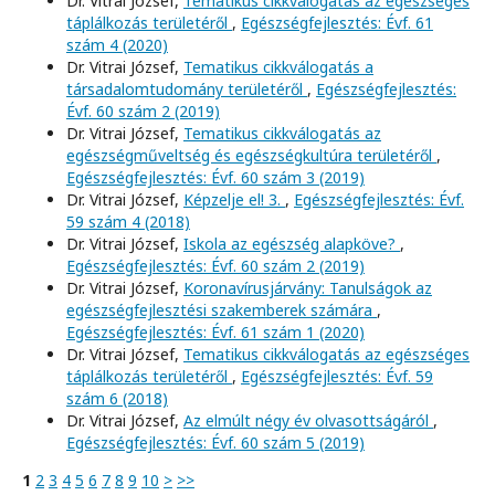
Dr. Vitrai József,
Tematikus cikkválogatás az egészséges
táplálkozás területéről
,
Egészségfejlesztés: Évf. 61
szám 4 (2020)
Dr. Vitrai József,
Tematikus cikkválogatás a
társadalomtudomány területéről
,
Egészségfejlesztés:
Évf. 60 szám 2 (2019)
Dr. Vitrai József,
Tematikus cikkválogatás az
egészségműveltség és egészségkultúra területéről
,
Egészségfejlesztés: Évf. 60 szám 3 (2019)
Dr. Vitrai József,
Képzelje el! 3.
,
Egészségfejlesztés: Évf.
59 szám 4 (2018)
Dr. Vitrai József,
Iskola az egészség alapköve?
,
Egészségfejlesztés: Évf. 60 szám 2 (2019)
Dr. Vitrai József,
Koronavírusjárvány: Tanulságok az
egészségfejlesztési szakemberek számára
,
Egészségfejlesztés: Évf. 61 szám 1 (2020)
Dr. Vitrai József,
Tematikus cikkválogatás az egészséges
táplálkozás területéről
,
Egészségfejlesztés: Évf. 59
szám 6 (2018)
Dr. Vitrai József,
Az elmúlt négy év olvasottságáról
,
Egészségfejlesztés: Évf. 60 szám 5 (2019)
1
2
3
4
5
6
7
8
9
10
>
>>