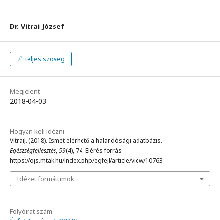
Dr. Vitrai József
teljes szöveg
Megjelent
2018-04-03
Hogyan kell idézni
VitraiJ. (2018). Ismét elérhető a halandósági adatbázis.
Egészségfejlesztés
,
59
(4), 74. Elérés forrás
https://ojs.mtak.hu/index.php/egfejl/article/view/10763
Idézet formátumok
Folyóirat szám