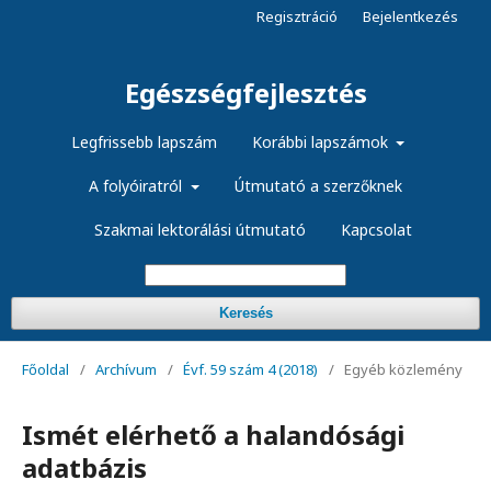
Regisztráció
Bejelentkezés
Egészségfejlesztés
Legfrissebb lapszám
Korábbi lapszámok
A folyóiratról
Útmutató a szerzőknek
Szakmai lektorálási útmutató
Kapcsolat
Keresés
Főoldal
/
Archívum
/
Évf. 59 szám 4 (2018)
/
Egyéb közlemény
Ismét elérhető a halandósági
adatbázis