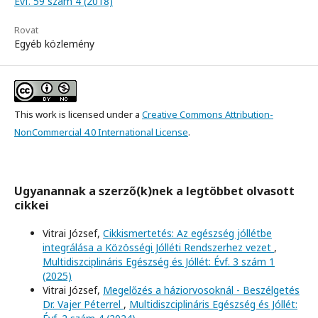
Évf. 59 szám 4 (2018)
Rovat
Egyéb közlemény
This work is licensed under a
Creative Commons Attribution-
NonCommercial 4.0 International License
.
Ugyanannak a szerző(k)nek a legtöbbet olvasott
cikkei
Vitrai József,
Cikkismertetés: Az egészség jóllétbe
integrálása a Közösségi Jólléti Rendszerhez vezet
,
Multidiszciplináris Egészség és Jóllét: Évf. 3 szám 1
(2025)
Vitrai József,
Megelőzés a háziorvosoknál - Beszélgetés
Dr. Vajer Péterrel
,
Multidiszciplináris Egészség és Jóllét: