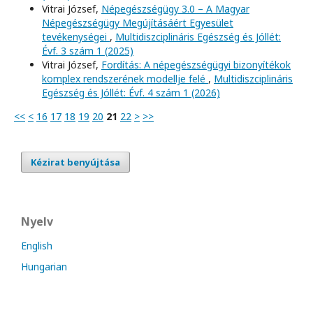
Vitrai József,
Népegészségügy 3.0 – A Magyar
Népegészségügy Megújításáért Egyesület
tevékenységei
,
Multidiszciplináris Egészség és Jóllét:
Évf. 3 szám 1 (2025)
Vitrai József,
Fordítás: A népegészségügyi bizonyítékok
komplex rendszerének modellje felé
,
Multidiszciplináris
Egészség és Jóllét: Évf. 4 szám 1 (2026)
<<
<
16
17
18
19
20
21
22
>
>>
Kézirat benyújtása
Nyelv
English
Hungarian