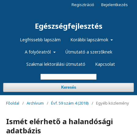
Regisztráció
Bejelentkezés
Egészségfejlesztés
Legfrissebb lapszám
Korábbi lapszámok
A folyóiratról
Útmutató a szerzőknek
Szakmai lektorálási útmutató
Kapcsolat
Keresés
Főoldal
/
Archívum
/
Évf. 59 szám 4 (2018)
/
Egyéb közlemény
Ismét elérhető a halandósági
adatbázis