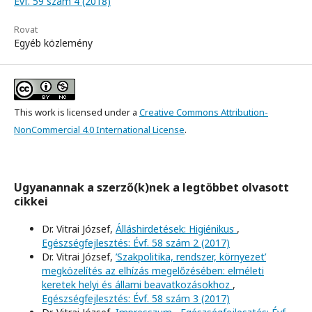
Évf. 59 szám 4 (2018)
Rovat
Egyéb közlemény
This work is licensed under a
Creative Commons Attribution-
NonCommercial 4.0 International License
.
Ugyanannak a szerző(k)nek a legtöbbet olvasott
cikkei
Dr. Vitrai József,
Álláshirdetések: Higiénikus
,
Egészségfejlesztés: Évf. 58 szám 2 (2017)
Dr. Vitrai József,
’Szakpolitika, rendszer, környezet’
megközelítés az elhízás megelőzésében: elméleti
keretek helyi és állami beavatkozásokhoz
,
Egészségfejlesztés: Évf. 58 szám 3 (2017)