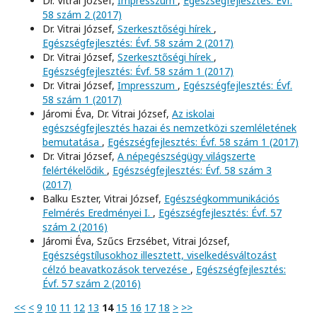
Dr. Vitrai József,
Impresszum
,
Egészségfejlesztés: Évf.
58 szám 2 (2017)
Dr. Vitrai József,
Szerkesztőségi hírek
,
Egészségfejlesztés: Évf. 58 szám 2 (2017)
Dr. Vitrai József,
Szerkesztőségi hírek
,
Egészségfejlesztés: Évf. 58 szám 1 (2017)
Dr. Vitrai József,
Impresszum
,
Egészségfejlesztés: Évf.
58 szám 1 (2017)
Járomi Éva, Dr. Vitrai József,
Az iskolai
egészségfejlesztés hazai és nemzetközi szemléletének
bemutatása
,
Egészségfejlesztés: Évf. 58 szám 1 (2017)
Dr. Vitrai József,
A népegészségügy világszerte
felértékelődik
,
Egészségfejlesztés: Évf. 58 szám 3
(2017)
Balku Eszter, Vitrai József,
Egészségkommunikációs
Felmérés Eredményei I.
,
Egészségfejlesztés: Évf. 57
szám 2 (2016)
Járomi Éva, Szűcs Erzsébet, Vitrai József,
Egészségstílusokhoz illesztett, viselkedésváltozást
célzó beavatkozások tervezése
,
Egészségfejlesztés:
Évf. 57 szám 2 (2016)
<<
<
9
10
11
12
13
14
15
16
17
18
>
>>