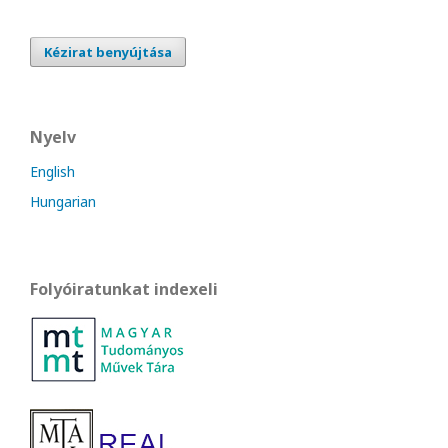
Kézirat benyújtása
Nyelv
English
Hungarian
Folyóiratunkat indexeli