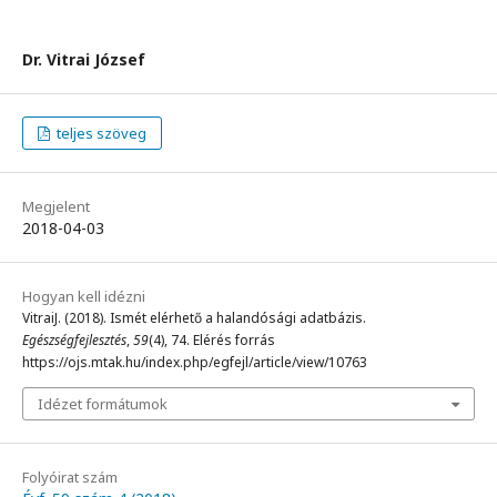
Dr. Vitrai József
teljes szöveg
Megjelent
2018-04-03
Hogyan kell idézni
VitraiJ. (2018). Ismét elérhető a halandósági adatbázis.
Egészségfejlesztés
,
59
(4), 74. Elérés forrás
https://ojs.mtak.hu/index.php/egfejl/article/view/10763
Idézet formátumok
Folyóirat szám