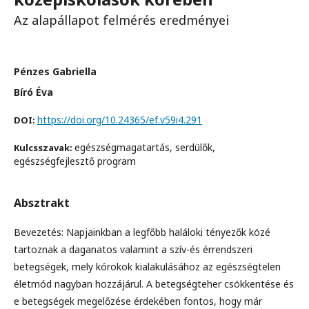
Az alapállapot felmérés eredményei
Pénzes Gabriella
Bíró Éva
https://doi.org/10.24365/ef.v59i4.291
DOI:
egészségmagatartás, serdülők,
Kulcsszavak:
egészségfejlesztő program
Absztrakt
Bevezetés: Napjainkban a legfőbb haláloki tényezők közé
tartoznak a daganatos valamint a szív-és érrendszeri
betegségek, mely kórokok kialakulásához az egészségtelen
életmód nagyban hozzájárul. A betegségteher csökkentése és
e betegségek megelőzése érdekében fontos, hogy már