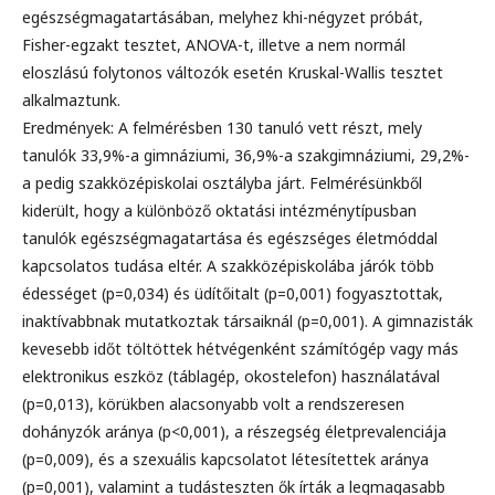
egészségmagatartásában, melyhez khi-négyzet próbát,
Fisher-egzakt tesztet, ANOVA-t, illetve a nem normál
eloszlású folytonos változók esetén Kruskal-Wallis tesztet
alkalmaztunk.
Eredmények: A felmérésben 130 tanuló vett részt, mely
tanulók 33,9%-a gimnáziumi, 36,9%-a szakgimnáziumi, 29,2%-
a pedig szakközépiskolai osztályba járt. Felmérésünkből
kiderült, hogy a különböző oktatási intézménytípusban
tanulók egészségmagatartása és egészséges életmóddal
kapcsolatos tudása eltér. A szakközépiskolába járók több
édességet (p=0,034) és üdítőitalt (p=0,001) fogyasztottak,
inaktívabbnak mutatkoztak társaiknál (p=0,001). A gimnazisták
kevesebb időt töltöttek hétvégenként számítógép vagy más
elektronikus eszköz (táblagép, okostelefon) használatával
(p=0,013), körükben alacsonyabb volt a rendszeresen
dohányzók aránya (p<0,001), a részegség életprevalenciája
(p=0,009), és a szexuális kapcsolatot létesítettek aránya
(p=0,001), valamint a tudásteszten ők írták a legmagasabb