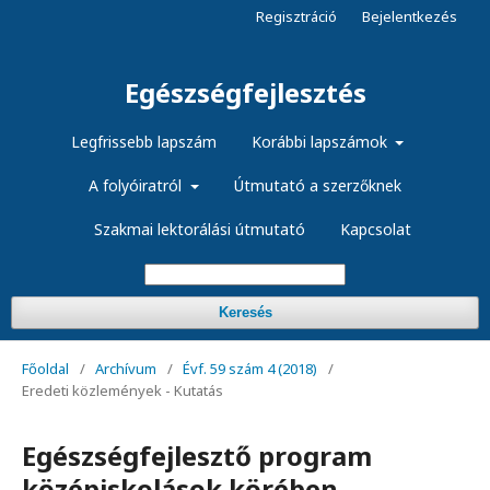
Regisztráció
Bejelentkezés
Egészségfejlesztés
Legfrissebb lapszám
Korábbi lapszámok
A folyóiratról
Útmutató a szerzőknek
Szakmai lektorálási útmutató
Kapcsolat
Keresés
Főoldal
/
Archívum
/
Évf. 59 szám 4 (2018)
/
Eredeti közlemények - Kutatás
Egészségfejlesztő program
középiskolások körében