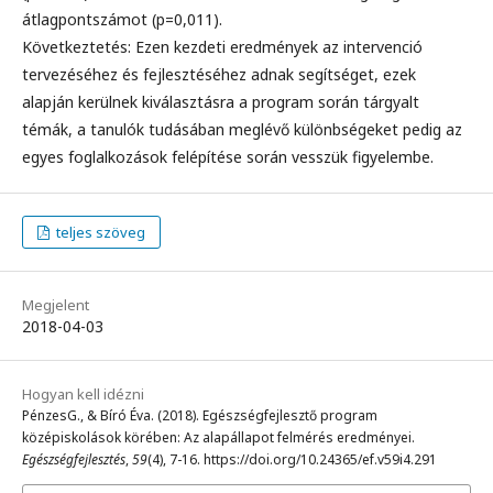
átlagpontszámot (p=0,011).
Következtetés: Ezen kezdeti eredmények az intervenció
tervezéséhez és fejlesztéséhez adnak segítséget, ezek
alapján kerülnek kiválasztásra a program során tárgyalt
témák, a tanulók tudásában meglévő különbségeket pedig az
egyes foglalkozások felépítése során vesszük figyelembe.
teljes szöveg
Megjelent
2018-04-03
Hogyan kell idézni
PénzesG., & Bíró Éva. (2018). Egészségfejlesztő program
középiskolások körében: Az alapállapot felmérés eredményei.
Egészségfejlesztés
,
59
(4), 7-16. https://doi.org/10.24365/ef.v59i4.291