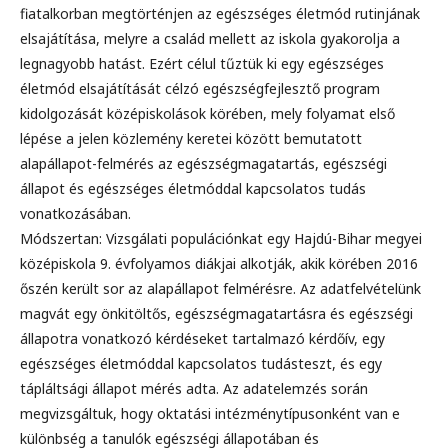
fiatalkorban megtörténjen az egészséges életmód rutinjának
elsajátítása, melyre a család mellett az iskola gyakorolja a
legnagyobb hatást. Ezért célul tűztük ki egy egészséges
életmód elsajátítását célzó egészségfejlesztő program
kidolgozását középiskolások körében, mely folyamat első
lépése a jelen közlemény keretei között bemutatott
alapállapot-felmérés az egészségmagatartás, egészségi
állapot és egészséges életmóddal kapcsolatos tudás
vonatkozásában.
Módszertan: Vizsgálati populációnkat egy Hajdú-Bihar megyei
középiskola 9. évfolyamos diákjai alkotják, akik körében 2016
őszén került sor az alapállapot felmérésre. Az adatfelvételünk
magvát egy önkitöltős, egészségmagatartásra és egészségi
állapotra vonatkozó kérdéseket tartalmazó kérdőív, egy
egészséges életmóddal kapcsolatos tudásteszt, és egy
tápláltsági állapot mérés adta. Az adatelemzés során
megvizsgáltuk, hogy oktatási intézménytípusonként van e
különbség a tanulók egészségi állapotában és