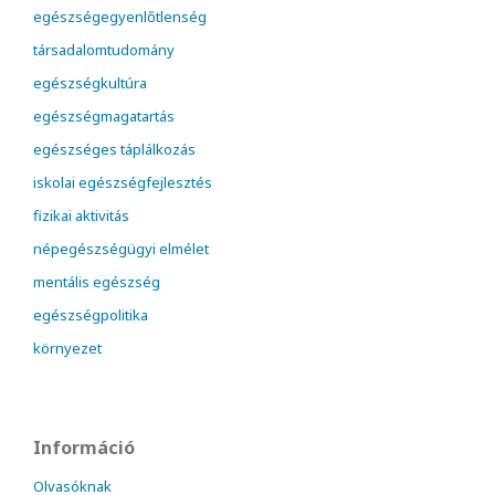
egészségegyenlőtlenség
társadalomtudomány
egészségkultúra
egészségmagatartás
egészséges táplálkozás
iskolai egészségfejlesztés
fizikai aktivitás
népegészségügyi elmélet
mentális egészség
egészségpolitika
környezet
Információ
Olvasóknak