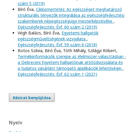
szám 5 (2019)
Bíró Éva,
Cikkismertetés: Az egészséget meghatározó
strukturális tényezők integrálása az egészségfejlesztési
szakemberek népegészségügyi mesterképzésébe
,
Egészségfejlesztés: Évf. 60 szám 2 (2019)
Végh Balázs, Bíró Éva,
Egyetemi hallgatók
egészségműveltségének vizsgálata
,
Egészségfejlesztés: Évf. 59 szám 6 (2018)
Botos Szilvia, Bíró Éva, Tóth Mihály, Szilágyi Róbert,
Termékinformációk szerepe az élelmiszer-választásban -
a Debreceni Egyetem hallgatóinak attitűdvizsgálata és
a tudatos vásárlást támogató applikációk lehetőségei
,
Egészségfejlesztés: Évf. 62 szám 1 (2021)
Kézirat benyújtása
Nyelv