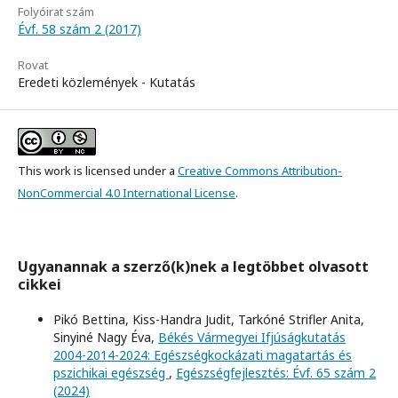
Folyóirat szám
Évf. 58 szám 2 (2017)
Rovat
Eredeti közlemények - Kutatás
This work is licensed under a
Creative Commons Attribution-
NonCommercial 4.0 International License
.
Ugyanannak a szerző(k)nek a legtöbbet olvasott
cikkei
Pikó Bettina, Kiss-Handra Judit, Tarkóné Strifler Anita,
Sinyiné Nagy Éva,
Békés Vármegyei Ifjúságkutatás
2004-2014-2024: Egészségkockázati magatartás és
pszichikai egészség
,
Egészségfejlesztés: Évf. 65 szám 2
(2024)