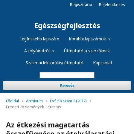
Regisztráció
Bejelentkezés
Egészségfejlesztés
Legfrissebb lapszám
Korábbi lapszámok
A folyóiratról
Útmutató a szerzőknek
Szakmai lektorálási útmutató
Kapcsolat
Keresés
Főoldal
/
Archívum
/
Évf. 58 szám 2 (2017)
/
Eredeti közlemények - Kutatás
Az étkezési magatartás
összefüggése az ételválasztási