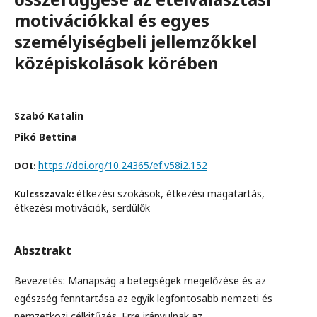
motivációkkal és egyes
személyiségbeli jellemzőkkel
középiskolások körében
Szabó Katalin
Pikó Bettina
https://doi.org/10.24365/ef.v58i2.152
DOI:
étkezési szokások, étkezési magatartás,
Kulcsszavak:
étkezési motivációk, serdülők
Absztrakt
Bevezetés: Manapság a betegségek megelőzése és az
egészség fenntartása az egyik legfontosabb nemzeti és
nemzetközi célkitűzés. Erre irányulnak az