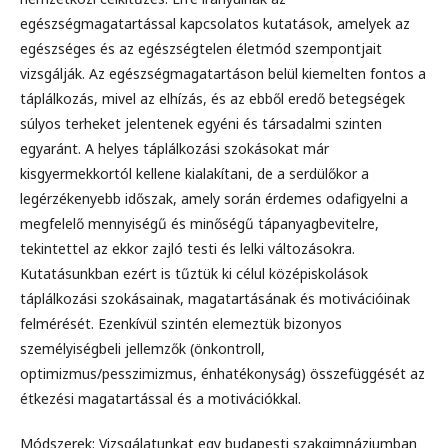
egészségmagatartással kapcsolatos kutatások, amelyek az
egészséges és az egészségtelen életmód szempontjait
vizsgálják. Az egészségmagatartáson belül kiemelten fontos a
táplálkozás, mivel az elhízás, és az ebből eredő betegségek
súlyos terheket jelentenek egyéni és társadalmi szinten
egyaránt. A helyes táplálkozási szokásokat már
kisgyermekkortól kellene kialakítani, de a serdülőkor a
legérzékenyebb időszak, amely során érdemes odafigyelni a
megfelelő mennyiségű és minőségű tápanyagbevitelre,
tekintettel az ekkor zajló testi és lelki változásokra.
Kutatásunkban ezért is tűztük ki célul középiskolások
táplálkozási szokásainak, magatartásának és motivációinak
felmérését. Ezenkívül szintén elemeztük bizonyos
személyiségbeli jellemzők (önkontroll,
optimizmus/pesszimizmus, énhatékonyság) összefüggését az
étkezési magatartással és a motivációkkal.
Módszerek: Vizsgálatunkat egy budapesti szakgimnáziumban