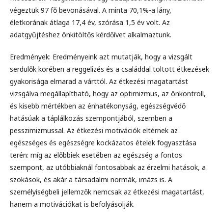
végeztük 97 fő bevonásával. A minta 70,1%-a lány,
életkorának átlaga 17,4 év, szórása 1,5 év volt. Az
adatgyűjtéshez önkitöltős kérdőívet alkalmaztunk.
Eredmények: Eredményeink azt mutatják, hogy a vizsgált
serdülők körében a reggelizés és a családdal töltött étkezések
gyakorisága elmarad a várttól. Az étkezési magatartást
vizsgálva megállapítható, hogy az optimizmus, az önkontroll,
és kisebb mértékben az énhatékonyság, egészségvédő
hatásúak a táplálkozás szempontjából, szemben a
pesszimizmussal. Az étkezési motivációk eltérnek az
egészséges és egészségre kockázatos ételek fogyasztása
terén: míg az előbbiek esetében az egészség a fontos
szempont, az utóbbiaknál fontosabbak az érzelmi hatások, a
szokások, és akár a társadalmi normák, imázs is. A
személyiségbeli jellemzők nemcsak az étkezési magatartást,
hanem a motivációkat is befolyásolják.