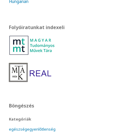
Hungarian
Folyóiratunkat indexeli
Böngészés
Kategóriák
egészségegyenlőtlenség