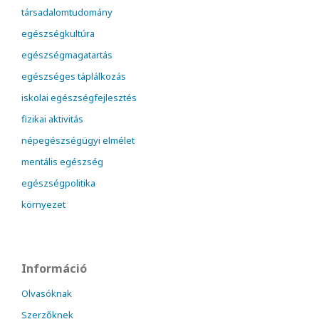
társadalomtudomány
egészségkultúra
egészségmagatartás
egészséges táplálkozás
iskolai egészségfejlesztés
fizikai aktivitás
népegészségügyi elmélet
mentális egészség
egészségpolitika
környezet
Információ
Olvasóknak
Szerzőknek