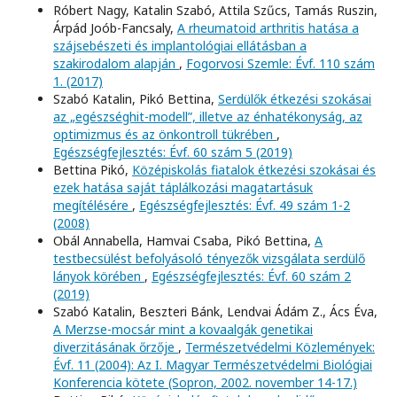
Róbert Nagy, Katalin Szabó, Attila Szűcs, Tamás Ruszin,
Árpád Joób-Fancsaly,
A rheumatoid arthritis hatása a
szájsebészeti és implantológiai ellátásban a
szakirodalom alapján
,
Fogorvosi Szemle: Évf. 110 szám
1. (2017)
Szabó Katalin, Pikó Bettina,
Serdülők étkezési szokásai
az „egészséghit-modell”, illetve az énhatékonyság, az
optimizmus és az önkontroll tükrében
,
Egészségfejlesztés: Évf. 60 szám 5 (2019)
Bettina Pikó,
Középiskolás fiatalok étkezési szokásai és
ezek hatása saját táplálkozási magatartásuk
megítélésére
,
Egészségfejlesztés: Évf. 49 szám 1-2
(2008)
Obál Annabella, Hamvai Csaba, Pikó Bettina,
A
testbecsülést befolyásoló tényezők vizsgálata serdülő
lányok körében
,
Egészségfejlesztés: Évf. 60 szám 2
(2019)
Szabó Katalin, Beszteri Bánk, Lendvai Ádám Z., Ács Éva,
A Merzse-mocsár mint a kovaalgák genetikai
diverzitásának őrzője
,
Természetvédelmi Közlemények:
Évf. 11 (2004): Az I. Magyar Természetvédelmi Biológiai
Konferencia kötete (Sopron, 2002. november 14-17.)