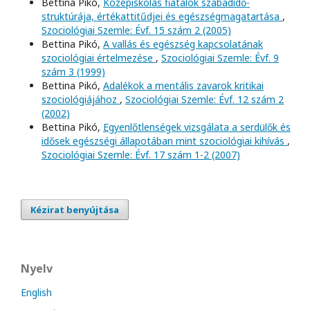
Bettina Pikó,
Középiskolás fiatalok szabadidő-
struktúrája, értékattitűdjei és egészségmagatartása
,
Szociológiai Szemle: Évf. 15 szám 2 (2005)
Bettina Pikó,
A vallás és egészség kapcsolatának
szociológiai értelmezése
,
Szociológiai Szemle: Évf. 9
szám 3 (1999)
Bettina Pikó,
Adalékok a mentális zavarok kritikai
szociológiájához
,
Szociológiai Szemle: Évf. 12 szám 2
(2002)
Bettina Pikó,
Egyenlőtlenségek vizsgálata a serdülők és
idősek egészségi állapotában mint szociológiai kihívás
,
Szociológiai Szemle: Évf. 17 szám 1-2 (2007)
Kézirat benyújtása
Nyelv
English