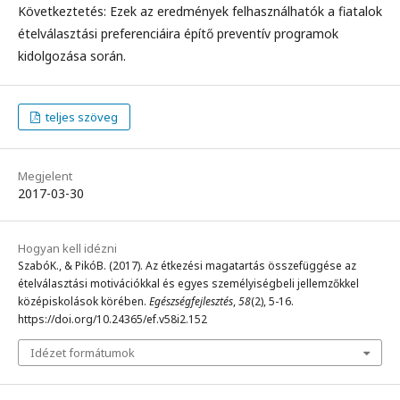
Következtetés: Ezek az eredmények felhasználhatók a fiatalok
ételválasztási preferenciáira építő preventív programok
kidolgozása során.
teljes szöveg
Megjelent
2017-03-30
Hogyan kell idézni
SzabóK., & PikóB. (2017). Az étkezési magatartás összefüggése az
ételválasztási motivációkkal és egyes személyiségbeli jellemzőkkel
középiskolások körében.
Egészségfejlesztés
,
58
(2), 5-16.
https://doi.org/10.24365/ef.v58i2.152
Idézet formátumok