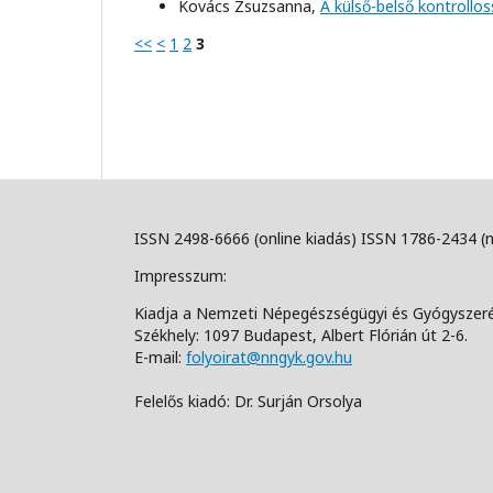
Kovács Zsuzsanna,
A külső-belső kontroll
<<
<
1
2
3
ISSN 2498-6666 (online kiadás) ISSN 1786-2434 (
Impresszum:
Kiadja a Nemzeti Népegészségügyi és Gyógyszer
Székhely: 1097 Budapest, Albert Flórián út 2-6.
E-mail:
folyoirat@nngyk.gov.hu
Felelős kiadó: Dr. Surján Orsolya