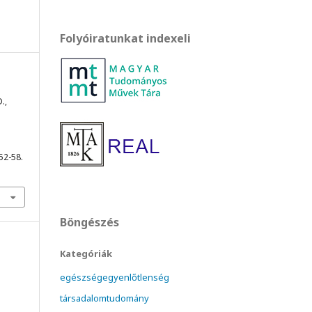
Folyóiratunkat indexeli
.,
 52-58.
Böngészés
Kategóriák
egészségegyenlőtlenség
társadalomtudomány