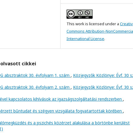
This work is licensed under a
Creativ
Commons Attribution-NonCommercial
International License
.
olvasott cikkei
vű absztraktok 30. évfolyam 1. szám
,
Közjegyzők Közlönye: Évf. 30 
vű absztraktok 30. évfolyam 2. szám
,
Közjegyzők Közlönye: Évf. 30 
vel kapcsolatos kihívások az igazságszolgáltatási rendszerben
,
érzett bűntudat és szégyen vizsgálata fogvatartottak körében
,
 valómegküzdés és a pszichés közérzet alakulása a börtönbe kerülést
1)