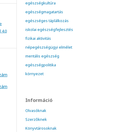
egészségkultúra
egészségmagatartás
egészséges táplálkozás
e
iskolai egészségfejlesztés
 4.0
fizikai aktivitás
népegészségügyi elmélet
mentális egészség
egészségpolitika
környezet
szám
szám
Információ
Olvasóknak
Szerzőknek
Könyvtárosoknak