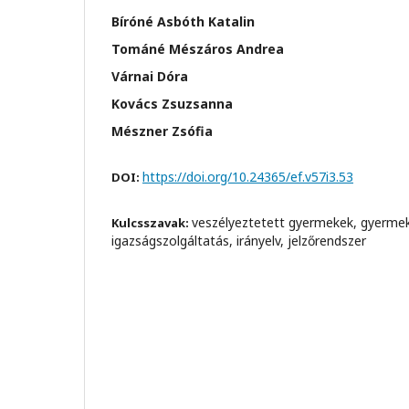
Bíróné Asbóth Katalin
Tománé Mészáros Andrea
Várnai Dóra
Kovács Zsuzsanna
Mészner Zsófia
https://doi.org/10.24365/ef.v57i3.53
DOI:
veszélyeztetett gyermekek, gyerm
Kulcsszavak:
igazságszolgáltatás, irányelv, jelzőrendszer