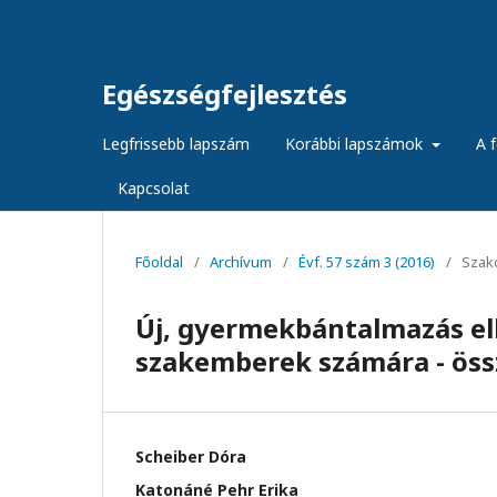
Egészségfejlesztés
Legfrissebb lapszám
Korábbi lapszámok
A f
Kapcsolat
Főoldal
/
Archívum
/
Évf. 57 szám 3 (2016)
/
Szak
Új, gyermekbántalmazás ell
szakemberek számára - öss
Scheiber Dóra
Katonáné Pehr Erika