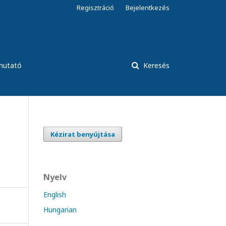
Regisztráció
Bejelentkezés
tmutató
Keresés
Kézirat benyújtása
Nyelv
English
Hungarian