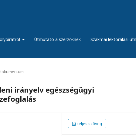
olyóiratról
Útmutató a szerzőknek
Szakmai lektorálási ú
dokumentum
eni irányelv egészségügyi
zefoglalás
teljes szöveg