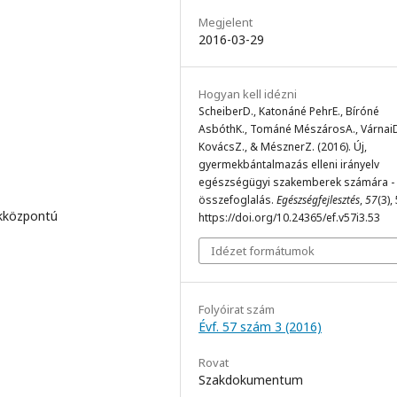
Megjelent
2016-03-29
Hogyan kell idézni
ScheiberD., Katonáné PehrE., Bíróné
AsbóthK., Tománé MészárosA., VárnaiD
KovácsZ., & MésznerZ. (2016). Új,
gyermekbántalmazás elleni irányelv
egészségügyi szakemberek számára -
összefoglalás.
Egészségfejlesztés
,
57
(3),
ekközpontú
https://doi.org/10.24365/ef.v57i3.53
Idézet formátumok
Folyóirat szám
Évf. 57 szám 3 (2016)
Rovat
Szakdokumentum