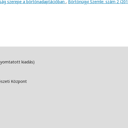
osság szerepe a börtönadaptációban
,
Börtönügyi Szemle: szám 2 (201
nyomtatott kiadás)
észeti Központ