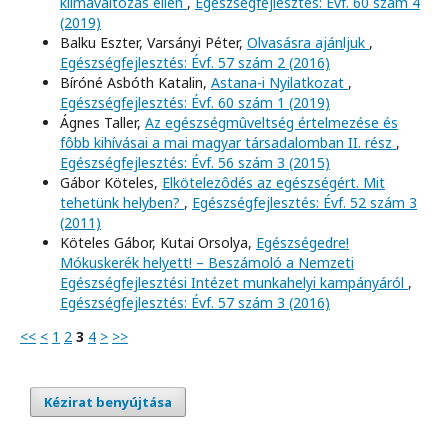
klímaváltozás ellen
,
Egészségfejlesztés: Évf. 60 szám 4
(2019)
Balku Eszter, Varsányi Péter,
Olvasásra ajánljuk
,
Egészségfejlesztés: Évf. 57 szám 2 (2016)
Bíróné Asbóth Katalin,
Astana-i Nyilatkozat
,
Egészségfejlesztés: Évf. 60 szám 1 (2019)
Ágnes Taller,
Az egészségmûveltség értelmezése és
fôbb kihívásai a mai magyar társadalomban II. rész
,
Egészségfejlesztés: Évf. 56 szám 3 (2015)
Gábor Köteles,
Elkötelezôdés az egészségért. Mit
tehetünk helyben?
,
Egészségfejlesztés: Évf. 52 szám 3
(2011)
Köteles Gábor, Kutai Orsolya,
Egészségedre!
Mókuskerék helyett! – Beszámoló a Nemzeti
Egészségfejlesztési Intézet munkahelyi kampányáról
,
Egészségfejlesztés: Évf. 57 szám 3 (2016)
<<
<
1
2
3
4
>
>>
Kézirat benyújtása