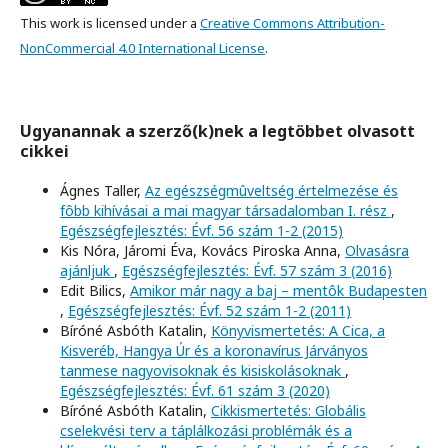
This work is licensed under a
Creative Commons Attribution-
NonCommercial 4.0 International License
.
Ugyanannak a szerző(k)nek a legtöbbet olvasott
cikkei
Ágnes Taller,
Az egészségmûveltség értelmezése és
fôbb kihívásai a mai magyar társadalomban I. rész
,
Egészségfejlesztés: Évf. 56 szám 1-2 (2015)
Kis Nóra, Járomi Éva, Kovács Piroska Anna,
Olvasásra
ajánljuk
,
Egészségfejlesztés: Évf. 57 szám 3 (2016)
Edit Bilics,
Amikor már nagy a baj – mentôk Budapesten
,
Egészségfejlesztés: Évf. 52 szám 1-2 (2011)
Bíróné Asbóth Katalin,
Könyvismertetés: A Cica, a
Kisveréb, Hangya Úr és a koronavírus Járványos
tanmese nagyovisoknak és kisiskolásoknak
,
Egészségfejlesztés: Évf. 61 szám 3 (2020)
Bíróné Asbóth Katalin,
Cikkismertetés: Globális
cselekvési terv a táplálkozási problémák és a