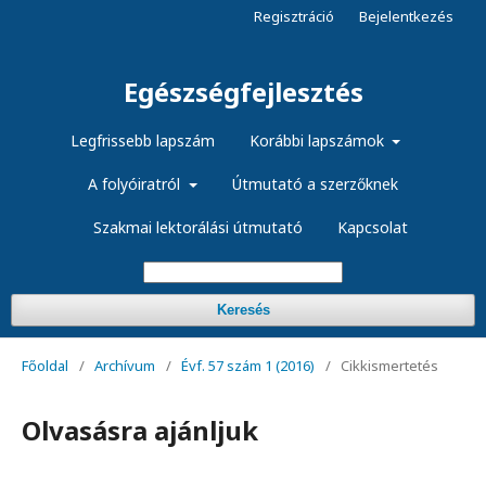
Regisztráció
Bejelentkezés
Egészségfejlesztés
Legfrissebb lapszám
Korábbi lapszámok
A folyóiratról
Útmutató a szerzőknek
Szakmai lektorálási útmutató
Kapcsolat
Keresés
Főoldal
/
Archívum
/
Évf. 57 szám 1 (2016)
/
Cikkismertetés
Olvasásra ajánljuk