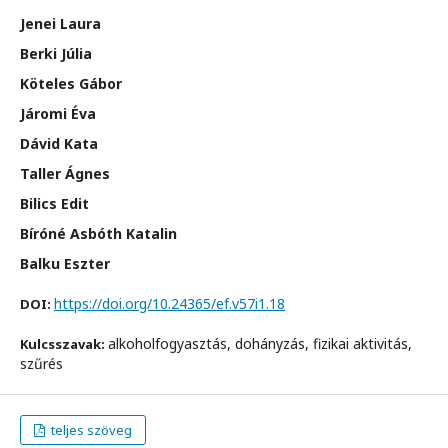
Jenei Laura
Berki Júlia
Köteles Gábor
Járomi Éva
Dávid Kata
Taller Ágnes
Bilics Edit
Bíróné Asbóth Katalin
Balku Eszter
https://doi.org/10.24365/ef.v57i1.18
DOI:
alkoholfogyasztás, dohányzás, fizikai aktivitás,
Kulcsszavak:
szűrés
teljes szöveg