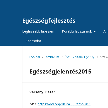
Egészségfejlesztés
Legfrissebb lapszám
Korábbi lapszámok
A f
Kapcsolat
Főoldal
/
Archívum
/
Évf. 57 szám 1 (2016)
/
Szak
Egészségjelentés2015
Varsányi Péter
https://doi.org/10.24365/ef.v57i1.8
DOI: