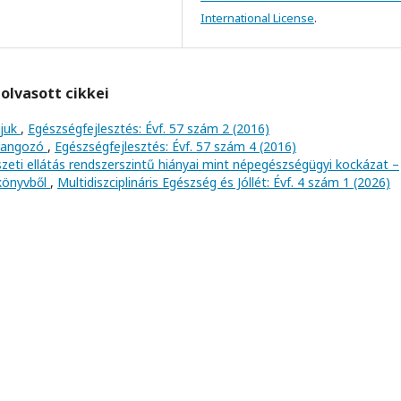
International License
.
olvasott cikkei
ljuk
,
Egészségfejlesztés: Évf. 57 szám 2 (2016)
arangozó
,
Egészségfejlesztés: Évf. 57 szám 4 (2016)
ti ellátás rendszerszintű hiányai mint népegészségügyi kockázat –
 könyvből
,
Multidiszciplináris Egészség és Jóllét: Évf. 4 szám 1 (2026)