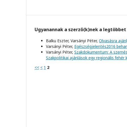
Ugyanannak a szerző(k)nek a legtöbbet 
Balku Eszter, Varsányi Péter,
Olvasásra aján
Varsányi Péter,
Egészségjelentés2016 beh
Varsányi Péter,
Szakdokumentum: A szemésze
Szakpolitikai ajánlások egy regionális fehér
<<
<
1
2