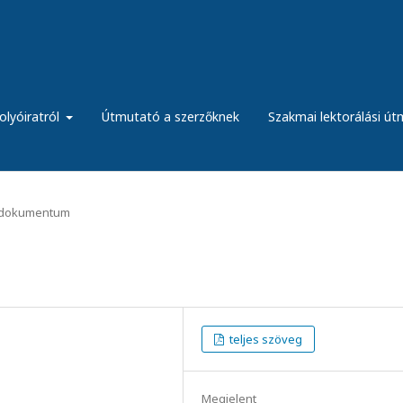
olyóiratról
Útmutató a szerzőknek
Szakmai lektorálási ú
dokumentum
teljes szöveg
Megjelent