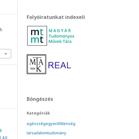
Folyóiratunkat indexeli
5.
Böngészés
Kategóriák
egészségegyenlőtlenség
e
társadalomtudomány
 4.0