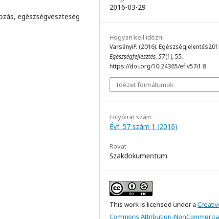
2016-03-29
ozás, egészségveszteség
Hogyan kell idézni
VarsányiP. (2016). Egészségjelentés201
Egészségfejlesztés
,
57
(1), 55.
https://doi.org/10.24365/ef.v57i1.8
Idézet formátumok
Folyóirat szám
Évf. 57 szám 1 (2016)
Rovat
Szakdokumentum
This work is licensed under a
Creativ
Commons Attribution-NonCommercial