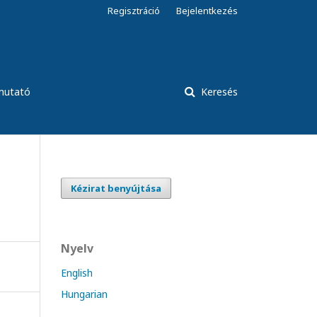
Regisztráció
Bejelentkezés
tmutató
Keresés
Kézirat benyújtása
Nyelv
English
Hungarian