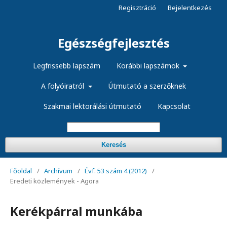
Regisztráció
Bejelentkezés
Egészségfejlesztés
Legfrissebb lapszám
Korábbi lapszámok
A folyóiratról
Útmutató a szerzőknek
Szakmai lektorálási útmutató
Kapcsolat
Keresés
Főoldal
/
Archívum
/
Évf. 53 szám 4 (2012)
/
Eredeti közlemények - Agora
Kerékpárral munkába