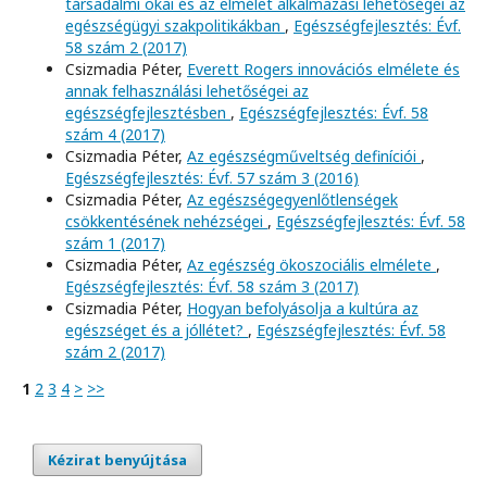
társadalmi okai és az elmélet alkalmazási lehetőségei az
egészségügyi szakpolitikákban
,
Egészségfejlesztés: Évf.
58 szám 2 (2017)
Csizmadia Péter,
Everett Rogers innovációs elmélete és
annak felhasználási lehetőségei az
egészségfejlesztésben
,
Egészségfejlesztés: Évf. 58
szám 4 (2017)
Csizmadia Péter,
Az egészségműveltség definíciói
,
Egészségfejlesztés: Évf. 57 szám 3 (2016)
Csizmadia Péter,
Az egészségegyenlőtlenségek
csökkentésének nehézségei
,
Egészségfejlesztés: Évf. 58
szám 1 (2017)
Csizmadia Péter,
Az egészség ökoszociális elmélete
,
Egészségfejlesztés: Évf. 58 szám 3 (2017)
Csizmadia Péter,
Hogyan befolyásolja a kultúra az
egészséget és a jóllétet?
,
Egészségfejlesztés: Évf. 58
szám 2 (2017)
1
2
3
4
>
>>
Kézirat benyújtása