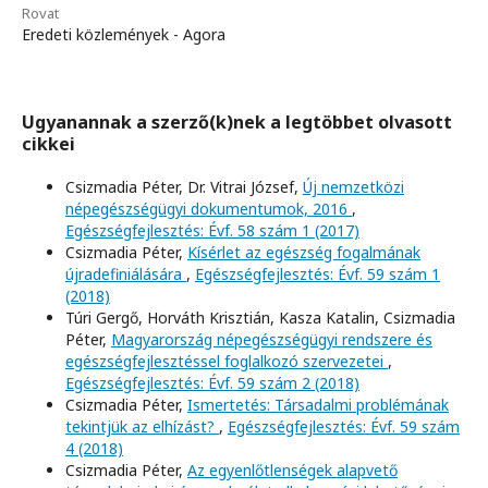
Rovat
Eredeti közlemények - Agora
Ugyanannak a szerző(k)nek a legtöbbet olvasott
cikkei
Csizmadia Péter, Dr. Vitrai József,
Új nemzetközi
népegészségügyi dokumentumok, 2016
,
Egészségfejlesztés: Évf. 58 szám 1 (2017)
Csizmadia Péter,
Kísérlet az egészség fogalmának
újradefiniálására
,
Egészségfejlesztés: Évf. 59 szám 1
(2018)
Túri Gergő, Horváth Krisztián, Kasza Katalin, Csizmadia
Péter,
Magyarország népegészségügyi rendszere és
egészségfejlesztéssel foglalkozó szervezetei
,
Egészségfejlesztés: Évf. 59 szám 2 (2018)
Csizmadia Péter,
Ismertetés: Társadalmi problémának
tekintjük az elhízást?
,
Egészségfejlesztés: Évf. 59 szám
4 (2018)
Csizmadia Péter,
Az egyenlőtlenségek alapvető