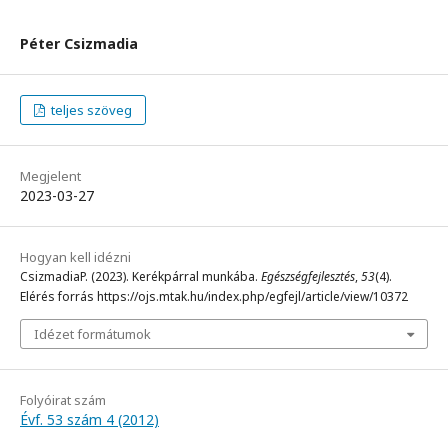
Péter Csizmadia
teljes szöveg
Megjelent
2023-03-27
Hogyan kell idézni
CsizmadiaP. (2023). Kerékpárral munkába.
Egészségfejlesztés
,
53
(4).
Elérés forrás https://ojs.mtak.hu/index.php/egfejl/article/view/10372
Idézet formátumok
Folyóirat szám
Évf. 53 szám 4 (2012)