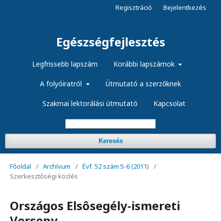
Regisztráció
Bejelentkezés
Egészségfejlesztés
Legfrissebb lapszám
Korábbi lapszámok
A folyóiratról
Útmutató a szerzőknek
Szakmai lektorálási útmutató
Kapcsolat
Keresés
Főoldal
/
Archívum
/
Évf. 52 szám 5-6 (2011)
/
Szerkesztőségi közlés
Országos Elsôsegély-ismereti
Verseny