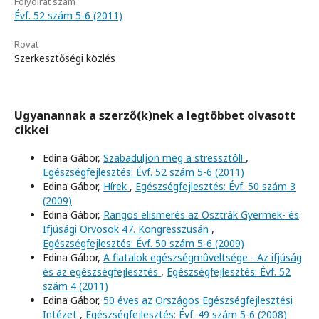
Folyóirat szám
Évf. 52 szám 5-6 (2011)
Rovat
Szerkesztőségi közlés
Ugyanannak a szerző(k)nek a legtöbbet olvasott
cikkei
Edina Gábor,
Szabaduljon meg a stressztôl!
,
Egészségfejlesztés: Évf. 52 szám 5-6 (2011)
Edina Gábor,
Hírek
,
Egészségfejlesztés: Évf. 50 szám 3
(2009)
Edina Gábor,
Rangos elismerés az Osztrák Gyermek- és
Ifjúsági Orvosok 47. Kongresszusán
,
Egészségfejlesztés: Évf. 50 szám 5-6 (2009)
Edina Gábor,
A fiatalok egészségmûveltsége - Az ifjúság
és az egészségfejlesztés
,
Egészségfejlesztés: Évf. 52
szám 4 (2011)
Edina Gábor,
50 éves az Országos Egészségfejlesztési
Intézet
,
Egészségfejlesztés: Évf. 49 szám 5-6 (2008)