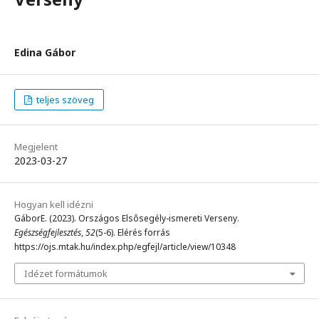
Edina Gábor
teljes szöveg
Megjelent
2023-03-27
Hogyan kell idézni
GáborE. (2023). Országos Elsôsegély-ismereti Verseny.
Egészségfejlesztés
,
52
(5-6). Elérés forrás
https://ojs.mtak.hu/index.php/egfejl/article/view/10348
Idézet formátumok