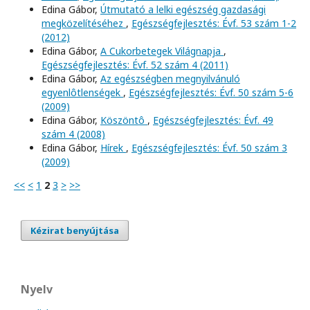
Edina Gábor,
Útmutató a lelki egészség gazdasági
megközelítéséhez
,
Egészségfejlesztés: Évf. 53 szám 1-2
(2012)
Edina Gábor,
A Cukorbetegek Világnapja
,
Egészségfejlesztés: Évf. 52 szám 4 (2011)
Edina Gábor,
Az egészségben megnyilvánuló
egyenlôtlenségek
,
Egészségfejlesztés: Évf. 50 szám 5-6
(2009)
Edina Gábor,
Köszöntô
,
Egészségfejlesztés: Évf. 49
szám 4 (2008)
Edina Gábor,
Hírek
,
Egészségfejlesztés: Évf. 50 szám 3
(2009)
<<
<
1
2
3
>
>>
Kézirat benyújtása
Nyelv