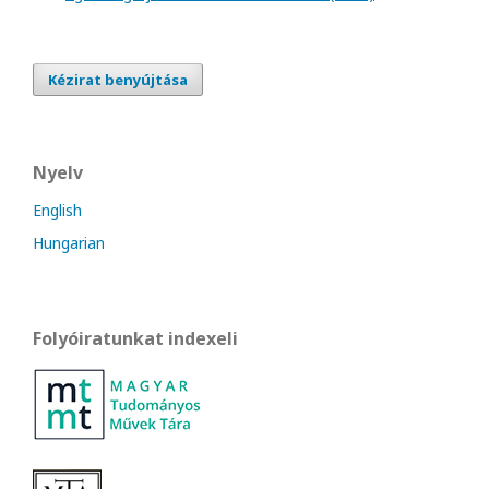
Kézirat benyújtása
Nyelv
English
Hungarian
Folyóiratunkat indexeli