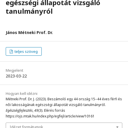
egészségi állapotát vizsgáló
tanulmányról
János Métneki Prof. Dr.
teljes szöveg
Megjelent
2023-03-22
Hogyan kell idézni
Métneki Prof. Dr. J. (2023). Beszámoló egy 44 ország 15–44 éves férfi és
nôi lakosságának egészségi állapotát vizsgáló tanulmányról.
Egészségfejlesztés
,
49
(3). Elérés forrás
https://ojs.mtak.hu/index.php/egfejl/article/view/10161
Idézet formátumok