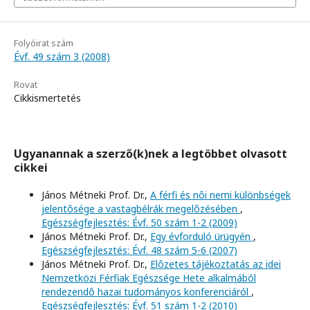
Folyóirat szám
Évf. 49 szám 3 (2008)
Rovat
Cikkismertetés
Ugyanannak a szerző(k)nek a legtöbbet olvasott
cikkei
János Métneki Prof. Dr.,
A férfi és nôi nemi különbségek
jelentôsége a vastagbélrák megelôzésében
,
Egészségfejlesztés: Évf. 50 szám 1-2 (2009)
János Métneki Prof. Dr.,
Egy évforduló ürügyén
,
Egészségfejlesztés: Évf. 48 szám 5-6 (2007)
János Métneki Prof. Dr.,
Elôzetes tájékoztatás az idei
Nemzetközi Férfiak Egészsége Hete alkalmából
rendezendô hazai tudományos konferenciáról
,
Egészségfejlesztés: Évf. 51 szám 1-2 (2010)