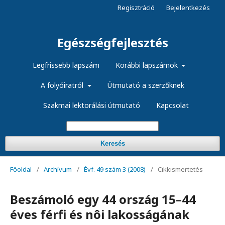
Regisztráció
Bejelentkezés
Egészségfejlesztés
Legfrissebb lapszám
Korábbi lapszámok
A folyóiratról
Útmutató a szerzőknek
Szakmai lektorálási útmutató
Kapcsolat
Keresés
Főoldal
/
Archívum
/
Évf. 49 szám 3 (2008)
/
Cikkismertetés
Beszámoló egy 44 ország 15–44
éves férfi és nôi lakosságának