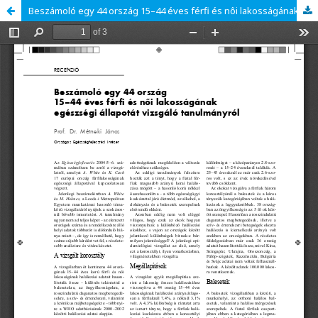
Beszámoló egy 44 ország 15–44 éves férfi és nôi lakosságának egészségi állapotát vizsgáló tanulmányról