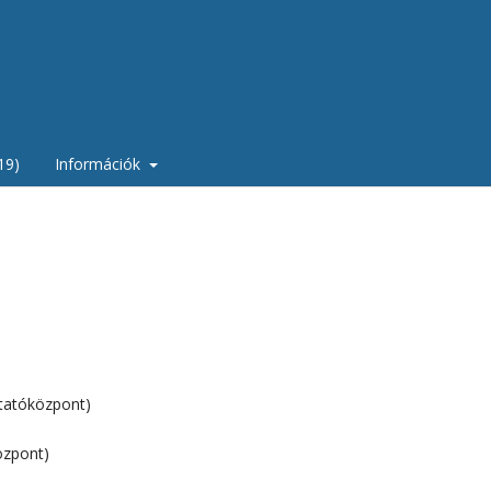
19)
Információk
tatóközpont)
özpont)