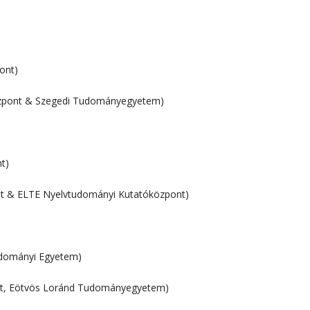
ont)
özpont & Szegedi Tudományegyetem)
t)
at & ELTE Nyelvtudományi Kutatóközpont)
udományi Egyetem)
ont, Eötvös Loránd Tudományegyetem)