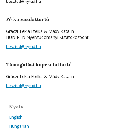
besztud@nytud.hu
Fő kapcsolattartó
Gráczi Tekla Etelka & Mády Katalin
HUN-REN Nyelvtudományi Kutatóközpont
besztud@nytud.hu
Támogatási kapcsolattartó
Gráczi Tekla Etelka & Mády Katalin
besztud@nytud.hu
Nyelv
English
Hungarian