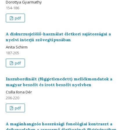
Dorottya Gyarmathy
154-186
pdf
A diskurzusjelölő-használat életkori sajátosságai a
nyelvi interjú szövegtípusában
Anita Schirm
187-205
pdf
Inszubordinált (függetlenedett) mellékmondatok a
magyar beszélt és írott beszélt nyelvben
Csilla Ilona Dér
206-220
pdf
A magánhangzós hosszúsági fonológiai kontraszt a
dajkanyelvben a csecsemő életkorának függvényében