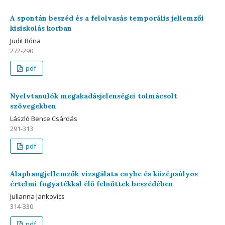
A spontán beszéd és a felolvasás temporális jellemzői
kisiskolás korban
Judit Bóna
272-290
pdf
Nyelvtanulók megakadásjelenségei tolmácsolt
szövegekben
László Bence Csárdás
291-313
pdf
Alaphangjellemzők vizsgálata enyhe és középsúlyos
értelmi fogyatékkal élő felnőttek beszédében
Julianna Jankovics
314-330
pdf