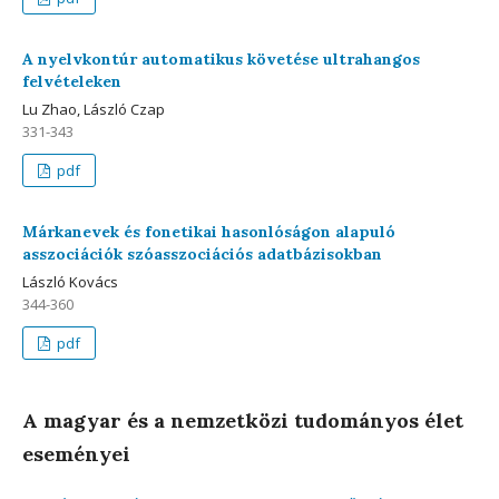
A nyelvkontúr automatikus követése ultrahangos
felvételeken
Lu Zhao, László Czap
331-343
pdf
Márkanevek és fonetikai hasonlóságon alapuló
asszociációk szóasszociációs adatbázisokban
László Kovács
344-360
pdf
A magyar és a nemzetközi tudományos élet
eseményei