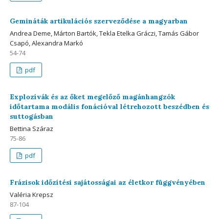
Gemináták artikulációs szerveződése a magyarban
Andrea Deme, Márton Bartók, Tekla Etelka Gráczi, Tamás Gábor
Csapó, Alexandra Markó
54-74
pdf
Explozívák és az őket megelőző magánhangzók
időtartama modális fonációval létrehozott beszédben és
suttogásban
Bettina Száraz
75-86
pdf
Frázisok időzítési sajátosságai az életkor függvényében
Valéria Krepsz
87-104