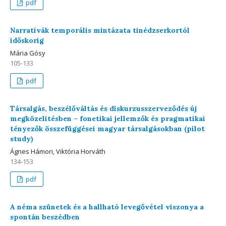
pdf
Narratívák temporális mintázata tinédzserkortól
időskorig
Mária Gósy
105-133
pdf
Társalgás, beszélőváltás és diskurzusszerveződés új
megközelítésben – fonetikai jellemzők és pragmatikai
tényezők összefüggései magyar társalgásokban (pilot
study)
Ágnes Hámori, Viktória Horváth
134-153
pdf
A néma szünetek és a hallható levegővétel viszonya a
spontán beszédben