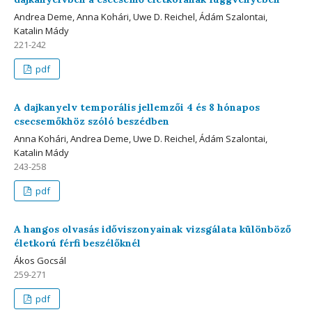
Andrea Deme, Anna Kohári, Uwe D. Reichel, Ádám Szalontai,
Katalin Mády
221-242
pdf
A dajkanyelv temporális jellemzői 4 és 8 hónapos
csecsemőkhöz szóló beszédben
Anna Kohári, Andrea Deme, Uwe D. Reichel, Ádám Szalontai,
Katalin Mády
243-258
pdf
A hangos olvasás időviszonyainak vizsgálata különböző
életkorú férfi beszélőknél
Ákos Gocsál
259-271
pdf