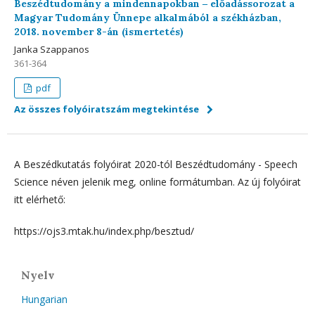
Beszédtudomány a mindennapokban ‒ előadássorozat a
Magyar Tudomány Ünnepe alkalmából a székházban,
2018. november 8-án (ismertetés)
Janka Szappanos
361-364
pdf
Az összes folyóiratszám megtekintése
A Beszédkutatás folyóirat 2020-tól Beszédtudomány - Speech
Science néven jelenik meg, online formátumban. Az új folyóirat
itt elérhető:
https://ojs3.mtak.hu/index.php/besztud/
Nyelv
Hungarian