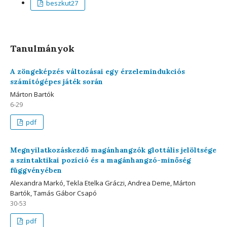
beszkut27
Tanulmányok
A zöngeképzés változásai egy érzelemindukciós
számítógépes játék során
Márton Bartók
6-29
pdf
Megnyilatkozáskezdő magánhangzók glottális jelöltsége
a szintaktikai pozíció és a magánhangzó-minőség
függvényében
Alexandra Markó, Tekla Etelka Gráczi, Andrea Deme, Márton
Bartók, Tamás Gábor Csapó
30-53
pdf