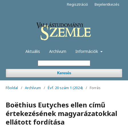
Regisztráció
Bejelentkezés
Aktuális
Archívum
Információk
Keresés
Főoldal
/
Archívum
/
Évf. 20 szám 1 (2024)
/
Forrás
Boëthius Eutyches ellen című
értekezésének magyarázatokkal
ellátott fordítása