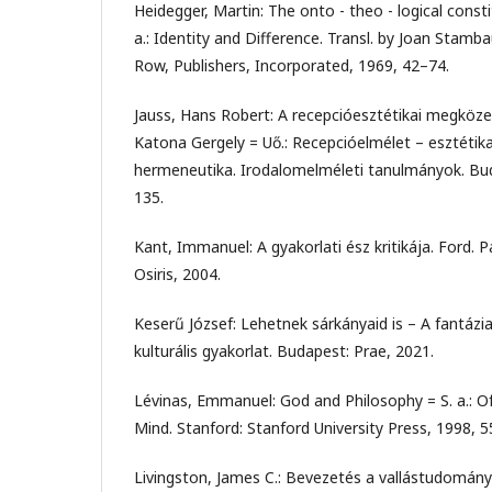
Heidegger, Martin: The onto - theo - logical const
a.: Identity and Difference. Transl. by Joan Stam
Row, Publishers, Incorporated, 1969, 42–74.
Jauss, Hans Robert: A recepcióesztétikai megközel
Katona Gergely = Uő.: Recepcióelmélet – esztétika
hermeneutika. Irodalomelméleti tanulmányok. Bud
135.
Kant, Immanuel: A gyakorlati ész kritikája. Ford. 
Osiris, 2004.
Keserű József: Lehetnek sárkányaid is – A fantázi
kulturális gyakorlat. Budapest: Prae, 2021.
Lévinas, Emmanuel: God and Philosophy = S. a.:
Mind. Stanford: Stanford University Press, 1998, 5
Livingston, James C.: Bevezetés a vallástudomány