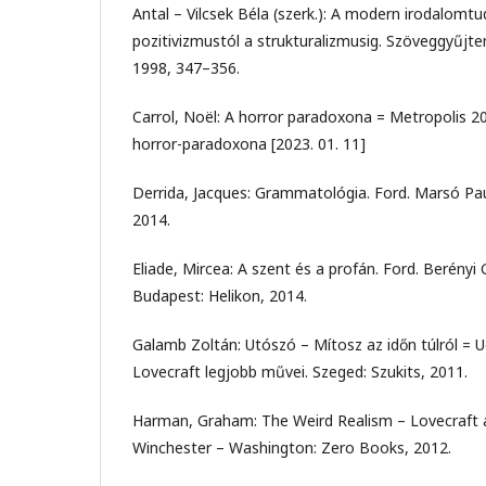
Antal – Vilcsek Béla (szerk.): A modern irodalomt
pozitivizmustól a strukturalizmusig. Szöveggyűjte
1998, 347–356.
Carrol, Noël: A horror paradoxona = Metropolis 20
horror-paradoxona [2023. 01. 11]
Derrida, Jacques: Grammatológia. Ford. Marsó Pa
2014.
Eliade, Mircea: A szent és a profán. Ford. Berényi
Budapest: Helikon, 2014.
Galamb Zoltán: Utószó – Mítosz az időn túlról = Uő.
Lovecraft legjobb művei. Szeged: Szukits, 2011.
Harman, Graham: The Weird Realism – Lovecraft 
Winchester – Washington: Zero Books, 2012.