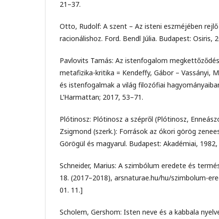
21–37.
Otto, Rudolf: A szent – Az isteni eszméjében rejlő 
racionálishoz. Ford. Bendl Júlia. Budapest: Osiris, 
Pavlovits Tamás: Az istenfogalom megkettőződése
metafizika-kritika = Kendeffy, Gábor – Vassányi, Mi
és istenfogalmak a világ filozófiai hagyományaib
L’Harmattan; 2017, 53–71.
Plótinosz: Plótinosz a szépről (Plótinosz, Enneász
Zsigmond (szerk.): Források az ókori görög zenee
Görögül és magyarul. Budapest: Akadémiai, 1982,
Schneider, Marius: A szimbólum eredete és termé
18. (2017–2018), arsnaturae.hu/hu/szimbolum-ere
01. 11.]
Scholem, Gershom: Isten neve és a kabbala nyelve