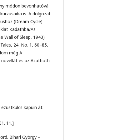
keny módon bevonhatóvá
zkurzusaiba is. A dolgozat
klushoz (Dream Cycle)
oklat Kadathba/Az
 Wall of Sleep, 1943)
Tales, 24, No. 1, 60–85,
nálom még A
 novellát és az Azathoth
 ezüstkulcs kapuin át.
1. 11.]
ord. Bihari György –