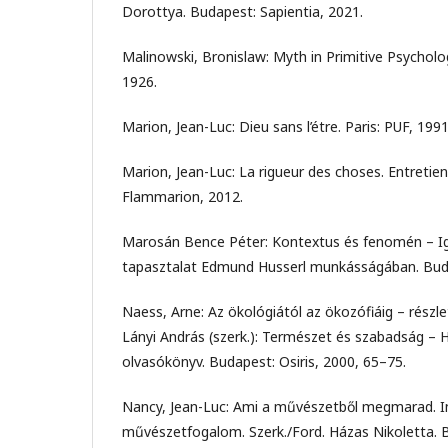
Dorottya. Budapest: Sapientia, 2021.
Malinowski, Bronislaw: Myth in Primitive Psycholo
1926.
Marion, Jean-Luc: Dieu sans l’étre. Paris: PUF, 1991
Marion, Jean-Luc: La rigueur des choses. Entretien
Flammarion, 2012.
Marosán Bence Péter: Kontextus és fenomén – Ig
tapasztalat Edmund Husserl munkásságában. Buda
Naess, Arne: Az ökológiától az ökozófiáig – részle
Lányi András (szerk.): Természet és szabadság –
olvasókönyv. Budapest: Osiris, 2000, 65–75.
Nancy, Jean-Luc: Ami a művészetből megmarad. In
művészetfogalom. Szerk./Ford. Házas Nikoletta. B