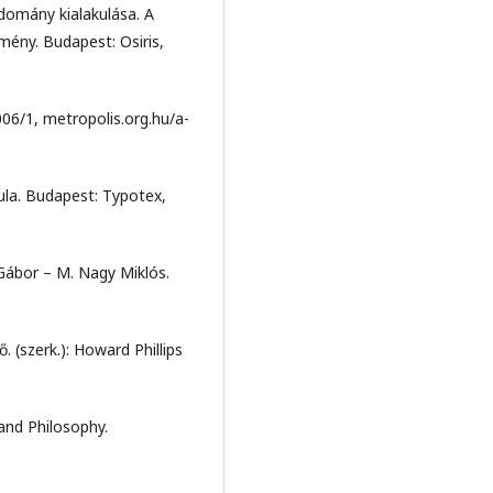
udomány kialakulása. A
mény. Budapest: Osiris,
06/1, metropolis.org.hu/a-
ula. Budapest: Typotex,
 Gábor – M. Nagy Miklós.
 (szerk.): Howard Phillips
and Philosophy.