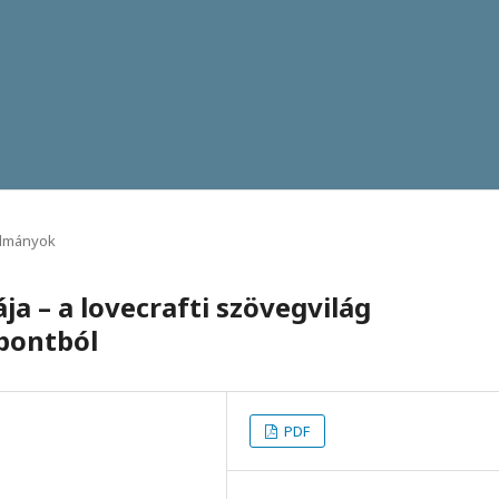
lmányok
 – a lovecrafti szövegvilág
pontból
PDF