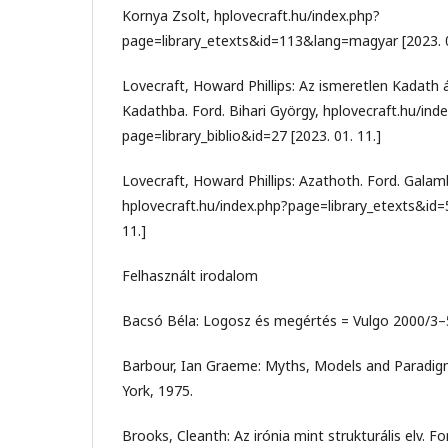
Kornya Zsolt, hplovecraft.hu/index.php?
page=library_etexts&id=113&lang=magyar [2023. 0
Lovecraft, Howard Phillips: Az ismeretlen Kadat
Kadathba. Ford. Bihari György, hplovecraft.hu/ind
page=library_biblio&id=27 [2023. 01. 11.]
Lovecraft, Howard Phillips: Azathoth. Ford. Galamb
hplovecraft.hu/index.php?page=library_etexts&id
11.]
Felhasznált irodalom
Bacsó Béla: Logosz és megértés = Vulgo 2000/3–5
Barbour, Ian Graeme: Myths, Models and Paradi
York, 1975.
Brooks, Cleanth: Az irónia mint strukturális elv. F