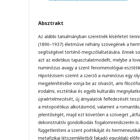
Absztrakt
Az alábbi tanulmányban szeretnék kísérletet tenni
(1890–1937) életműve néhány szövegének a herme
segítségével történő megszólaltatására. Ennek s
azt az eidetikus tapasztalatmodellt, melybe a lov
numinózus avagy a szent fenomenológiai-esztétika
Hipotézisem szerint a szerző a numinózus egy olya
megjelenítésébe vonja be az olvasót, ami filozóf
irodalmi, esztétikai és egyéb kulturális megnyilat
újraértelmezését, új árnyalatok felfedezését teszi
a mitopoétikus alkotásmód, valamint a romantik
jelentőségét, majd ezt követően a szöveget „át
dekonstruktív gondolkodás fogalomrendszerén is. 
függetleníteni a szent poétikáját és hermeneutiká
metafizikai létszemléletből fakadó egyoldalú előfe