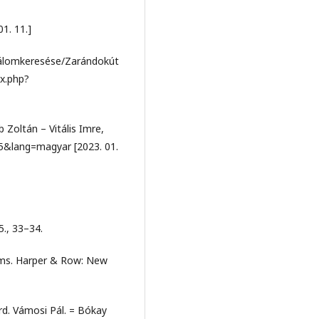
1. 11.]
h álomkeresése/Zarándokút
ex.php?
 Zoltán – Vitális Imre,
=5&lang=magyar [2023. 01.
., 33–34.
gms. Harper & Row: New
ord. Vámosi Pál. = Bókay