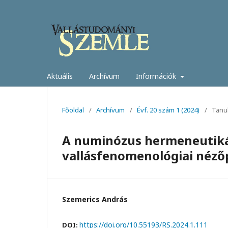
Aktuális
Archívum
Információk
Főoldal
/
Archívum
/
Évf. 20 szám 1 (2024)
/
Tanu
A numinózus hermeneutikája
vallásfenomenológiai néző
Szemerics András
https://doi.org/10.55193/RS.2024.1.111
DOI: