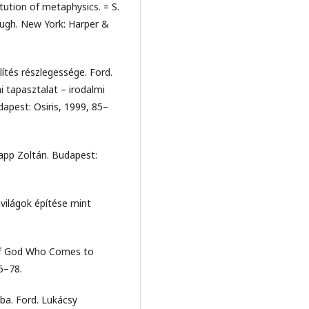
itution of metaphysics. = S.
baugh. New York: Harper &
ítés részlegessége. Ford.
i tapasztalat – irodalmi
apest: Osiris, 1999, 85–
Papp Zoltán. Budapest:
avilágok építése mint
 Of God Who Comes to
5–78.
ba. Ford. Lukácsy