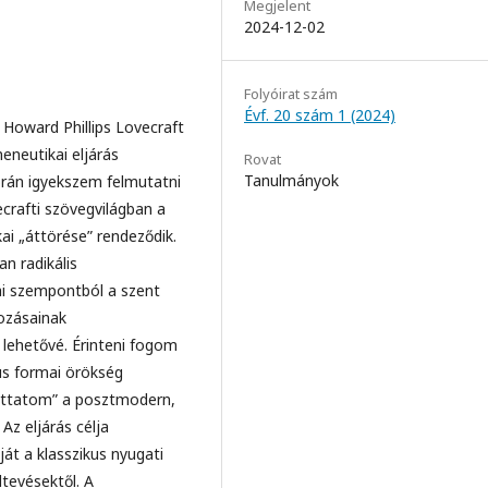
Megjelent
2024-12-02
Folyóirat szám
Évf. 20 szám 1 (2024)
 Howard Phillips Lovecraft
neutikai eljárás
Rovat
Tanulmányok
orán igyekszem felmutatni
ecrafti szövegvilágban a
i „áttörése” rendeződik.
n radikális
iai szempontból a szent
kozásainak
 lehetővé. Érinteni fogom
us formai örökség
futtatom” a posztmodern,
Az eljárás célja
ját a klasszikus nyugati
ltevésektől. A