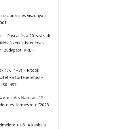
irracionális és viszonya a
2001.
 – Pascal és a 20. századi
klós (szerk.): Istenérvek
an. Budapest: KRE –
ok 1, 6, 1–3) = Ritoók
sztétika történetéhez –
 430–437.
szete = Ars Naturae, 15–
dete-es-termeszete [2023.
lmélete = Uő.: A kabbala