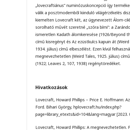
„lovecraftiánus” numinózuskoncepció így termé
válik a posztmodernből kiinduló világérzékelés dis
kiemelten Lovecraft két, az úgynevezett Álom-ci
sorolható művét szeretné „szóra bírni”: a Zaránd
ismeretlen Kadath álomkeresése (1926/Beyond the
című kisregényt és Az ezüstkulcs kapuin át (Weird 
1934. július) című elbeszélést. Ezen kívül felhasz
megnevezhetetlen (Weird Tales, 1925. július) című
(1922; Leaves 2, 107, 1938) regénytöredéket.
Hivatkozások
Lovecraft, Howard Phillips – Price E. Hoffmann: Az
Ford. Bihari György, hplovecraft.hu/index.php?
page=library_etexts&id=104&lang=magyar [2023. 0
Lovecraft, Howard Phillips: A megnevezhetetlen. F