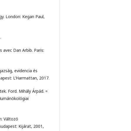
gy. London: Kegan Paul,
.
s avec Dan Arbib. Paris:
azság, evidencia és
pest: L’Harmattan, 2017.
tek. Ford. Mihály Árpád. =
 Humánökológiai
: Változó
udapest: Kijárat, 2001,