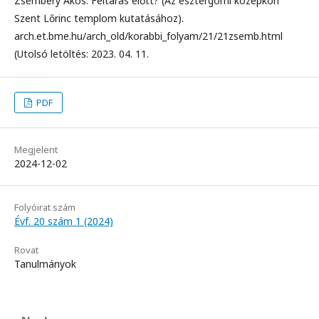
Zsembery Ákos: Feltárás előtt? (Az esztergomi középkori
Szent Lőrinc templom kutatásához).
arch.et.bme.hu/arch_old/korabbi_folyam/21/21zsemb.html
(Utolsó letöltés: 2023. 04. 11.
PDF
Megjelent
2024-12-02
Folyóirat szám
Évf. 20 szám 1 (2024)
Rovat
Tanulmányok