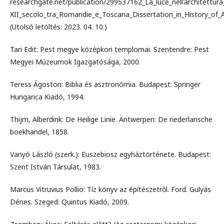
researchgate.net/publication/299537162_La_luce_nell'architettura
XII_secolo_tra_Romandie_e_Toscana_Dissertation_in_History_of_
(Utolsó letöltés: 2023. 04. 10.)
Tari Edit: Pest megye középkori templomai. Szentendre: Pest
Megyei Múzeumok Igazgatósága, 2000.
Teress Ágoston: Biblia és asztronómia. Budapest: Springer
Hungarica Kiadó, 1994.
Thijm, Alberdink: De Heilige Linie. Antwerpen: De nederlansche
boekhandel, 1858.
Vanyó László (szerk.): Euszebiosz egyháztörténete. Budapest:
Szent István Társulat, 1983.
Marcus Vitruvius Pollio: Tíz könyv az építészetről. Ford. Gulyás
Dénes. Szeged: Quintus Kiadó, 2009.