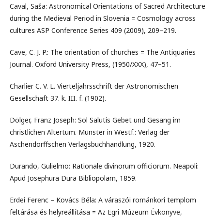
Caval, Saša: Astronomical Orientations of Sacred Architecture
during the Medieval Period in Slovenia = Cosmology across
cultures ASP Conference Series 409 (2009), 209–219.
Cave, C. J. P.: The orientation of churches = The Antiquaries
Journal. Oxford University Press, (1950/XXX), 47–51.
Charlier C. V. L. Vierteljahrsschrift der Astronomischen
Gesellschaft 37. k. III. f. (1902).
Dölger, Franz Joseph: Sol Salutis Gebet und Gesang im
christlichen Altertum. Münster in Westf.: Verlag der
Aschendorffschen Verlagsbuchhandlung, 1920.
Durando, Gulielmo: Rationale divinorum officiorum. Neapoli:
Apud Josephura Dura Bibliopolam, 1859.
Erdei Ferenc – Kovács Béla: A váraszói románkori templom
feltárása és helyreállítása = Az Egri Múzeum Évkönyve,