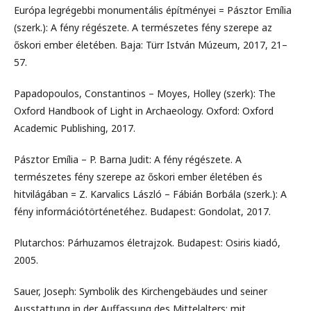
Európa legrégebbi monumentális építményei = Pásztor Emília
(szerk.): A fény régészete. A természetes fény szerepe az
őskori ember életében. Baja: Türr István Múzeum, 2017, 21–
57.
Papadopoulos, Constantinos – Moyes, Holley (szerk): The
Oxford Handbook of Light in Archaeology. Oxford: Oxford
Academic Publishing, 2017.
Pásztor Emília – P. Barna Judit: A fény régészete. A
természetes fény szerepe az őskori ember életében és
hitvilágában = Z. Karvalics László – Fábián Borbála (szerk.): A
fény információtörténetéhez. Budapest: Gondolat, 2017.
Plutarchos: Párhuzamos életrajzok. Budapest: Osiris kiadó,
2005.
Sauer, Joseph: Symbolik des Kirchengebäudes und seiner
Ausstattung in der Auffassung des Mittelalters: mit