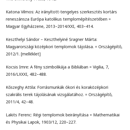
Katona Vilmos: Az irányított-tengelyes szerkesztés kortárs
reneszánsza Európa katolikus templomépítészetében =
Magyar Egyházzene, 2013–2014/XXI, 403–414.
Keszthelyi Sándor – Keszthelyiné Sragner Márta:
Magyarországi középkori templomok tájolása. = Országépítő,
2012/1. [melléklet]
Kocsis Imre: A fény szimbolikája a Bibliában = Vigilia, 7,
2016/LXXXI, 482–488.
Kőszeghy Attila: Forrásmunkák ókori és koraközépkori
szakrális terek tájolásának vizsgálatához. = Országépítő,
2011/4, 42–48.
Lakits Ferenc: Régi templomok beirányítása = Mathematikai
és Physikai Lapok, 1903/12, 220–227.