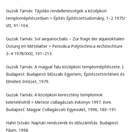
Guzsik Tamás: Tájolási rendellenességek a középkori
templomépítészetben = Építés Építészettudomány, 1–2 1975/
VII, 91–104.
Guzsik Tamás: Sol aequinoctialis – Zur frage der äquinoktialen
Ostung im Mittelalter = Periodica Polytechnica Architechture
3–4 1978/XXII, 191–213.
Guzsik Tamás: A magyar falu középkori templomépítészete. I.
Budapest: Budapesti Műszaki Egyetem, Építészettörténeti és
Elméleti Intézet, 1979.
Guzsik Tamás: A középkori keresztény templomok
keleteléséről = Meteor csillagászati évkönyv 1997. évre.
Budapest: Magyar Csillagászati Egyesület, 1996, 180–191.
Hahn István: Naptári rendszerek és időszámítás. Budapest:
Filum, 1998.