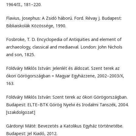
1964/II., 181–220.
Flavius, Josephus: A Zsidó háború. Ford. Révay J. Budapest:
Bibliaiskolák Közössége, 1990.
Fosbroke, T. D. Encyclopedia of Antiquities and element of
archaeology, classical and mediaeval. London: John Nichols
and son, 1825.
Földváry Miklós István: Jelenlét és áldozat. Szent terek az
ókori Görögországban = Magyar Egyházzene, 2002–2003/X,
163.
Földváry Miklós István: Szent terek az ókori Görögországban.
Budapest: ELTE–BTK Görög Nyelvi és Irodalmi Tanszék, 2004.
[szakdolgozat]
Gárdonyi Máté: Bevezetés a Katolikus Egyház történetébe.
Budapest: Jel Kiadó, 2012.