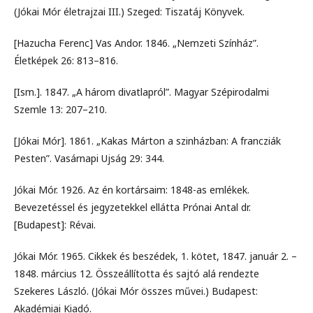
(Jókai Mór életrajzai III.) Szeged: Tiszatáj Könyvek.
[Hazucha Ferenc] Vas Andor. 1846. „Nemzeti Színház”.
Életképek 26: 813–816.
[Ism.]. 1847. „A három divatlapról”. Magyar Szépirodalmi
Szemle 13: 207–210.
[Jókai Mór]. 1861. „Kakas Márton a szinházban: A francziák
Pesten”. Vasárnapi Ujság 29: 344.
Jókai Mór. 1926. Az én kortársaim: 1848-as emlékek.
Bevezetéssel és jegyzetekkel ellátta Prónai Antal dr.
[Budapest]: Révai.
Jókai Mór. 1965. Cikkek és beszédek, 1. kötet, 1847. január 2. –
1848. március 12. Összeállította és sajtó alá rendezte
Szekeres László. (Jókai Mór összes művei.) Budapest:
Akadémiai Kiadó.