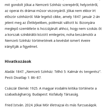
mit gondolt Jókai a Nemzeti Színház szerepéről, helyzetéről,
az operai és drámai műsor viszonyáról. Jókai nem ekkor írt
először színházról. Már legelső cikke, amely 1847. január 2-án
jelent meg az
Életképek
ben, polémiát váltott ki. Bizonyára
meglepő szemlélete is hozzájárult ahhoz, hogy nem szokás őt
a korszak színibírálói között emlegetni, noha beszámolói a
Nemzeti Színház történetének a kevésbé ismert éveire
irányítják a figyelmet.
Hivatkozások
Aladár. 1847. „Nemzeti Színház: Télhó 5: Kalmár és tengerész”.
Pesti Divatlap 1: 86–87.
Császár Elemér. 1925. A magyar irodalmi kritika története a
szabadságharcig. Budapest: Kisfaludy Társaság.
Fried István. 2024. Jókai Mór életrajzai és más furcsaságok.