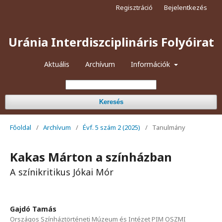
Regisztráció
Bejelentkezés
Uránia Interdiszciplináris Folyóirat
Aktuális
Archívum
Információk
Keresés
Főoldal
/
Archívum
/
Évf. 5 szám 2 (2025)
/
Tanulmány
Kakas Márton a színházban
A színikritikus Jókai Mór
Gajdó Tamás
Országos Színháztörténeti Múzeum és Intézet PIM OSZMI