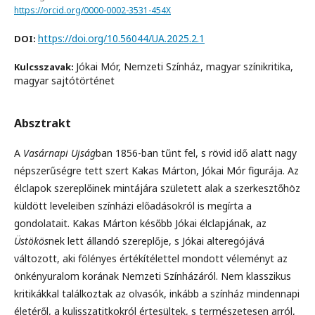
https://orcid.org/0000-0002-3531-454X
https://doi.org/10.56044/UA.2025.2.1
DOI:
Jókai Mór, Nemzeti Színház, magyar színikritika,
Kulcsszavak:
magyar sajtótörténet
Absztrakt
A
Vasárnapi Ujság
ban 1856-ban tűnt fel, s rövid idő alatt nagy
népszerűségre tett szert Kakas Márton, Jókai Mór figurája. Az
élclapok szereplőinek mintájára született alak a szerkesztőhöz
küldött leveleiben színházi előadásokról is megírta a
gondolatait. Kakas Márton később Jókai élclapjának, az
Üstökös
nek lett állandó szereplője, s Jókai alteregójává
változott, aki fölényes értékítélettel mondott véleményt az
önkényuralom korának Nemzeti Színházáról. Nem klasszikus
kritikákkal találkoztak az olvasók, inkább a színház mindennapi
életéről, a kulisszatitkokról értesültek, s természetesen arról,