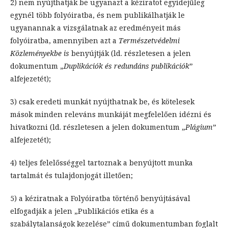
2) nem nyújthatják be ugyanazt a kéziratot egyidejűleg
egynél több folyóiratba, és nem publikálhatják le
ugyanannak a vizsgálatnak az eredményeit más
folyóiratba, amennyiben azt a
Természetvédelmi
Közleményekbe is
benyújtják (ld. részletesen a jelen
dokumentum „
Duplikációk és redundáns publikációk
”
alfejezetét);
3) csak eredeti munkát nyújthatnak be, és kötelesek
mások minden releváns munkáját megfelelően idézni és
hivatkozni (ld. részletesen a jelen dokumentum „
Plágium
”
alfejezetét);
4) teljes felelősséggel tartoznak a benyújtott munka
tartalmát és tulajdonjogát illetően;
5) a kéziratnak a Folyóiratba történő benyújtásával
elfogadják a jelen „Publikációs etika és a
szabálytalanságok kezelése” című dokumentumban foglalt