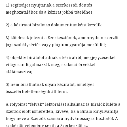
1) segítséget nyújtanak a szerkesztői döntés
meghozatalához és a kézirat jobbá tételéhez;
2) a kéziratot bizalmas dokumentumként kezelik;
3) kötelesek jelezni a Szerkesztőnek, amennyiben szerzői
jogi szabálysértés vagy plágium gyanúja merül fel;
4) objektív bírálatot adnak a kéziratról, megjegyzéseiket
világosan fogalmazzák meg, szakmai érvekkel
alátámasztva;
5) nem bírálhatnak olyan kéziratot, amellyel
összeférhetetlenségük áll fenn.
A Folyóirat “félvak” lektorálást alkalmaz (a Bírálók kiléte a
Szerzők előtt ismeretlen, kivéve, ha a Bíráló kinyilvánítja,
hogy neve a Szerzők számára nyilvánosságra hozható). A
szakértői vélemény segíti a Szerkesztőt az