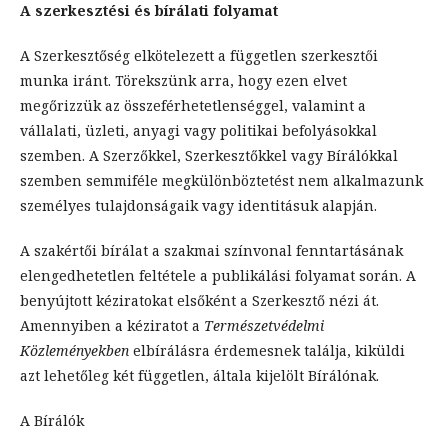
A szerkesztési és bírálati folyamat
A Szerkesztőség elkötelezett a független szerkesztői
munka iránt. Törekszünk arra, hogy ezen elvet
megőrizzük az összeférhetetlenséggel, valamint a
vállalati, üzleti, anyagi vagy politikai befolyásokkal
szemben. A Szerzőkkel, Szerkesztőkkel vagy Bírálókkal
szemben semmiféle megkülönböztetést nem alkalmazunk
személyes tulajdonságaik vagy identitásuk alapján.
A szakértői bírálat a szakmai színvonal fenntartásának
elengedhetetlen feltétele a publikálási folyamat során. A
benyújtott kéziratokat elsőként a Szerkesztő nézi át.
Amennyiben a kéziratot a
Természetvédelmi
Közleményekben
elbírálásra érdemesnek találja, kiküldi
azt lehetőleg két független, általa kijelölt Bírálónak.
A Bírálók