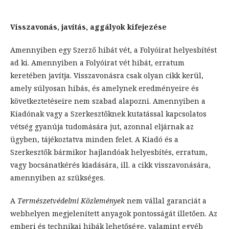
Visszavonás, javítás, aggályok kifejezése
Amennyiben egy Szerző hibát vét, a Folyóirat helyesbítést
ad ki. Amennyiben a Folyóirat vét hibát, erratum
keretében javítja. Visszavonásra csak olyan cikk kerül,
amely súlyosan hibás, és amelynek eredményeire és
következtetéseire nem szabad alapozni. Amennyiben a
Kiadónak vagy a Szerkesztőknek kutatással kapcsolatos
vétség gyanúja tudomására jut, azonnal eljárnak az
ügyben, tájékoztatva minden felet. A Kiadó és a
Szerkesztők bármikor hajlandóak helyesbítés, erratum,
vagy bocsánatkérés kiadására, ill. a cikk visszavonására,
amennyiben az szükséges.
A
Természetvédelmi Közlemények
nem vállal garanciát a
webhelyen megjelenített anyagok pontosságát illetően. Az
emberi és technikai hibák lehetősége, valamint egyéb