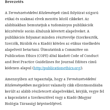
Bevezetés
A
Természetvédelmi Közlemények
című folyóirat szigorú
etikai és szakmai elvek mentén közöl cikkeket. Az
alábbiakban bemutatjuk a tudományos publikációk
közzététele során általunk követett alapelveket. A
publikációs folyamat minden résztvevője (Szerkesztők,
Szerzők, Bírálók és a Kiadó) köteles az etikus viselkedés
alapelveit betartani. Útmutatónk a Committee on
Publication Ethics (COPE) által kiadott Code of Conduct
and Best Practice Guidelines for Journal Editors című
kódexen alapul (
http://publicationethics.org/
).
Amennyiben azt tapasztalja, hogy a
Természetvédelmi
Közleményekben
megjelent valamely cikk ellentmondásba
került az alább részletezett alapelvekkel, kérjük, vegye fel
a kapcsolatot a Szerkesztővel vagy a Kiadó (Magyar
Biológia Társaság) képviselőjével.