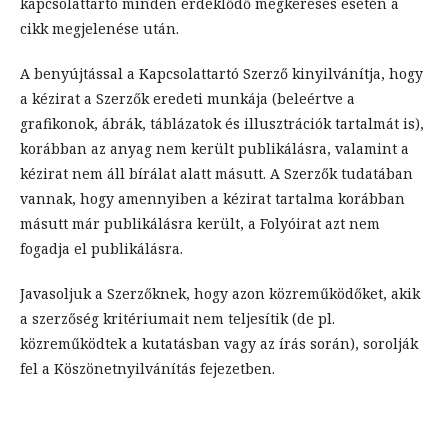
kapcsolattartó minden érdeklődő megkeresés esetén a
cikk megjelenése után.
A benyújtással a Kapcsolattartó Szerző kinyilvánítja, hogy
a kézirat a Szerzők eredeti munkája (beleértve a
grafikonok, ábrák, táblázatok és illusztrációk tartalmát is),
korábban az anyag nem került publikálásra, valamint a
kézirat nem áll bírálat alatt másutt. A Szerzők tudatában
vannak, hogy amennyiben a kézirat tartalma korábban
másutt már publikálásra került, a Folyóirat azt nem
fogadja el publikálásra.
Javasoljuk a Szerzőknek, hogy azon közreműködőket, akik
a szerzőség kritériumait nem teljesítik (de pl.
közreműködtek a kutatásban vagy az írás során), sorolják
fel a Köszönetnyilvánítás fejezetben.