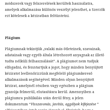
módszerek vagy felszerelések kerültek használatra,
amelyek alkalmazása különös veszélyt jelenthet, a Szerzők
ezt kötelesek a kéziratban feltüntetni.
Plágium
Plágiumnak tekintjük „valaki más ötleteinek, szavainak,
adatainak vagy egyéb általa létrehozott anyagnak az illető
tudta nélküli felhasználását”. A plágiumot nem tudjuk
elfogadni, és fenntartjuk a jogot, hogy minden benyújtott
kéziratot leellenőrizzünk megfelelő plágiumkereső
alkalmazások segítségével. Minden olyan benyújtott
kézirat, amelynél részben vagy egészben a plágium
gyanúja felmerül, elutasításra kerül. Amennyiben a
plágiumra publikálás után derül fény, a jelen
dokumentum “
Visszavonás, javítás, aggályok kifejezése
”