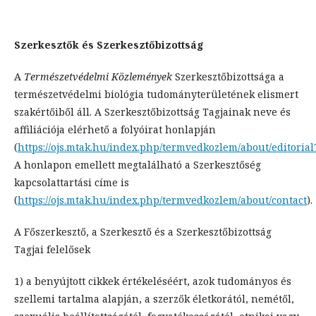
Szerkesztők és Szerkesztőbizottság
A
Természetvédelmi Közlemények
Szerkesztőbizottsága a
természetvédelmi biológia tudományterületének elismert
szakértőiből áll. A Szerkesztőbizottság Tagjainak neve és
affiliációja elérhető a folyóirat honlapján
(
https://ojs.mtak.hu/index.php/termvedkozlem/about/editoria
A honlapon emellett megtalálható a Szerkesztőség
kapcsolattartási címe is
(
https://ojs.mtak.hu/index.php/termvedkozlem/about/contact
).
A Főszerkesztő, a Szerkesztő és a Szerkesztőbizottság
Tagjai felelősek
1) a benyújtott cikkek értékeléséért, azok tudományos és
szellemi tartalma alapján, a szerzők életkorától, nemétől,