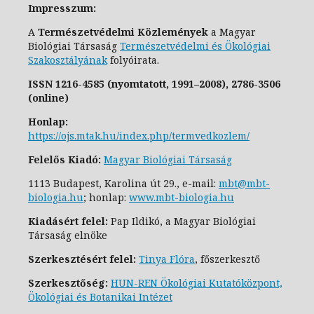
Impresszum:
A
Természetvédelmi Közlemények
a Magyar
Biológiai Társaság
Természetvédelmi és Ökológiai
Szakosztály
ának
folyóirata.
ISSN
1216-4585 (nyomtatott, 1991–2008),
2786-3506
(online)
Honlap:
https://ojs.mtak.hu/index.php/termvedkozlem/
Felelős Kiadó:
Magyar Biológiai Társaság
1113 Budapest, Karolina út 29., e-
mail:
mbt@mbt-
biologia.hu
;
honlap:
www.mbt-biologia.hu
Kiadásért felel:
Pap Ildikó, a Magyar Biológiai
Társaság elnöke
Szerkesztésért felel:
Tinya Flóra
, főszerkesztő
Szerkesztőség:
HUN-REN Ökológiai Kutatóközpont,
Ökológiai és Botanikai Intézet