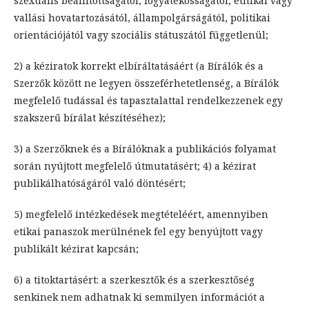
szexuális beállítottságától, fogyatékosságától, etnikai vagy
vallási hovatartozásától, állampolgárságától, politikai
orientációjától vagy szociális státuszától függetlenül;
2) a kéziratok korrekt elbíráltatásáért (a Bírálók és a
Szerzők között ne legyen összeférhetetlenség, a Bírálók
megfelelő tudással és tapasztalattal rendelkezzenek egy
szakszerű bírálat készítéséhez);
3) a Szerzőknek és a Bírálóknak a publikációs folyamat
során nyújtott megfelelő útmutatásért; 4) a kézirat
publikálhatóságáról való döntésért;
5) megfelelő intézkedések megtételéért, amennyiben
etikai panaszok merülnének fel egy benyújtott vagy
publikált kézirat kapcsán;
6) a titoktartásért: a szerkesztők és a szerkesztőség
senkinek nem adhatnak ki semmilyen információt a