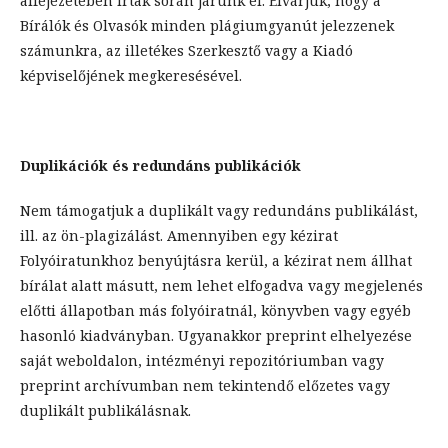
alfejezetében írtak során járunk el. Elvárjuk, hogy a
Bírálók és Olvasók minden plágiumgyanút jelezzenek
számunkra, az illetékes Szerkesztő vagy a Kiadó
képviselőjének megkeresésével.
Duplikációk és redundáns publikációk
Nem támogatjuk a duplikált vagy redundáns publikálást,
ill. az ön-plagizálást. Amennyiben egy kézirat
Folyóiratunkhoz benyújtásra kerül, a kézirat nem állhat
bírálat alatt másutt, nem lehet elfogadva vagy megjelenés
előtti állapotban más folyóiratnál, könyvben vagy egyéb
hasonló kiadványban. Ugyanakkor preprint elhelyezése
saját weboldalon, intézményi repozitóriumban vagy
preprint archívumban nem tekintendő előzetes vagy
duplikált publikálásnak.