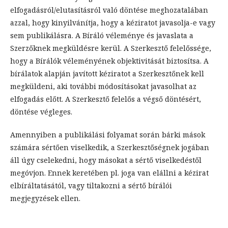
elfogadásról/elutasításról való döntése meghozatalában
azzal, hogy kinyilvánítja, hogy a kéziratot javasolja-e vagy
sem publikálásra. A Bíráló véleménye és javaslata a
Szerzőknek megküldésre kerül. A Szerkesztő felelőssége,
hogy a Bírálók véleményének objektivitását biztosítsa. A
bírálatok alapján javított kéziratot a Szerkesztőnek kell
megküldeni, aki további módosításokat javasolhat az
elfogadás előtt. A Szerkesztő felelős a végső döntésért,
döntése végleges.
Amennyiben a publikálási folyamat során bárki mások
számára sértően viselkedik, a Szerkesztőségnek jogában
áll úgy cselekedni, hogy másokat a sértő viselkedéstől
megóvjon. Ennek keretében pl. joga van elállni a kézirat
elbíráltatásától, vagy tiltakozni a sértő bírálói
megjegyzések ellen.