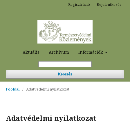
Regisztráció
Bejelentkezés
Aktuális
Archívum
Információk
Keresés
Főoldal
/
Adatvédelmi nyilatkozat
Adatvédelmi nyilatkozat