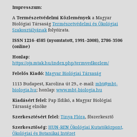
Impresszum:
A
Természetvédelmi Közlemények
a Magyar
Biológiai Társaság
Természetvédelmi és Ökológiai
Szakosztály
ának
folyóirata.
ISSN
1216-4585 (nyomtatott, 1991–2008),
2786-3506
(online)
Honlap:
https://ojs.mtak.hu/index.php/termvedkozlem/
Felelős Kiadó:
Magyar Biológiai Társaság
1113 Budapest, Karolina út 29., e-
mail:
mbt@mbt-
biologia.hu
;
honlap:
www.mbt-biologia.hu
Kiadásért felel:
Pap Ildikó, a Magyar Biológiai
Társaság elnöke
Szerkesztésért felel:
Tinya Flóra
, főszerkesztő
Szerkesztőség:
HUN-REN Ökológiai Kutatóközpont,
Ökológiai és Botanikai Intézet