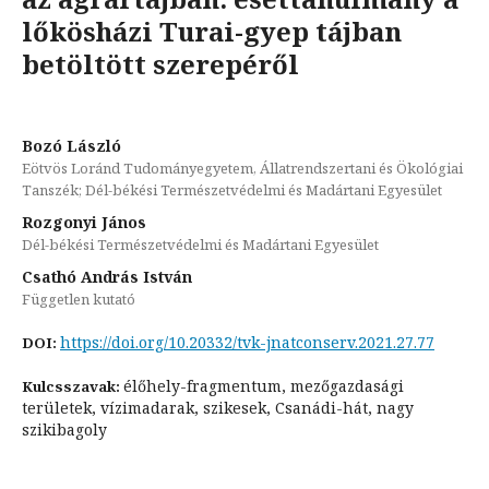
lőkösházi Turai-gyep tájban
betöltött szerepéről
Bozó László
Eötvös Loránd Tudományegyetem, Állatrendszertani és Ökológiai
Tanszék; Dél-békési Természetvédelmi és Madártani Egyesület
Rozgonyi János
Dél-békési Természetvédelmi és Madártani Egyesület
Csathó András István
Független kutató
https://doi.org/10.20332/tvk-jnatconserv.2021.27.77
DOI:
élőhely-fragmentum, mezőgazdasági
Kulcsszavak:
területek, vízimadarak, szikesek, Csanádi-hát, nagy
szikibagoly