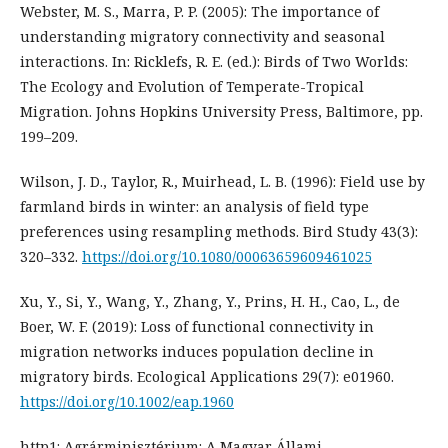
Webster, M. S., Marra, P. P. (2005): The importance of
understanding migratory connectivity and seasonal
interactions. In: Ricklefs, R. E. (ed.): Birds of Two Worlds:
The Ecology and Evolution of Temperate-Tropical
Migration. Johns Hopkins University Press, Baltimore, pp.
199–209.
Wilson, J. D., Taylor, R., Muirhead, L. B. (1996): Field use by
farmland birds in winter: an analysis of field type
preferences using resampling methods. Bird Study 43(3):
320–332.
https://doi.org/10.1080/00063659609461025
Xu, Y., Si, Y., Wang, Y., Zhang, Y., Prins, H. H., Cao, L., de
Boer, W. F. (2019): Loss of functional connectivity in
migration networks induces population decline in
migratory birds. Ecological Applications 29(7): e01960.
https://doi.org/10.1002/eap.1960
http1: Agrárminisztérium: A Magyar Állami