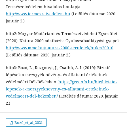
Természetvédelem hivatalos honlapja.
http://www.termeszetvedelem.hu
(Letöltés dátuma: 2020.
január 2.)
http2: Magyar Madártani és Természetvédelmi Egyesület
(2020): Natura 2000 adatbázis: Gyulaszabadkígyósi gyepek.
http://www.mme.hu/natura-2000-teruletek/hukm20010
(Letöltés dátuma: 2020. január 2.)
http3: Bozó, L., Rozgonyi, J., Csathó, A. I. (2019): Bíztató
lépések a mezsgyék növény- és állattani értékeinek
védelméért Dél-Békésben.
https://greenfo.hu/hir/biztato-
lepesek-a-mezsgyeknoveny-es-allattani-ertekeinek-
vedelmeert-del-bekesben/
(Letöltés dátuma: 2020. január
2.)
Bozó_et_al_2021