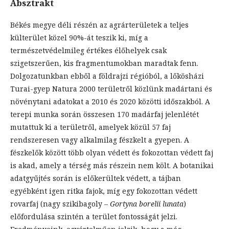
Absztrakt
Békés megye déli részén az agrárterületek a teljes
külterület közel 90%-át teszik ki, míg a
természetvédelmileg értékes élőhelyek csak
szigetszerűen, kis fragmentumokban maradtak fenn.
Dolgozatunkban ebből a földrajzi régióból, a lőkösházi
Turai-gyep Natura 2000 területről közlünk madártani és
növénytani adatokat a 2010 és 2020 közötti időszakból. A
terepi munka során összesen 170 madárfaj jelenlétét
mutattuk ki a területről, amelyek közül 57 faj
rendszeresen vagy alkalmilag fészkelt a gyepen. A
fészkelők között több olyan védett és fokozottan védett faj
is akad, amely a térség más részein nem költ. A botanikai
adatgyűjtés során is előkerültek védett, a tájban
egyébként igen ritka fajok, míg egy fokozottan védett
rovarfaj (nagy szikibagoly –
Gortyna borelii lunata
)
előfordulása szintén a terület fontosságát jelzi.