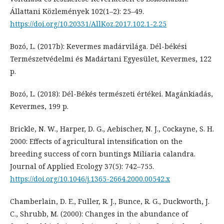
Állattani Közlemények 102(1–2): 25–49.
https://doi.org/10.20331/AllKoz.2017.102.1-2.25
Bozó, L. (2017b): Kevermes madárvilága. Dél-békési
Természetvédelmi és Madártani Egyesület, Kevermes, 122
p.
Bozó, L. (2018): Dél-Békés természeti értékei. Magánkiadás,
Kevermes, 199 p.
Brickle, N. W., Harper, D. G., Aebischer, N. J., Cockayne, S. H.
2000: Effects of agricultural intensification on the
breeding success of corn buntings Miliaria calandra.
Journal of Applied Ecology 37(5): 742–755.
https://doi.org/10.1046/j.1365-2664.2000.00542.x
Chamberlain, D. E., Fuller, R. J., Bunce, R. G., Duckworth, J.
C., Shrubb, M. (2000): Changes in the abundance of