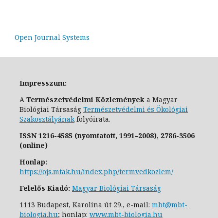
Open Journal Systems
Impresszum:
A
Természetvédelmi Közlemények
a Magyar
Biológiai Társaság
Természetvédelmi és Ökológiai
Szakosztály
ának
folyóirata.
ISSN
1216-4585 (nyomtatott, 1991–2008),
2786-3506
(online)
Honlap:
https://ojs.mtak.hu/index.php/termvedkozlem/
Felelős Kiadó:
Magyar Biológiai Társaság
1113 Budapest, Karolina út 29., e-
mail:
mbt@mbt-
biologia.hu
;
honlap:
www.mbt-biologia.hu