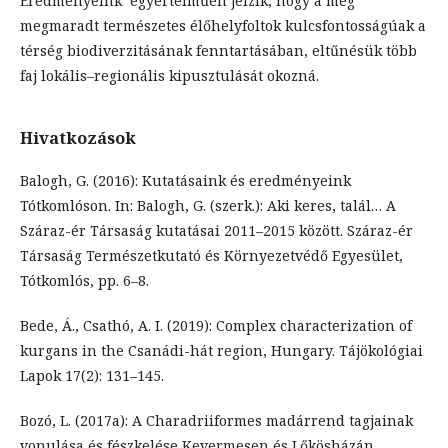
Eredményeink egyértelműen jelzik, hogy a még
megmaradt természetes élőhelyfoltok kulcsfontosságúak a
térség biodiverzitásának fenntartásában, eltűnésük több
faj lokális–regionális kipusztulását okozná.
Hivatkozások
Balogh, G. (2016): Kutatásaink és eredményeink
Tótkomlóson. In: Balogh, G. (szerk.): Aki keres, talál… A
Száraz-ér Társaság kutatásai 2011–2015 között. Száraz-ér
Társaság Természetkutató és Környezetvédő Egyesület,
Tótkomlós, pp. 6–8.
Bede, Á., Csathó, A. I. (2019): Complex characterization of
kurgans in the Csanádi-hát region, Hungary. Tájökológiai
Lapok 17(2): 131–145.
Bozó, L. (2017a): A Charadriiformes madárrend tagjainak
vonulása és fészkelése Kevermesen és Lőkösházán.