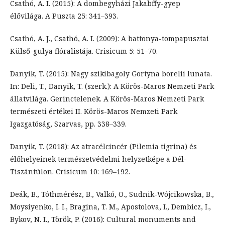
Csathó, A. I. (2015): A dombegyházi Jakabffy-gyep
élővilága. A Puszta 25: 341–393.
Csathó, A. J., Csathó, A. I. (2009): A battonya-tompapusztai
Külső-gulya flóralistája. Crisicum 5: 51–70.
Danyik, T. (2015): Nagy szikibagoly Gortyna borelii lunata.
In: Deli, T., Danyik, T. (szerk.): A Körös-Maros Nemzeti Park
állatvilága. Gerinctelenek. A Körös-Maros Nemzeti Park
természeti értékei II. Körös-Maros Nemzeti Park
Igazgatóság, Szarvas, pp. 338–339.
Danyik, T. (2018): Az atracélcincér (Pilemia tigrina) és
élőhelyeinek természetvédelmi helyzetképe a Dél-
Tiszántúlon. Crisicum 10: 169–192.
Deák, B., Tóthmérész, B., Valkó, O., Sudnik-Wójcikowska, B.,
Moysiyenko, I. I., Bragina, T. M., Apostolova, I., Dembicz, I.,
Bykov, N. I., Török, P. (2016): Cultural monuments and