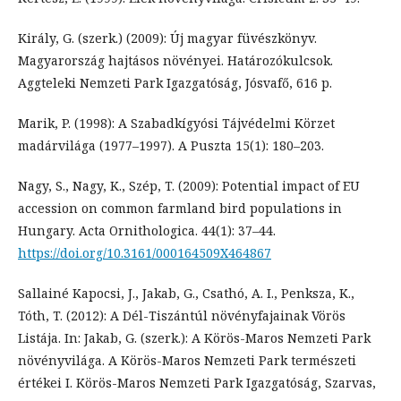
Király, G. (szerk.) (2009): Új magyar füvészkönyv.
Magyarország hajtásos növényei. Határozókulcsok.
Aggteleki Nemzeti Park Igazgatóság, Jósvafő, 616 p.
Marik, P. (1998): A Szabadkígyósi Tájvédelmi Körzet
madárvilága (1977–1997). A Puszta 15(1): 180–203.
Nagy, S., Nagy, K., Szép, T. (2009): Potential impact of EU
accession on common farmland bird populations in
Hungary. Acta Ornithologica. 44(1): 37–44.
https://doi.org/10.3161/000164509X464867
Sallainé Kapocsi, J., Jakab, G., Csathó, A. I., Penksza, K.,
Tóth, T. (2012): A Dél-Tiszántúl növényfajainak Vörös
Listája. In: Jakab, G. (szerk.): A Körös-Maros Nemzeti Park
növényvilága. A Körös-Maros Nemzeti Park természeti
értékei I. Körös-Maros Nemzeti Park Igazgatóság, Szarvas,