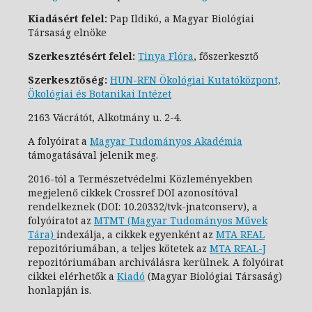
Kiadásért felel:
Pap Ildikó, a Magyar Biológiai
Társaság elnöke
Szerkesztésért felel:
Tinya Flóra
, főszerkesztő
Szerkesztőség:
HUN-REN Ökológiai Kutatóközpont,
Ökológiai és Botanikai Intézet
2163 Vácrátót, Alkotmány u. 2-4.
A folyóirat a
Magyar Tudományos Akadémia
támogatásával jelenik meg.
2016-tól a Természetvédelmi Közleményekben
megjelenő cikkek Crossref DOI azonosítóval
rendelkeznek (DOI: 10.20332/tvk-jnatconserv
), a
folyóiratot az
MTMT (Magyar Tudományos Művek
Tára)
indexálja, a cikkek egyenként az
MTA REAL
repozitóriumában, a teljes kötetek az
MTA REAL-J
repozitóriumában archiválásra kerülnek. A folyóirat
cikkei elérhetők a
Kiadó
(Magyar Biológiai Társaság)
honlapján is.