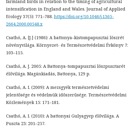
farmland birds in relation to the timing of agricultural
intensification in England and Wales. Journal of Applied
Ecology 37(5): 771–788.
https://doi.org/10.1046/j.1365-
2664.2000.00548.x
Csathó, A. [J.] (1986): A battonya–kistompapusztai löszrét
növényvilága. Környezet- és Természetvédelmi Évkönyv 7:
103–115.
Csathó, A. J. 2005: A Battonya-tompapusztai löszpusztarét
élővilága. Magánkiadás, Battonya, 129 p.
Csathó, A. I. (2009): A mezsgyék természetvédelmi
jelentősége és védelmük időszerűsége. Természetvédelmi
Közlemények 15: 171–181.
Csathó, A. I. (2010): A battonyai Gulyagyep élővilága. A
Puszta 23: 201–257.