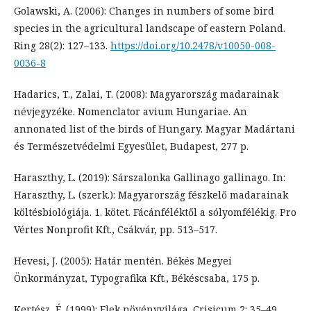
Golawski, A. (2006): Changes in numbers of some bird
species in the agricultural landscape of eastern Poland.
Ring 28(2): 127–133.
https://doi.org/10.2478/v10050-008-
0036-8
Hadarics, T., Zalai, T. (2008): Magyarország madarainak
névjegyzéke. Nomenclator avium Hungariae. An
annonated list of the birds of Hungary. Magyar Madártani
és Természetvédelmi Egyesület, Budapest, 277 p.
Haraszthy, L. (2019): Sárszalonka Gallinago gallinago. In:
Haraszthy, L. (szerk.): Magyarország fészkelő madarainak
költésbiológiája. 1. kötet. Fácánféléktől a sólyomfélékig. Pro
Vértes Nonprofit Kft., Csákvár, pp. 513–517.
Hevesi, J. (2005): Határ mentén. Békés Megyei
Önkormányzat, Typografika Kft., Békéscsaba, 175 p.
Kertész, É. (1999): Elek növényvilága. Crisicum 2: 35–49.