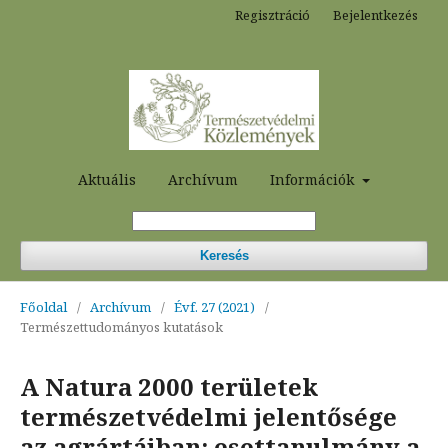
Regisztráció
Bejelentkezés
Aktuális
Archívum
Információk
Keresés
Főoldal
/
Archívum
/
Évf. 27 (2021)
/
Természettudományos kutatások
A Natura 2000 területek
természetvédelmi jelentősége
az agrártájban: esettanulmány a