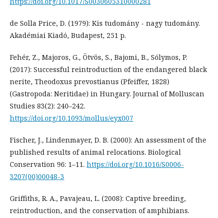
https://doi.org/10.1017/S0030605310000281
de Solla Price, D. (1979): Kis tudomány - nagy tudomány.
Akadémiai Kiadó, Budapest, 251 p.
Fehér, Z., Majoros, G., Ötvös, S., Bajomi, B., Sólymos, P.
(2017): Successful reintroduction of the endangered black
nerite, Theodoxus prevostianus (Pfeiffer, 1828)
(Gastropoda: Neritidae) in Hungary. Journal of Molluscan
Studies 83(2): 240–242.
https://doi.org/10.1093/mollus/eyx007
Fischer, J., Lindenmayer, D. B. (2000): An assessment of the
published results of animal relocations. Biological
Conservation 96: 1–11.
https://doi.org/10.1016/S0006-
3207(00)00048-3
Griffiths, R. A., Pavajeau, L. (2008): Captive breeding,
reintroduction, and the conservation of amphibians.