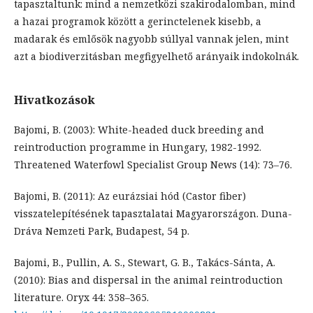
tapasztaltunk: mind a nemzetközi szakirodalomban, mind
a hazai programok között a gerinctelenek kisebb, a
madarak és emlősök nagyobb súllyal vannak jelen, mint
azt a biodiverzitásban megfigyelhető arányaik indokolnák.
Hivatkozások
Bajomi, B. (2003): White-headed duck breeding and
reintroduction programme in Hungary, 1982-1992.
Threatened Waterfowl Specialist Group News (14): 73–76.
Bajomi, B. (2011): Az eurázsiai hód (Castor fiber)
visszatelepítésének tapasztalatai Magyarországon. Duna-
Dráva Nemzeti Park, Budapest, 54 p.
Bajomi, B., Pullin, A. S., Stewart, G. B., Takács-Sánta, A.
(2010): Bias and dispersal in the animal reintroduction
literature. Oryx 44: 358–365.