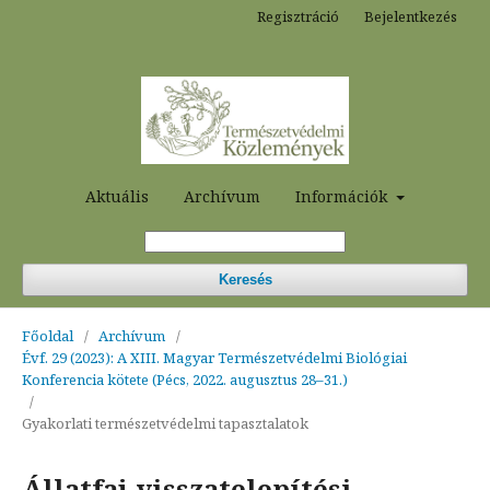
Regisztráció
Bejelentkezés
Aktuális
Archívum
Információk
Keresés
Főoldal
/
Archívum
/
Évf. 29 (2023): A XIII. Magyar Természetvédelmi Biológiai
Konferencia kötete (Pécs, 2022. augusztus 28–31.)
/
Gyakorlati természetvédelmi tapasztalatok
Állatfaj-visszatelepítési