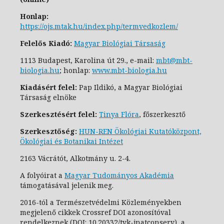
Honlap:
https://ojs.mtak.hu/index.php/termvedkozlem/
Felelős Kiadó:
Magyar Biológiai Társaság
1113 Budapest, Karolina út 29., e-
mail:
mbt@mbt-
biologia.hu
;
honlap:
www.mbt-biologia.hu
Kiadásért felel:
Pap Ildikó, a Magyar Biológiai
Társaság elnöke
Szerkesztésért felel:
Tinya Flóra
, főszerkesztő
Szerkesztőség:
HUN-REN Ökológiai Kutatóközpont,
Ökológiai és Botanikai Intézet
2163 Vácrátót, Alkotmány u. 2-4.
A folyóirat a
Magyar Tudományos Akadémia
támogatásával jelenik meg.
2016-tól a Természetvédelmi Közleményekben
megjelenő cikkek Crossref DOI azonosítóval
rendelkeznek (DOI: 10.20332/tvk-jnatconserv
), a