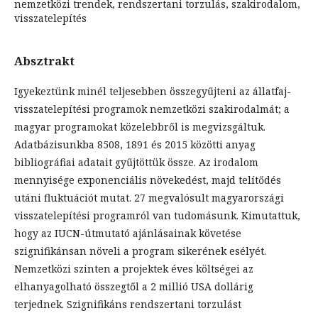
nemzetközi trendek, rendszertani torzulás, szakirodalom,
visszatelepítés
Absztrakt
Igyekeztünk minél teljesebben összegyűjteni az állatfaj-
visszatelepítési programok nemzetközi szakirodalmát; a
magyar programokat közelebbről is megvizsgáltuk.
Adatbázisunkba 8508, 1891 és 2015 közötti anyag
bibliográfiai adatait gyűjtöttük össze. Az irodalom
mennyisége exponenciális növekedést, majd telítődés
utáni fluktuációt mutat. 27 megvalósult magyarországi
visszatelepítési programról van tudomásunk. Kimutattuk,
hogy az IUCN-útmutató ajánlásainak követése
szignifikánsan növeli a program sikerének esélyét.
Nemzetközi szinten a projektek éves költségei az
elhanyagolható összegtől a 2 millió USA dollárig
terjednek. Szignifikáns rendszertani torzulást